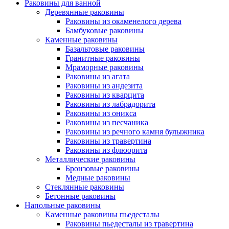
Раковины для ванной
Деревянные раковины
Раковины из окаменелого дерева
Бамбуковые раковины
Каменные раковины
Базальтовые раковины
Гранитные раковины
Мраморные раковины
Раковины из агата
Раковины из андезита
Раковины из кварцита
Раковины из лабрадорита
Раковины из оникса
Раковины из песчаника
Раковины из речного камня булыжника
Раковины из травертина
Раковины из флюорита
Металлические раковины
Бронзовые раковины
Медные раковины
Стеклянные раковины
Бетонные раковины
Напольные раковины
Каменные раковины пьедесталы
Раковины пьедесталы из травертина