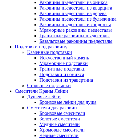
Раковины пьедесталы из оникса
Раковины пьедесталы из кварцита
Раковины пьедесталы из дерева
Раковины пьедесталы из булыжника
Раковины пьедесталы из андезита
Мраморные раковины пьедесталы
Гранитные раковины пьедесталы
Базальтовые раковины пьедесталы
Подставки под раковину
Каменные подставки
Искусственный камень
Мраморные подставки
Гранитные подставки
Подставки из оникса
Подставки из травертина
Стальные подставки
Смесители Краны Лейки
Душевые лейки
Бронзовые лейки для душа
Смесители для раковин
Бронзовые смесители
Золотые смесители
Медные смесители
Хромовые смесители
Черные смесители