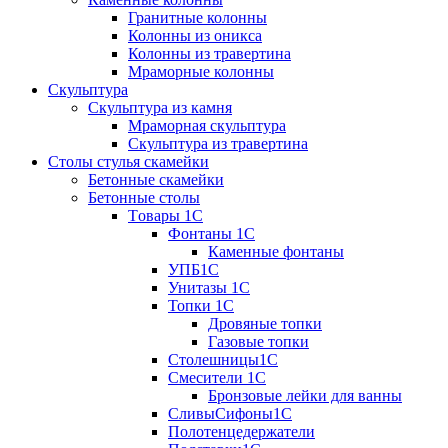
Гранитные колонны
Колонны из оникса
Колонны из травертина
Мраморные колонны
Скульптура
Скульптура из камня
Мраморная скульптура
Скульптура из травертина
Столы стулья скамейки
Бетонные скамейки
Бетонные столы
Tовары 1C
Фонтаны 1C
Каменные фонтаны
УПБ1С
Унитазы 1С
Топки 1С
Дровяные топки
Газовые топки
Столешницы1С
Смесители 1С
Бронзовые лейки для ванны
СливыСифоны1С
Полотенцедержатели