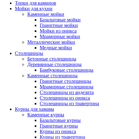
Топки для каминов
Мойки для кухни
Каменные мойки
Базальтовые мойки
Гранитные мойки
Мойки из оникса
Мраморные мойки
Металлические мойки
Медные мойки
Столешницы
Бетонные столешницы
Деревянные столешницы
Бамбуковые столешницы
Каменные столешницы
Гранитные столешницы
Мраморные столешницы
Столешницы из андезита
Столешницы из оникса
Столешницы из травертина
Курны для хамама
Каменные курны
Базальтовые курны
Гранитные курны
Курны из оникса
Курны из травертина