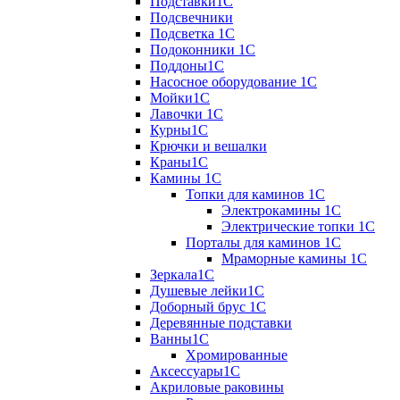
Подставки1С
Подсвечники
Подсветка 1С
Подоконники 1С
Поддоны1С
Насосное оборудование 1С
Мойки1С
Лавочки 1С
Курны1С
Крючки и вешалки
Краны1С
Камины 1C
Топки для каминов 1C
Электрокамины 1С
Электрические топки 1C
Порталы для каминов 1С
Мраморные камины 1C
Зеркала1С
Душевые лейки1С
Доборный брус 1С
Деревянные подставки
Ванны1С
Хромированные
Аксессуары1С
Акриловые раковины