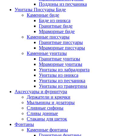
Поддоны из песчаника
Унитазы Писсуары Биде
Каменные биде
Биде из оникса
Гранитные биде
Мраморные биде
Каменные писсуары
Гранитные писсуары
Мраморные писсуары
Каменные унитазы
Гранитные унитазы
Мраморные унитазы
Унитазы из лабрадорита
Унитазы из оникса
Унитазы из песчаника
Унитазы из травертина
Аксессуары и фурнитура
Держатели и крючки
Мыльницы и дозаторы
Сливные сифоны
Сливы донные
Стаканы для щеток
Фонтаны
Каменные фонтаны
Гранитные фонтаны