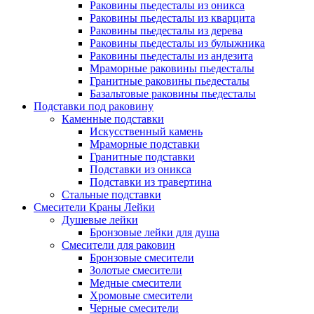
Раковины пьедесталы из оникса
Раковины пьедесталы из кварцита
Раковины пьедесталы из дерева
Раковины пьедесталы из булыжника
Раковины пьедесталы из андезита
Мраморные раковины пьедесталы
Гранитные раковины пьедесталы
Базальтовые раковины пьедесталы
Подставки под раковину
Каменные подставки
Искусственный камень
Мраморные подставки
Гранитные подставки
Подставки из оникса
Подставки из травертина
Стальные подставки
Смесители Краны Лейки
Душевые лейки
Бронзовые лейки для душа
Смесители для раковин
Бронзовые смесители
Золотые смесители
Медные смесители
Хромовые смесители
Черные смесители