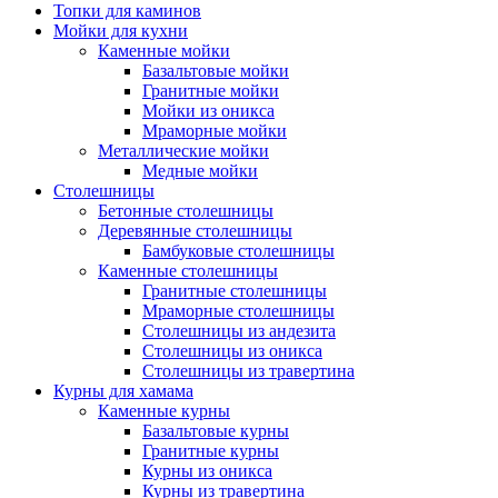
Топки для каминов
Мойки для кухни
Каменные мойки
Базальтовые мойки
Гранитные мойки
Мойки из оникса
Мраморные мойки
Металлические мойки
Медные мойки
Столешницы
Бетонные столешницы
Деревянные столешницы
Бамбуковые столешницы
Каменные столешницы
Гранитные столешницы
Мраморные столешницы
Столешницы из андезита
Столешницы из оникса
Столешницы из травертина
Курны для хамама
Каменные курны
Базальтовые курны
Гранитные курны
Курны из оникса
Курны из травертина