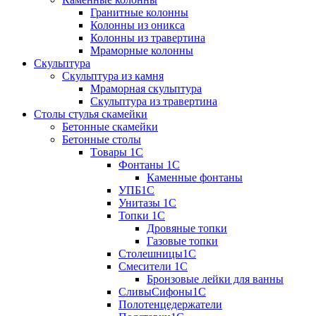
Гранитные колонны
Колонны из оникса
Колонны из травертина
Мраморные колонны
Скульптура
Скульптура из камня
Мраморная скульптура
Скульптура из травертина
Столы стулья скамейки
Бетонные скамейки
Бетонные столы
Tовары 1C
Фонтаны 1C
Каменные фонтаны
УПБ1С
Унитазы 1С
Топки 1С
Дровяные топки
Газовые топки
Столешницы1С
Смесители 1С
Бронзовые лейки для ванны
СливыСифоны1С
Полотенцедержатели