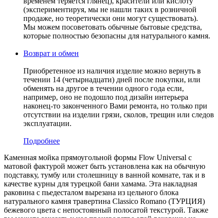
временем теряется глянец), красители или кислоту
(экспериментируя, мы не нашли таких в розничной
продаже, но теоретически они могут существовать).
Мы можем посоветовать обычные бытовые средства,
которые полностью безопасны для натурального камня.
Возврат и обмен
Приобретенное из наличия изделие можно вернуть в
течении 14 (четырнадцати) дней после покупки, или
обменять на другое в течении одного года если,
например, оно не подошло под дизайн интерьера
наконец-то законченного Вами ремонта, но только при
отсутствии на изделии грязи, сколов, трещин или следов
эксплуатации.
Подробнее
Каменная мойка прямоугольной формы Flow Universal с
матовой фактурой может быть установлена как на обычную
подставку, тумбу или столешницу в ванной комнате, так и в
качестве курны для турецкой бани хамама. Эта накладная
раковина с пьедесталом вырезана из цельного блока
натурального камня травертина Classico Romano (ТУРЦИЯ)
бежевого цвета c непостоянный полосатой текстурой. Также