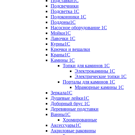
Подставки1С
Подсвечники
Подсветка 1С
Подоконники 1С
Поддоны1С
Насосное оборудование 1С
Мойки1С
Лавочки 1С
Курны1С
Крючки и вешалки
Краны1С
Камины 1C
Топки для каминов 1C
Электрокамины 1С
Электрические топки 1C
Порталы для каминов 1С
Мраморные камины 1C
Зеркала1С
Душевые лейки1С
Доборный брус 1С
Деревянные подставки
Ванны1С
Хромированные
Аксессуары1С
Акриловые раковины