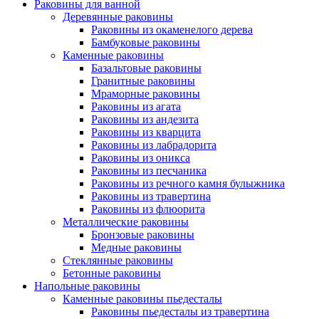
Раковины для ванной
Деревянные раковины
Раковины из окаменелого дерева
Бамбуковые раковины
Каменные раковины
Базальтовые раковины
Гранитные раковины
Мраморные раковины
Раковины из агата
Раковины из андезита
Раковины из кварцита
Раковины из лабрадорита
Раковины из оникса
Раковины из песчаника
Раковины из речного камня булыжника
Раковины из травертина
Раковины из флюорита
Металлические раковины
Бронзовые раковины
Медные раковины
Стеклянные раковины
Бетонные раковины
Напольные раковины
Каменные раковины пьедесталы
Раковины пьедесталы из травертина