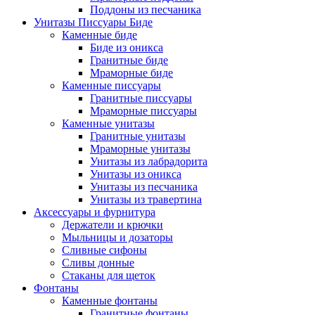
Поддоны из песчаника
Унитазы Писсуары Биде
Каменные биде
Биде из оникса
Гранитные биде
Мраморные биде
Каменные писсуары
Гранитные писсуары
Мраморные писсуары
Каменные унитазы
Гранитные унитазы
Мраморные унитазы
Унитазы из лабрадорита
Унитазы из оникса
Унитазы из песчаника
Унитазы из травертина
Аксессуары и фурнитура
Держатели и крючки
Мыльницы и дозаторы
Сливные сифоны
Сливы донные
Стаканы для щеток
Фонтаны
Каменные фонтаны
Гранитные фонтаны