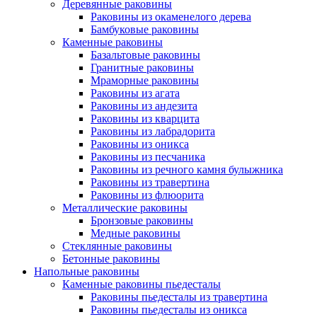
Деревянные раковины
Раковины из окаменелого дерева
Бамбуковые раковины
Каменные раковины
Базальтовые раковины
Гранитные раковины
Мраморные раковины
Раковины из агата
Раковины из андезита
Раковины из кварцита
Раковины из лабрадорита
Раковины из оникса
Раковины из песчаника
Раковины из речного камня булыжника
Раковины из травертина
Раковины из флюорита
Металлические раковины
Бронзовые раковины
Медные раковины
Стеклянные раковины
Бетонные раковины
Напольные раковины
Каменные раковины пьедесталы
Раковины пьедесталы из травертина
Раковины пьедесталы из оникса