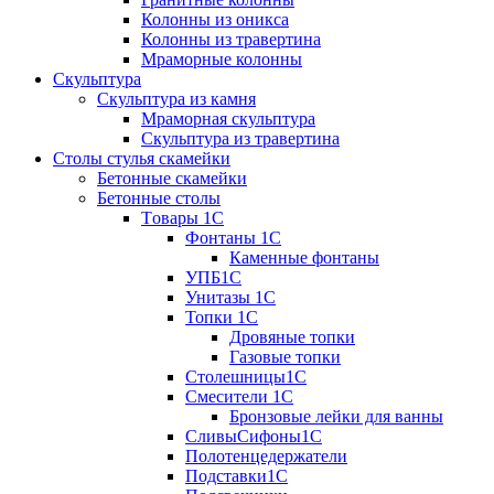
Колонны из оникса
Колонны из травертина
Мраморные колонны
Скульптура
Скульптура из камня
Мраморная скульптура
Скульптура из травертина
Столы стулья скамейки
Бетонные скамейки
Бетонные столы
Tовары 1C
Фонтаны 1C
Каменные фонтаны
УПБ1С
Унитазы 1С
Топки 1С
Дровяные топки
Газовые топки
Столешницы1С
Смесители 1С
Бронзовые лейки для ванны
СливыСифоны1С
Полотенцедержатели
Подставки1С