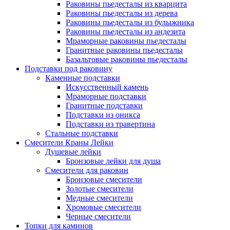
Раковины пьедесталы из кварцита
Раковины пьедесталы из дерева
Раковины пьедесталы из булыжника
Раковины пьедесталы из андезита
Мраморные раковины пьедесталы
Гранитные раковины пьедесталы
Базальтовые раковины пьедесталы
Подставки под раковину
Каменные подставки
Искусственный камень
Мраморные подставки
Гранитные подставки
Подставки из оникса
Подставки из травертина
Стальные подставки
Смесители Краны Лейки
Душевые лейки
Бронзовые лейки для душа
Смесители для раковин
Бронзовые смесители
Золотые смесители
Медные смесители
Хромовые смесители
Черные смесители
Топки для каминов