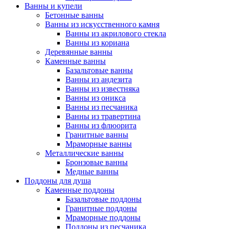
Ванны и купели
Бетонные ванны
Ванны из искусственного камня
Ванны из акрилового стекла
Ванны из кориана
Деревянные ванны
Каменные ванны
Базальтовые ванны
Ванны из андезита
Ванны из известняка
Ванны из оникса
Ванны из песчаника
Ванны из травертина
Ванны из флюорита
Гранитные ванны
Мраморные ванны
Металлические ванны
Бронзовые ванны
Медные ванны
Поддоны для душа
Каменные поддоны
Базальтовые поддоны
Гранитные поддоны
Мраморные поддоны
Поддоны из песчаника