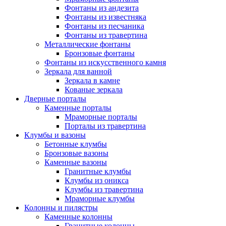
Фонтаны из андезита
Фонтаны из известняка
Фонтаны из песчаника
Фонтаны из травертина
Металлические фонтаны
Бронзовые фонтаны
Фонтаны из искусственного камня
Зеркала для ванной
Зеркала в камне
Кованые зеркала
Дверные порталы
Каменные порталы
Мраморные порталы
Порталы из травертина
Клумбы и вазоны
Бетонные клумбы
Бронзовые вазоны
Каменные вазоны
Гранитные клумбы
Клумбы из оникса
Клумбы из травертина
Мраморные клумбы
Колонны и пилястры
Каменные колонны
Гранитные колонны