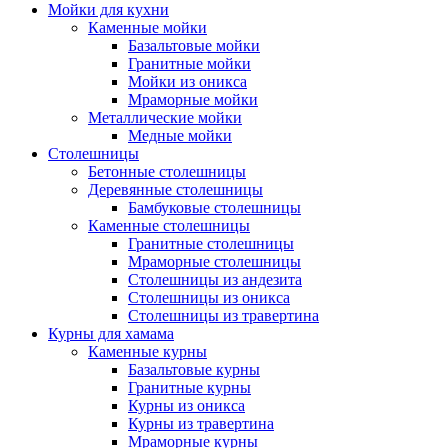
Мойки для кухни
Каменные мойки
Базальтовые мойки
Гранитные мойки
Мойки из оникса
Мраморные мойки
Металлические мойки
Медные мойки
Столешницы
Бетонные столешницы
Деревянные столешницы
Бамбуковые столешницы
Каменные столешницы
Гранитные столешницы
Мраморные столешницы
Столешницы из андезита
Столешницы из оникса
Столешницы из травертина
Курны для хамама
Каменные курны
Базальтовые курны
Гранитные курны
Курны из оникса
Курны из травертина
Мраморные курны