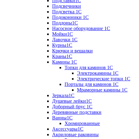
Подставки1С
Подсвечники
Подсветка 1С
Подоконники 1С
Поддоны1С
Насосное оборудование 1С
Мойки1С
Лавочки 1С
Курны1С
Крючки и вешалки
Краны1С
Камины 1C
Топки для каминов 1C
Электрокамины 1С
Электрические топки 1C
Порталы для каминов 1С
Мраморные камины 1C
Зеркала1С
Душевые лейки1С
Доборный брус 1С
Деревянные подставки
Ванны1С
Хромированные
Аксессуары1С
Акриловые раковины