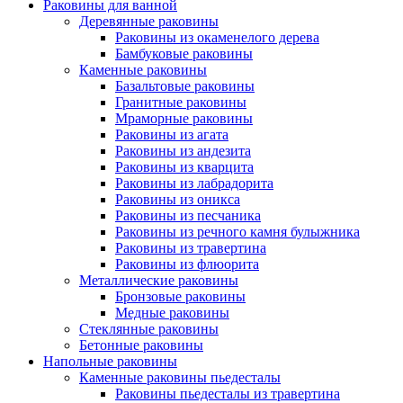
Раковины для ванной
Деревянные раковины
Раковины из окаменелого дерева
Бамбуковые раковины
Каменные раковины
Базальтовые раковины
Гранитные раковины
Мраморные раковины
Раковины из агата
Раковины из андезита
Раковины из кварцита
Раковины из лабрадорита
Раковины из оникса
Раковины из песчаника
Раковины из речного камня булыжника
Раковины из травертина
Раковины из флюорита
Металлические раковины
Бронзовые раковины
Медные раковины
Стеклянные раковины
Бетонные раковины
Напольные раковины
Каменные раковины пьедесталы
Раковины пьедесталы из травертина