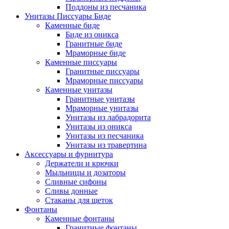
Поддоны из песчаника
Унитазы Писсуары Биде
Каменные биде
Биде из оникса
Гранитные биде
Мраморные биде
Каменные писсуары
Гранитные писсуары
Мраморные писсуары
Каменные унитазы
Гранитные унитазы
Мраморные унитазы
Унитазы из лабрадорита
Унитазы из оникса
Унитазы из песчаника
Унитазы из травертина
Аксессуары и фурнитура
Держатели и крючки
Мыльницы и дозаторы
Сливные сифоны
Сливы донные
Стаканы для щеток
Фонтаны
Каменные фонтаны
Гранитные фонтаны