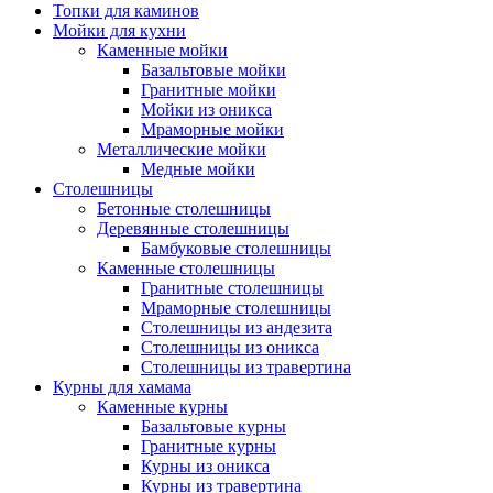
Топки для каминов
Мойки для кухни
Каменные мойки
Базальтовые мойки
Гранитные мойки
Мойки из оникса
Мраморные мойки
Металлические мойки
Медные мойки
Столешницы
Бетонные столешницы
Деревянные столешницы
Бамбуковые столешницы
Каменные столешницы
Гранитные столешницы
Мраморные столешницы
Столешницы из андезита
Столешницы из оникса
Столешницы из травертина
Курны для хамама
Каменные курны
Базальтовые курны
Гранитные курны
Курны из оникса
Курны из травертина