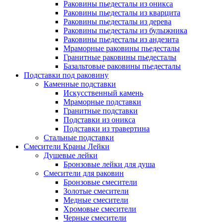
Раковины пьедесталы из оникса
Раковины пьедесталы из кварцита
Раковины пьедесталы из дерева
Раковины пьедесталы из булыжника
Раковины пьедесталы из андезита
Мраморные раковины пьедесталы
Гранитные раковины пьедесталы
Базальтовые раковины пьедесталы
Подставки под раковину
Каменные подставки
Искусственный камень
Мраморные подставки
Гранитные подставки
Подставки из оникса
Подставки из травертина
Стальные подставки
Смесители Краны Лейки
Душевые лейки
Бронзовые лейки для душа
Смесители для раковин
Бронзовые смесители
Золотые смесители
Медные смесители
Хромовые смесители
Черные смесители