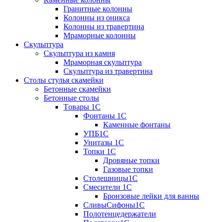
Гранитные колонны
Колонны из оникса
Колонны из травертина
Мраморные колонны
Скульптура
Скульптура из камня
Мраморная скульптура
Скульптура из травертина
Столы стулья скамейки
Бетонные скамейки
Бетонные столы
Tовары 1C
Фонтаны 1C
Каменные фонтаны
УПБ1С
Унитазы 1С
Топки 1С
Дровяные топки
Газовые топки
Столешницы1С
Смесители 1С
Бронзовые лейки для ванны
СливыСифоны1С
Полотенцедержатели