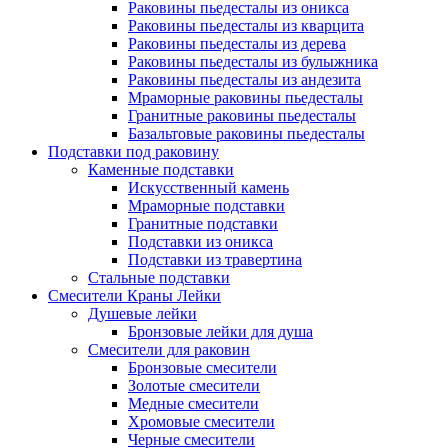
Раковины пьедесталы из оникса
Раковины пьедесталы из кварцита
Раковины пьедесталы из дерева
Раковины пьедесталы из булыжника
Раковины пьедесталы из андезита
Мраморные раковины пьедесталы
Гранитные раковины пьедесталы
Базальтовые раковины пьедесталы
Подставки под раковину
Каменные подставки
Искусственный камень
Мраморные подставки
Гранитные подставки
Подставки из оникса
Подставки из травертина
Стальные подставки
Смесители Краны Лейки
Душевые лейки
Бронзовые лейки для душа
Смесители для раковин
Бронзовые смесители
Золотые смесители
Медные смесители
Хромовые смесители
Черные смесители