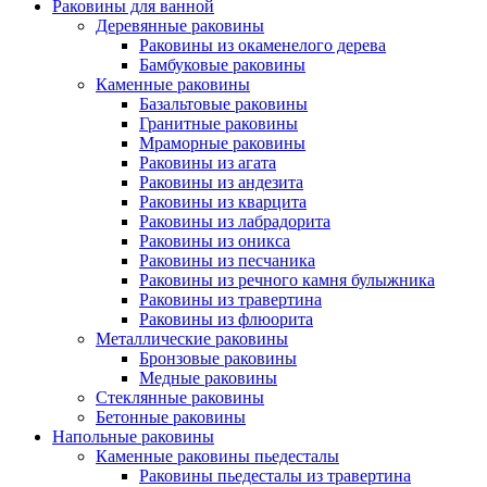
Раковины для ванной
Деревянные раковины
Раковины из окаменелого дерева
Бамбуковые раковины
Каменные раковины
Базальтовые раковины
Гранитные раковины
Мраморные раковины
Раковины из агата
Раковины из андезита
Раковины из кварцита
Раковины из лабрадорита
Раковины из оникса
Раковины из песчаника
Раковины из речного камня булыжника
Раковины из травертина
Раковины из флюорита
Металлические раковины
Бронзовые раковины
Медные раковины
Стеклянные раковины
Бетонные раковины
Напольные раковины
Каменные раковины пьедесталы
Раковины пьедесталы из травертина