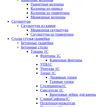
Гранитные колонны
Колонны из оникса
Колонны из травертина
Мраморные колонны
Скульптура
Скульптура из камня
Мраморная скульптура
Скульптура из травертина
Столы стулья скамейки
Бетонные скамейки
Бетонные столы
Tовары 1C
Фонтаны 1C
Каменные фонтаны
УПБ1С
Унитазы 1С
Топки 1С
Дровяные топки
Газовые топки
Столешницы1С
Смесители 1С
Бронзовые лейки для ванны
СливыСифоны1С
Полотенцедержатели