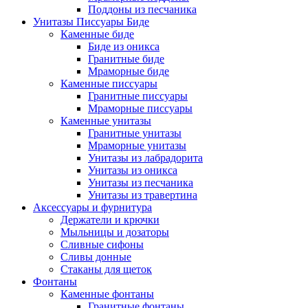
Поддоны из песчаника
Унитазы Писсуары Биде
Каменные биде
Биде из оникса
Гранитные биде
Мраморные биде
Каменные писсуары
Гранитные писсуары
Мраморные писсуары
Каменные унитазы
Гранитные унитазы
Мраморные унитазы
Унитазы из лабрадорита
Унитазы из оникса
Унитазы из песчаника
Унитазы из травертина
Аксессуары и фурнитура
Держатели и крючки
Мыльницы и дозаторы
Сливные сифоны
Сливы донные
Стаканы для щеток
Фонтаны
Каменные фонтаны
Гранитные фонтаны