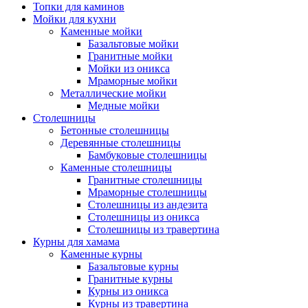
Топки для каминов
Мойки для кухни
Каменные мойки
Базальтовые мойки
Гранитные мойки
Мойки из оникса
Мраморные мойки
Металлические мойки
Медные мойки
Столешницы
Бетонные столешницы
Деревянные столешницы
Бамбуковые столешницы
Каменные столешницы
Гранитные столешницы
Мраморные столешницы
Столешницы из андезита
Столешницы из оникса
Столешницы из травертина
Курны для хамама
Каменные курны
Базальтовые курны
Гранитные курны
Курны из оникса
Курны из травертина