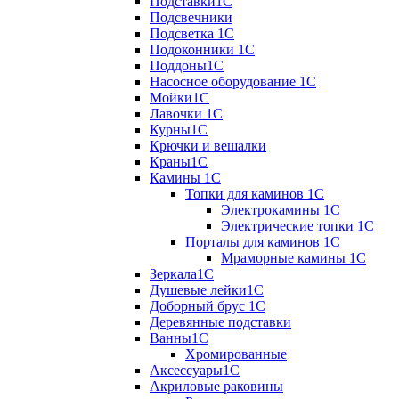
Подставки1С
Подсвечники
Подсветка 1С
Подоконники 1С
Поддоны1С
Насосное оборудование 1С
Мойки1С
Лавочки 1С
Курны1С
Крючки и вешалки
Краны1С
Камины 1C
Топки для каминов 1C
Электрокамины 1С
Электрические топки 1C
Порталы для каминов 1С
Мраморные камины 1C
Зеркала1С
Душевые лейки1С
Доборный брус 1С
Деревянные подставки
Ванны1С
Хромированные
Аксессуары1С
Акриловые раковины