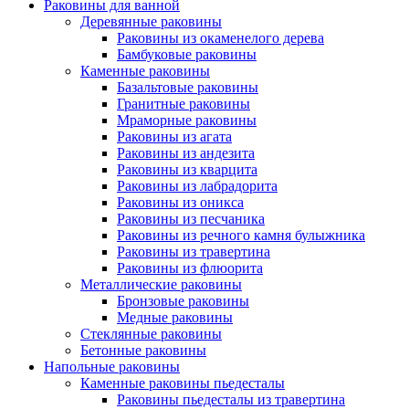
Раковины для ванной
Деревянные раковины
Раковины из окаменелого дерева
Бамбуковые раковины
Каменные раковины
Базальтовые раковины
Гранитные раковины
Мраморные раковины
Раковины из агата
Раковины из андезита
Раковины из кварцита
Раковины из лабрадорита
Раковины из оникса
Раковины из песчаника
Раковины из речного камня булыжника
Раковины из травертина
Раковины из флюорита
Металлические раковины
Бронзовые раковины
Медные раковины
Стеклянные раковины
Бетонные раковины
Напольные раковины
Каменные раковины пьедесталы
Раковины пьедесталы из травертина