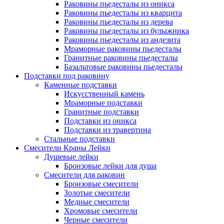
Раковины пьедесталы из оникса
Раковины пьедесталы из кварцита
Раковины пьедесталы из дерева
Раковины пьедесталы из булыжника
Раковины пьедесталы из андезита
Мраморные раковины пьедесталы
Гранитные раковины пьедесталы
Базальтовые раковины пьедесталы
Подставки под раковину
Каменные подставки
Искусственный камень
Мраморные подставки
Гранитные подставки
Подставки из оникса
Подставки из травертина
Стальные подставки
Смесители Краны Лейки
Душевые лейки
Бронзовые лейки для душа
Смесители для раковин
Бронзовые смесители
Золотые смесители
Медные смесители
Хромовые смесители
Черные смесители