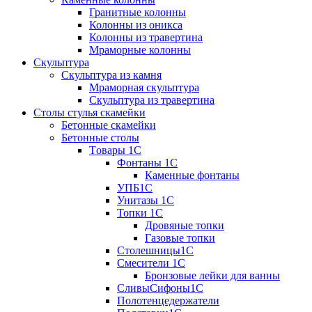
Гранитные колонны
Колонны из оникса
Колонны из травертина
Мраморные колонны
Скульптура
Скульптура из камня
Мраморная скульптура
Скульптура из травертина
Столы стулья скамейки
Бетонные скамейки
Бетонные столы
Tовары 1C
Фонтаны 1C
Каменные фонтаны
УПБ1С
Унитазы 1С
Топки 1С
Дровяные топки
Газовые топки
Столешницы1С
Смесители 1С
Бронзовые лейки для ванны
СливыСифоны1С
Полотенцедержатели