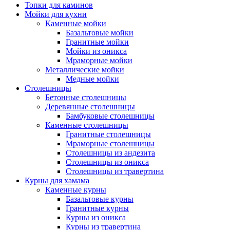
Топки для каминов
Мойки для кухни
Каменные мойки
Базальтовые мойки
Гранитные мойки
Мойки из оникса
Мраморные мойки
Металлические мойки
Медные мойки
Столешницы
Бетонные столешницы
Деревянные столешницы
Бамбуковые столешницы
Каменные столешницы
Гранитные столешницы
Мраморные столешницы
Столешницы из андезита
Столешницы из оникса
Столешницы из травертина
Курны для хамама
Каменные курны
Базальтовые курны
Гранитные курны
Курны из оникса
Курны из травертина