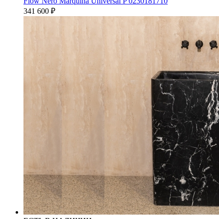
Flow Nero Marquina Universal P 0230181710
341 600
₽