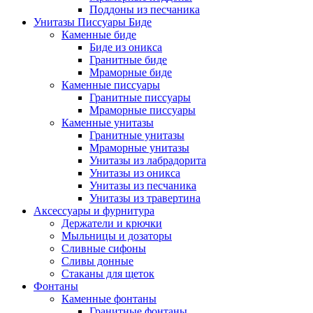
Поддоны из песчаника
Унитазы Писсуары Биде
Каменные биде
Биде из оникса
Гранитные биде
Мраморные биде
Каменные писсуары
Гранитные писсуары
Мраморные писсуары
Каменные унитазы
Гранитные унитазы
Мраморные унитазы
Унитазы из лабрадорита
Унитазы из оникса
Унитазы из песчаника
Унитазы из травертина
Аксессуары и фурнитура
Держатели и крючки
Мыльницы и дозаторы
Сливные сифоны
Сливы донные
Стаканы для щеток
Фонтаны
Каменные фонтаны
Гранитные фонтаны