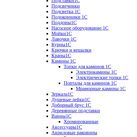
Подставки1С
Подсвечники
Подсветка 1С
Подоконники 1С
Поддоны1С
Насосное оборудование 1С
Мойки1С
Лавочки 1С
Курны1С
Крючки и вешалки
Краны1С
Камины 1C
Топки для каминов 1C
Электрокамины 1С
Электрические топки 1C
Порталы для каминов 1С
Мраморные камины 1C
Зеркала1С
Душевые лейки1С
Доборный брус 1С
Деревянные подставки
Ванны1С
Хромированные
Аксессуары1С
Акриловые раковины