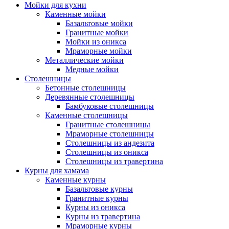
Мойки для кухни
Каменные мойки
Базальтовые мойки
Гранитные мойки
Мойки из оникса
Мраморные мойки
Металлические мойки
Медные мойки
Столешницы
Бетонные столешницы
Деревянные столешницы
Бамбуковые столешницы
Каменные столешницы
Гранитные столешницы
Мраморные столешницы
Столешницы из андезита
Столешницы из оникса
Столешницы из травертина
Курны для хамама
Каменные курны
Базальтовые курны
Гранитные курны
Курны из оникса
Курны из травертина
Мраморные курны