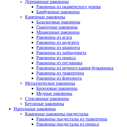
Деревянные раковины
Раковины из окаменелого дерева
Бамбуковые раковины
Каменные раковины
Базальтовые раковины
Гранитные раковины
Мраморные раковины
Раковины из агата
Раковины из андезита
Раковины из кварцита
Раковины из лабрадорита
Раковины из оникса
Раковины из песчаника
Раковины из речного камня булыжника
Раковины из травертина
Раковины из флюорита
Металлические раковины
Бронзовые раковины
Медные раковины
Стеклянные раковины
Бетонные раковины
Напольные раковины
Каменные раковины пьедесталы
Раковины пьедесталы из травертина
Раковины пьедесталы из оникса