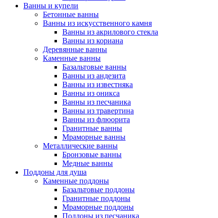
Ванны и купели
Бетонные ванны
Ванны из искусственного камня
Ванны из акрилового стекла
Ванны из кориана
Деревянные ванны
Каменные ванны
Базальтовые ванны
Ванны из андезита
Ванны из известняка
Ванны из оникса
Ванны из песчаника
Ванны из травертина
Ванны из флюорита
Гранитные ванны
Мраморные ванны
Металлические ванны
Бронзовые ванны
Медные ванны
Поддоны для душа
Каменные поддоны
Базальтовые поддоны
Гранитные поддоны
Мраморные поддоны
Поддоны из песчаника