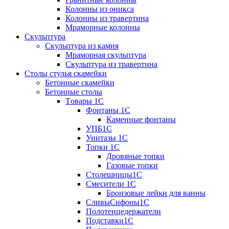
Колонны из оникса
Колонны из травертина
Мраморные колонны
Скульптура
Скульптура из камня
Мраморная скульптура
Скульптура из травертина
Столы стулья скамейки
Бетонные скамейки
Бетонные столы
Tовары 1C
Фонтаны 1C
Каменные фонтаны
УПБ1С
Унитазы 1С
Топки 1С
Дровяные топки
Газовые топки
Столешницы1С
Смесители 1С
Бронзовые лейки для ванны
СливыСифоны1С
Полотенцедержатели
Подставки1С