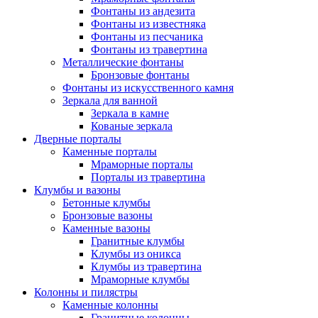
Фонтаны из андезита
Фонтаны из известняка
Фонтаны из песчаника
Фонтаны из травертина
Металлические фонтаны
Бронзовые фонтаны
Фонтаны из искусственного камня
Зеркала для ванной
Зеркала в камне
Кованые зеркала
Дверные порталы
Каменные порталы
Мраморные порталы
Порталы из травертина
Клумбы и вазоны
Бетонные клумбы
Бронзовые вазоны
Каменные вазоны
Гранитные клумбы
Клумбы из оникса
Клумбы из травертина
Мраморные клумбы
Колонны и пилястры
Каменные колонны
Гранитные колонны