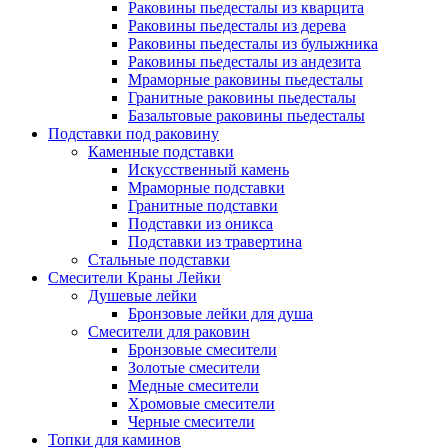
Раковины пьедесталы из кварцита
Раковины пьедесталы из дерева
Раковины пьедесталы из булыжника
Раковины пьедесталы из андезита
Мраморные раковины пьедесталы
Гранитные раковины пьедесталы
Базальтовые раковины пьедесталы
Подставки под раковину
Каменные подставки
Искусственный камень
Мраморные подставки
Гранитные подставки
Подставки из оникса
Подставки из травертина
Стальные подставки
Смесители Краны Лейки
Душевые лейки
Бронзовые лейки для душа
Смесители для раковин
Бронзовые смесители
Золотые смесители
Медные смесители
Хромовые смесители
Черные смесители
Топки для каминов