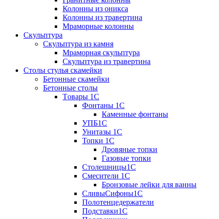
Колонны из оникса
Колонны из травертина
Мраморные колонны
Скульптура
Скульптура из камня
Мраморная скульптура
Скульптура из травертина
Столы стулья скамейки
Бетонные скамейки
Бетонные столы
Tовары 1C
Фонтаны 1C
Каменные фонтаны
УПБ1С
Унитазы 1С
Топки 1С
Дровяные топки
Газовые топки
Столешницы1С
Смесители 1С
Бронзовые лейки для ванны
СливыСифоны1С
Полотенцедержатели
Подставки1С