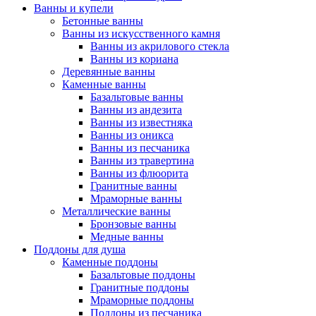
Ванны и купели
Бетонные ванны
Ванны из искусственного камня
Ванны из акрилового стекла
Ванны из кориана
Деревянные ванны
Каменные ванны
Базальтовые ванны
Ванны из андезита
Ванны из известняка
Ванны из оникса
Ванны из песчаника
Ванны из травертина
Ванны из флюорита
Гранитные ванны
Мраморные ванны
Металлические ванны
Бронзовые ванны
Медные ванны
Поддоны для душа
Каменные поддоны
Базальтовые поддоны
Гранитные поддоны
Мраморные поддоны
Поддоны из песчаника