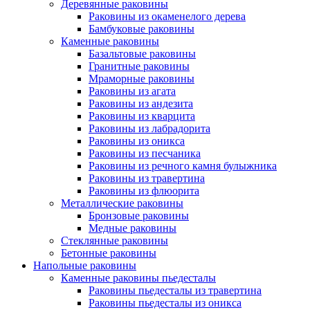
Деревянные раковины
Раковины из окаменелого дерева
Бамбуковые раковины
Каменные раковины
Базальтовые раковины
Гранитные раковины
Мраморные раковины
Раковины из агата
Раковины из андезита
Раковины из кварцита
Раковины из лабрадорита
Раковины из оникса
Раковины из песчаника
Раковины из речного камня булыжника
Раковины из травертина
Раковины из флюорита
Металлические раковины
Бронзовые раковины
Медные раковины
Стеклянные раковины
Бетонные раковины
Напольные раковины
Каменные раковины пьедесталы
Раковины пьедесталы из травертина
Раковины пьедесталы из оникса