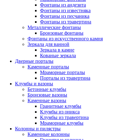
Фонтаны из андезита
Фонтаны из известняка
Фонтаны из песчаника
Фонтаны из травертина
Металлические фонтаны
Бронзовые фонтаны
Фонтаны из искусственного камня
Зеркала для ванной
Зеркала в камне
Кованые зеркала
Дверные порталы
Каменные порталы
Мраморные порталы
Порталы из травертина
Клумбы и вазоны
Бетонные клумбы
Бронзовые вазоны
Каменные вазоны
Гранитные клумбы
Клумбы из оникса
Клумбы из травертина
Мраморные клумбы
Колонны и пилястры
Каменные колонны
Гранитные колонны