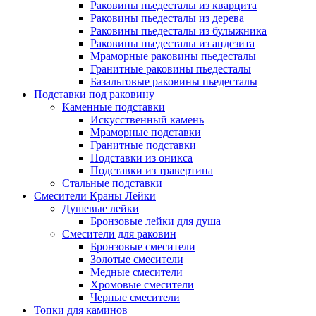
Раковины пьедесталы из кварцита
Раковины пьедесталы из дерева
Раковины пьедесталы из булыжника
Раковины пьедесталы из андезита
Мраморные раковины пьедесталы
Гранитные раковины пьедесталы
Базальтовые раковины пьедесталы
Подставки под раковину
Каменные подставки
Искусственный камень
Мраморные подставки
Гранитные подставки
Подставки из оникса
Подставки из травертина
Стальные подставки
Смесители Краны Лейки
Душевые лейки
Бронзовые лейки для душа
Смесители для раковин
Бронзовые смесители
Золотые смесители
Медные смесители
Хромовые смесители
Черные смесители
Топки для каминов