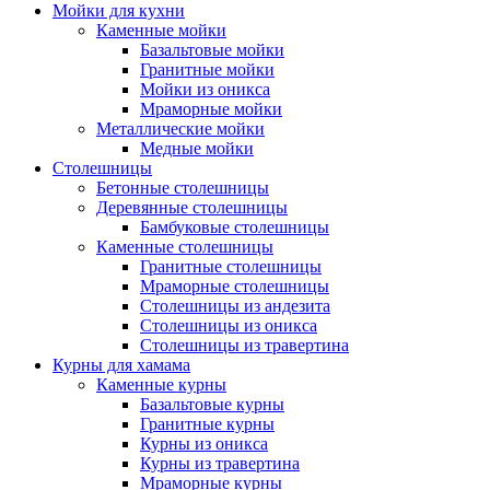
Мойки для кухни
Каменные мойки
Базальтовые мойки
Гранитные мойки
Мойки из оникса
Мраморные мойки
Металлические мойки
Медные мойки
Столешницы
Бетонные столешницы
Деревянные столешницы
Бамбуковые столешницы
Каменные столешницы
Гранитные столешницы
Мраморные столешницы
Столешницы из андезита
Столешницы из оникса
Столешницы из травертина
Курны для хамама
Каменные курны
Базальтовые курны
Гранитные курны
Курны из оникса
Курны из травертина
Мраморные курны