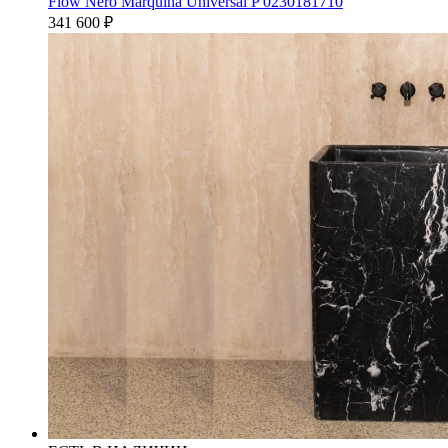
Flow Nero Marquina Universal P 0230181710
341 600
₽