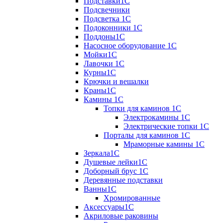
Подставки1С
Подсвечники
Подсветка 1С
Подоконники 1С
Поддоны1С
Насосное оборудование 1С
Мойки1С
Лавочки 1С
Курны1С
Крючки и вешалки
Краны1С
Камины 1C
Топки для каминов 1C
Электрокамины 1С
Электрические топки 1C
Порталы для каминов 1С
Мраморные камины 1C
Зеркала1С
Душевые лейки1С
Доборный брус 1С
Деревянные подставки
Ванны1С
Хромированные
Аксессуары1С
Акриловые раковины