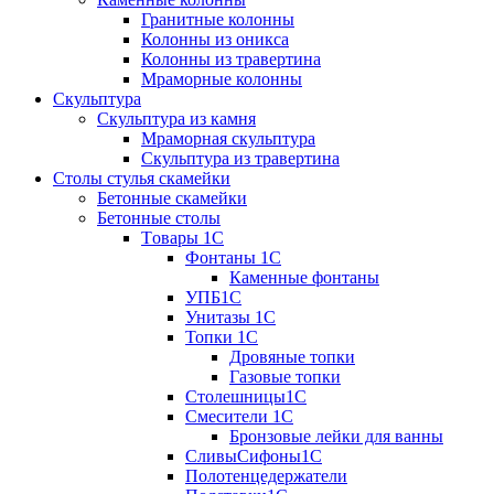
Гранитные колонны
Колонны из оникса
Колонны из травертина
Мраморные колонны
Скульптура
Скульптура из камня
Мраморная скульптура
Скульптура из травертина
Столы стулья скамейки
Бетонные скамейки
Бетонные столы
Tовары 1C
Фонтаны 1C
Каменные фонтаны
УПБ1С
Унитазы 1С
Топки 1С
Дровяные топки
Газовые топки
Столешницы1С
Смесители 1С
Бронзовые лейки для ванны
СливыСифоны1С
Полотенцедержатели