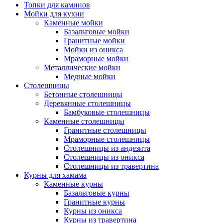
Топки для каминов
Мойки для кухни
Каменные мойки
Базальтовые мойки
Гранитные мойки
Мойки из оникса
Мраморные мойки
Металлические мойки
Медные мойки
Столешницы
Бетонные столешницы
Деревянные столешницы
Бамбуковые столешницы
Каменные столешницы
Гранитные столешницы
Мраморные столешницы
Столешницы из андезита
Столешницы из оникса
Столешницы из травертина
Курны для хамама
Каменные курны
Базальтовые курны
Гранитные курны
Курны из оникса
Курны из травертина