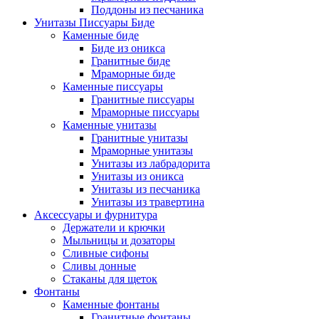
Поддоны из песчаника
Унитазы Писсуары Биде
Каменные биде
Биде из оникса
Гранитные биде
Мраморные биде
Каменные писсуары
Гранитные писсуары
Мраморные писсуары
Каменные унитазы
Гранитные унитазы
Мраморные унитазы
Унитазы из лабрадорита
Унитазы из оникса
Унитазы из песчаника
Унитазы из травертина
Аксессуары и фурнитура
Держатели и крючки
Мыльницы и дозаторы
Сливные сифоны
Сливы донные
Стаканы для щеток
Фонтаны
Каменные фонтаны
Гранитные фонтаны