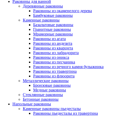
Раковины для ванной
Деревянные раковины
Раковины из окаменелого дерева
Бамбуковые раковины
Каменные раковины
Базальтовые раковины
Гранитные раковины
Мраморные раковины
Раковины из агата
Раковины из андезита
Раковины из кварцита
Раковины из лабрадорита
Раковины из оникса
Раковины из песчаника
Раковины из речного камня булыжника
Раковины из травертина
Раковины из флюорита
Металлические раковины
Бронзовые раковины
Медные раковины
Стеклянные раковины
Бетонные раковины
Напольные раковины
Каменные раковины пьедесталы
Раковины пьедесталы из травертина