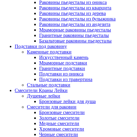
Раковины пьедесталы из оникса
Раковины пьедесталы из кварцита
Раковины пьедесталы из дерева
Раковины пьедесталы из булыжника
Раковины пьедесталы из андезита
Мраморные раковины пьедесталы
Гранитные раковины пьедесталы
Базальтовые раковины пьедесталы
Подставки под раковину
Каменные подставки
Искусственный камень
Мраморные подставки
Гранитные подставки
Подставки из оникса
Подставки из травертина
Стальные подставки
Смесители Краны Лейки
Душевые лейки
Бронзовые лейки для душа
Смесители для раковин
Бронзовые смесители
Золотые смесители
Медные смесители
Хромовые смесители
Черные смесители