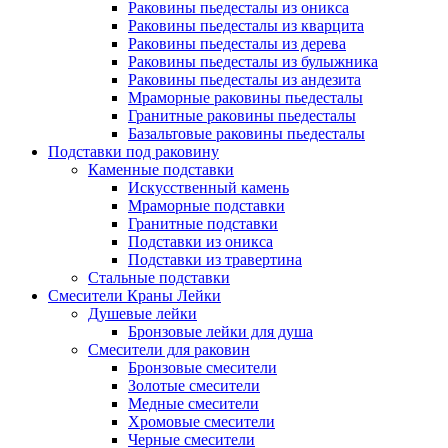
Раковины пьедесталы из оникса
Раковины пьедесталы из кварцита
Раковины пьедесталы из дерева
Раковины пьедесталы из булыжника
Раковины пьедесталы из андезита
Мраморные раковины пьедесталы
Гранитные раковины пьедесталы
Базальтовые раковины пьедесталы
Подставки под раковину
Каменные подставки
Искусственный камень
Мраморные подставки
Гранитные подставки
Подставки из оникса
Подставки из травертина
Стальные подставки
Смесители Краны Лейки
Душевые лейки
Бронзовые лейки для душа
Смесители для раковин
Бронзовые смесители
Золотые смесители
Медные смесители
Хромовые смесители
Черные смесители