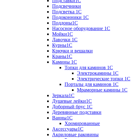
Подставки1С
Подсвечники
Подсветка 1С
Подоконники 1С
Поддоны1С
Насосное оборудование 1С
Мойки1С
Лавочки 1С
Курны1С
Крючки и вешалки
Краны1С
Камины 1C
Топки для каминов 1C
Электрокамины 1С
Электрические топки 1C
Порталы для каминов 1С
Мраморные камины 1C
Зеркала1С
Душевые лейки1С
Доборный брус 1С
Деревянные подставки
Ванны1С
Хромированные
Аксессуары1С
Акриловые раковины