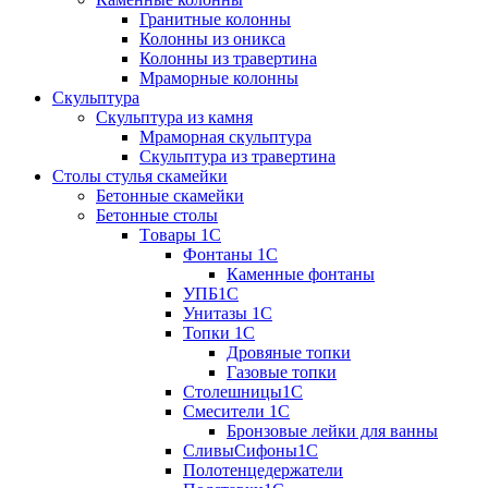
Гранитные колонны
Колонны из оникса
Колонны из травертина
Мраморные колонны
Скульптура
Скульптура из камня
Мраморная скульптура
Скульптура из травертина
Столы стулья скамейки
Бетонные скамейки
Бетонные столы
Tовары 1C
Фонтаны 1C
Каменные фонтаны
УПБ1С
Унитазы 1С
Топки 1С
Дровяные топки
Газовые топки
Столешницы1С
Смесители 1С
Бронзовые лейки для ванны
СливыСифоны1С
Полотенцедержатели