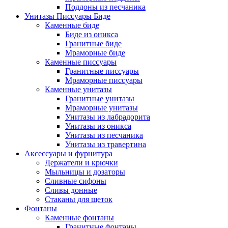
Поддоны из песчаника
Унитазы Писсуары Биде
Каменные биде
Биде из оникса
Гранитные биде
Мраморные биде
Каменные писсуары
Гранитные писсуары
Мраморные писсуары
Каменные унитазы
Гранитные унитазы
Мраморные унитазы
Унитазы из лабрадорита
Унитазы из оникса
Унитазы из песчаника
Унитазы из травертина
Аксессуары и фурнитура
Держатели и крючки
Мыльницы и дозаторы
Сливные сифоны
Сливы донные
Стаканы для щеток
Фонтаны
Каменные фонтаны
Гранитные фонтаны