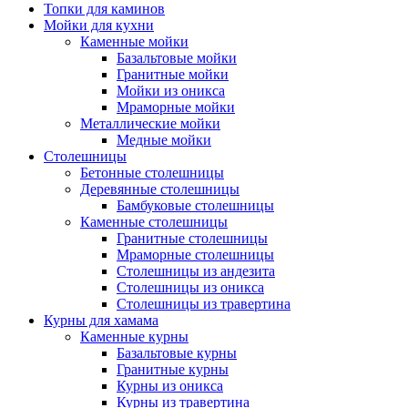
Топки для каминов
Мойки для кухни
Каменные мойки
Базальтовые мойки
Гранитные мойки
Мойки из оникса
Мраморные мойки
Металлические мойки
Медные мойки
Столешницы
Бетонные столешницы
Деревянные столешницы
Бамбуковые столешницы
Каменные столешницы
Гранитные столешницы
Мраморные столешницы
Столешницы из андезита
Столешницы из оникса
Столешницы из травертина
Курны для хамама
Каменные курны
Базальтовые курны
Гранитные курны
Курны из оникса
Курны из травертина