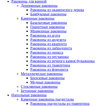
Раковины для ванной
Деревянные раковины
Раковины из окаменелого дерева
Бамбуковые раковины
Каменные раковины
Базальтовые раковины
Гранитные раковины
Мраморные раковины
Раковины из агата
Раковины из андезита
Раковины из кварцита
Раковины из лабрадорита
Раковины из оникса
Раковины из песчаника
Раковины из речного камня булыжника
Раковины из травертина
Раковины из флюорита
Металлические раковины
Бронзовые раковины
Медные раковины
Стеклянные раковины
Бетонные раковины
Напольные раковины
Каменные раковины пьедесталы
Раковины пьедесталы из травертина