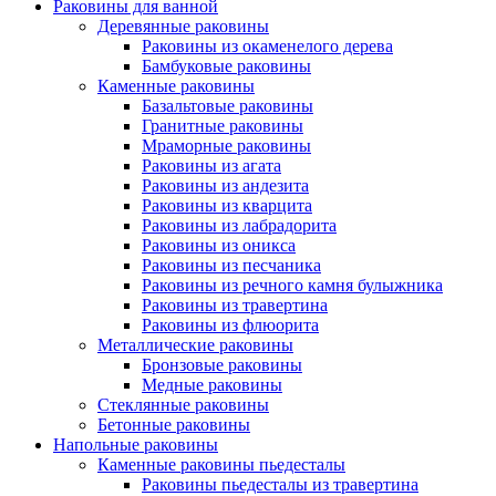
Раковины для ванной
Деревянные раковины
Раковины из окаменелого дерева
Бамбуковые раковины
Каменные раковины
Базальтовые раковины
Гранитные раковины
Мраморные раковины
Раковины из агата
Раковины из андезита
Раковины из кварцита
Раковины из лабрадорита
Раковины из оникса
Раковины из песчаника
Раковины из речного камня булыжника
Раковины из травертина
Раковины из флюорита
Металлические раковины
Бронзовые раковины
Медные раковины
Стеклянные раковины
Бетонные раковины
Напольные раковины
Каменные раковины пьедесталы
Раковины пьедесталы из травертина