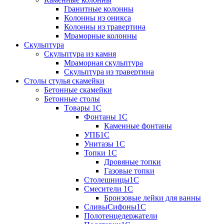
Гранитные колонны
Колонны из оникса
Колонны из травертина
Мраморные колонны
Скульптура
Скульптура из камня
Мраморная скульптура
Скульптура из травертина
Столы стулья скамейки
Бетонные скамейки
Бетонные столы
Tовары 1C
Фонтаны 1C
Каменные фонтаны
УПБ1С
Унитазы 1С
Топки 1С
Дровяные топки
Газовые топки
Столешницы1С
Смесители 1С
Бронзовые лейки для ванны
СливыСифоны1С
Полотенцедержатели