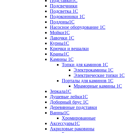
Подставки1С
Подсвечники
Подсветка 1С
Подоконники 1С
Поддоны1С
Насосное оборудование 1С
Мойки1С
Лавочки 1С
Курны1С
Крючки и вешалки
Краны1С
Камины 1C
Топки для каминов 1C
Электрокамины 1С
Электрические топки 1C
Порталы для каминов 1С
Мраморные камины 1C
Зеркала1С
Душевые лейки1С
Доборный брус 1С
Деревянные подставки
Ванны1С
Хромированные
Аксессуары1С
Акриловые раковины