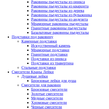
Раковины пьедесталы из оникса
Раковины пьедесталы из кварцита
Раковины пьедесталы из дерева
Раковины пьедесталы из булыжника
Раковины пьедесталы из андезита
Мраморные раковины пьедесталы
Гранитные раковины пьедесталы
Базальтовые раковины пьедесталы
Подставки под раковину
Каменные подставки
Искусственный камень
Мраморные подставки
Гранитные подставки
Подставки из оникса
Подставки из травертина
Стальные подставки
Смесители Краны Лейки
Душевые лейки
Бронзовые лейки для душа
Смесители для раковин
Бронзовые смесители
Золотые смесители
Медные смесители
Хромовые смесители
Черные смесители