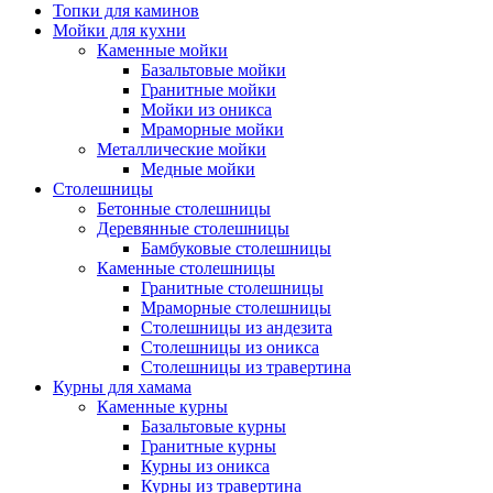
Топки для каминов
Мойки для кухни
Каменные мойки
Базальтовые мойки
Гранитные мойки
Мойки из оникса
Мраморные мойки
Металлические мойки
Медные мойки
Столешницы
Бетонные столешницы
Деревянные столешницы
Бамбуковые столешницы
Каменные столешницы
Гранитные столешницы
Мраморные столешницы
Столешницы из андезита
Столешницы из оникса
Столешницы из травертина
Курны для хамама
Каменные курны
Базальтовые курны
Гранитные курны
Курны из оникса
Курны из травертина