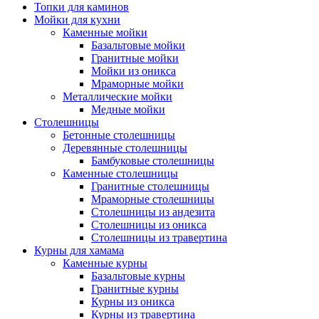
Топки для каминов
Мойки для кухни
Каменные мойки
Базальтовые мойки
Гранитные мойки
Мойки из оникса
Мраморные мойки
Металлические мойки
Медные мойки
Столешницы
Бетонные столешницы
Деревянные столешницы
Бамбуковые столешницы
Каменные столешницы
Гранитные столешницы
Мраморные столешницы
Столешницы из андезита
Столешницы из оникса
Столешницы из травертина
Курны для хамама
Каменные курны
Базальтовые курны
Гранитные курны
Курны из оникса
Курны из травертина