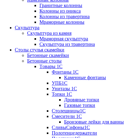
Гранитные колонны
Колонны из оникса
Колонны из травертина
Мраморные колонны
Скульптура
Скульптура из камня
Мраморная скульптура
Скульптура из травертина
Столы стулья скамейки
Бетонные скамейки
Бетонные столы
Tовары 1C
Фонтаны 1C
Каменные фонтаны
УПБ1С
Унитазы 1С
Топки 1С
Дровяные топки
Газовые топки
Столешницы1С
Смесители 1С
Бронзовые лейки для ванны
СливыСифоны1С
Полотенцедержатели