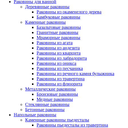
Раковины для ванной
Деревянные раковины
Раковины из окаменелого дерева
Бамбуковые раковины
Каменные раковины
Базальтовые раковины
Гранитные раковины
Мраморные раковины
Раковины из агата
Раковины из андезита
Раковины из кварцита
Раковины из лабрадорита
Раковины из оникса
Раковины из песчаника
Раковины из речного камня булыжника
Раковины из травертина
Раковины из флюорита
Металлические раковины
Бронзовые раковины
Медные раковины
Стеклянные раковины
Бетонные раковины
Напольные раковины
Каменные раковины пьедесталы
Раковины пьедесталы из травертина