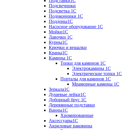
Подставки1С
Подсвечники
Подсветка 1С
Подоконники 1С
Поддоны1С
Насосное оборудование 1С
Мойки1С
Лавочки 1С
Курны1С
Крючки и вешалки
Краны1С
Камины 1C
Топки для каминов 1C
Электрокамины 1С
Электрические топки 1C
Порталы для каминов 1С
Мраморные камины 1C
Зеркала1С
Душевые лейки1С
Доборный брус 1С
Деревянные подставки
Ванны1С
Хромированные
Аксессуары1С
Акриловые раковины