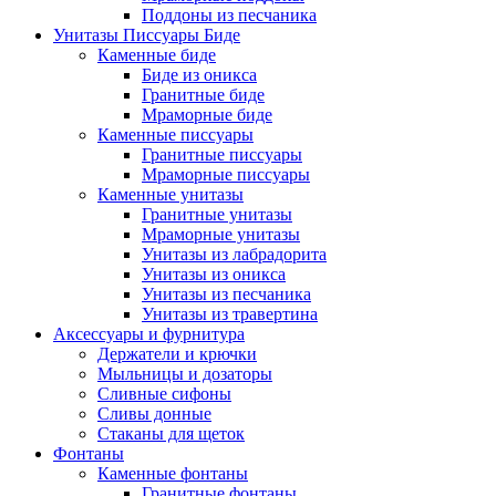
Поддоны из песчаника
Унитазы Писсуары Биде
Каменные биде
Биде из оникса
Гранитные биде
Мраморные биде
Каменные писсуары
Гранитные писсуары
Мраморные писсуары
Каменные унитазы
Гранитные унитазы
Мраморные унитазы
Унитазы из лабрадорита
Унитазы из оникса
Унитазы из песчаника
Унитазы из травертина
Аксессуары и фурнитура
Держатели и крючки
Мыльницы и дозаторы
Сливные сифоны
Сливы донные
Стаканы для щеток
Фонтаны
Каменные фонтаны
Гранитные фонтаны