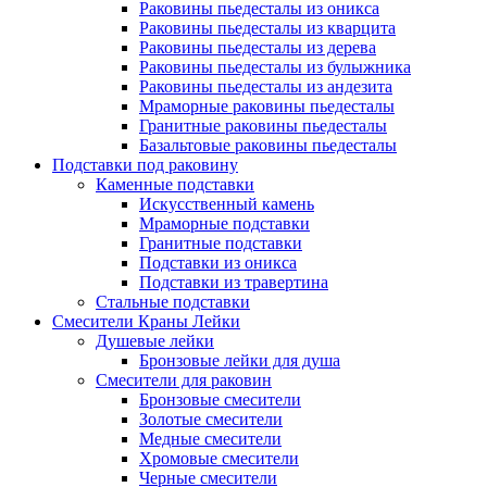
Раковины пьедесталы из оникса
Раковины пьедесталы из кварцита
Раковины пьедесталы из дерева
Раковины пьедесталы из булыжника
Раковины пьедесталы из андезита
Мраморные раковины пьедесталы
Гранитные раковины пьедесталы
Базальтовые раковины пьедесталы
Подставки под раковину
Каменные подставки
Искусственный камень
Мраморные подставки
Гранитные подставки
Подставки из оникса
Подставки из травертина
Стальные подставки
Смесители Краны Лейки
Душевые лейки
Бронзовые лейки для душа
Смесители для раковин
Бронзовые смесители
Золотые смесители
Медные смесители
Хромовые смесители
Черные смесители