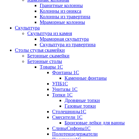
Гранитные колонны
Колонны из оникса
Колонны из травертина
Мраморные колонны
Скульптура
Скульптура из камня
Мраморная скульптура
Скульптура из травертина
Столы стулья скамейки
Бетонные скамейки
Бетонные столы
Tовары 1C
Фонтаны 1C
Каменные фонтаны
УПБ1С
Унитазы 1С
Топки 1С
Дровяные топки
Газовые топки
Столешницы1С
Смесители 1С
Бронзовые лейки для ванны
СливыСифоны1С
Полотенцедержатели