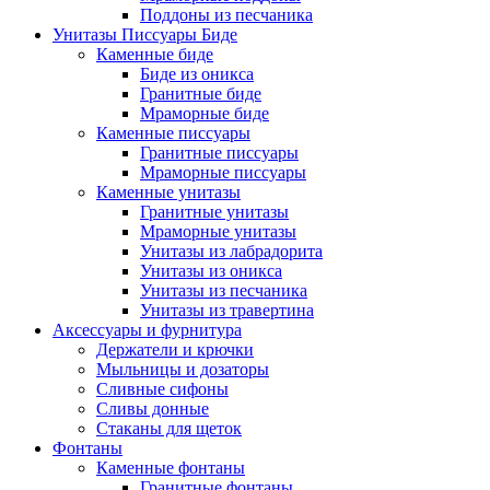
Поддоны из песчаника
Унитазы Писсуары Биде
Каменные биде
Биде из оникса
Гранитные биде
Мраморные биде
Каменные писсуары
Гранитные писсуары
Мраморные писсуары
Каменные унитазы
Гранитные унитазы
Мраморные унитазы
Унитазы из лабрадорита
Унитазы из оникса
Унитазы из песчаника
Унитазы из травертина
Аксессуары и фурнитура
Держатели и крючки
Мыльницы и дозаторы
Сливные сифоны
Сливы донные
Стаканы для щеток
Фонтаны
Каменные фонтаны
Гранитные фонтаны