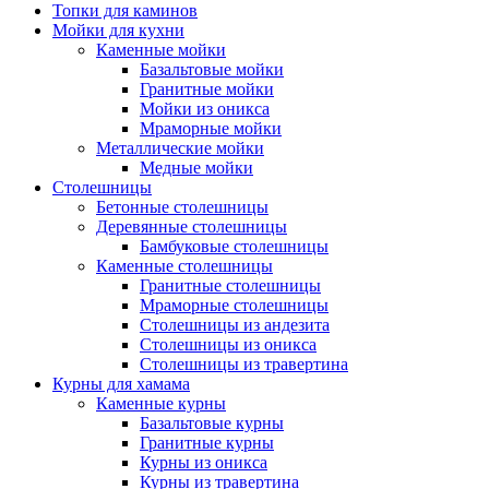
Топки для каминов
Мойки для кухни
Каменные мойки
Базальтовые мойки
Гранитные мойки
Мойки из оникса
Мраморные мойки
Металлические мойки
Медные мойки
Столешницы
Бетонные столешницы
Деревянные столешницы
Бамбуковые столешницы
Каменные столешницы
Гранитные столешницы
Мраморные столешницы
Столешницы из андезита
Столешницы из оникса
Столешницы из травертина
Курны для хамама
Каменные курны
Базальтовые курны
Гранитные курны
Курны из оникса
Курны из травертина