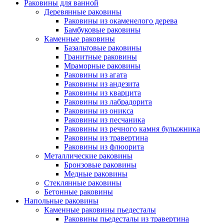
Раковины для ванной
Деревянные раковины
Раковины из окаменелого дерева
Бамбуковые раковины
Каменные раковины
Базальтовые раковины
Гранитные раковины
Мраморные раковины
Раковины из агата
Раковины из андезита
Раковины из кварцита
Раковины из лабрадорита
Раковины из оникса
Раковины из песчаника
Раковины из речного камня булыжника
Раковины из травертина
Раковины из флюорита
Металлические раковины
Бронзовые раковины
Медные раковины
Стеклянные раковины
Бетонные раковины
Напольные раковины
Каменные раковины пьедесталы
Раковины пьедесталы из травертина