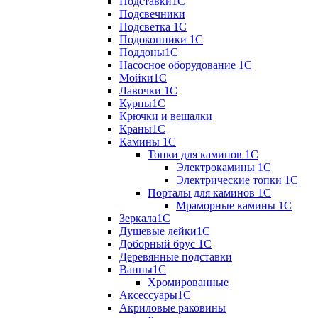
Подставки1С
Подсвечники
Подсветка 1С
Подоконники 1С
Поддоны1С
Насосное оборудование 1С
Мойки1С
Лавочки 1С
Курны1С
Крючки и вешалки
Краны1С
Камины 1C
Топки для каминов 1C
Электрокамины 1С
Электрические топки 1C
Порталы для каминов 1С
Мраморные камины 1C
Зеркала1С
Душевые лейки1С
Доборный брус 1С
Деревянные подставки
Ванны1С
Хромированные
Аксессуары1С
Акриловые раковины