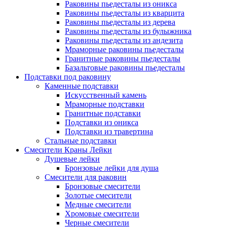
Раковины пьедесталы из оникса
Раковины пьедесталы из кварцита
Раковины пьедесталы из дерева
Раковины пьедесталы из булыжника
Раковины пьедесталы из андезита
Мраморные раковины пьедесталы
Гранитные раковины пьедесталы
Базальтовые раковины пьедесталы
Подставки под раковину
Каменные подставки
Искусственный камень
Мраморные подставки
Гранитные подставки
Подставки из оникса
Подставки из травертина
Стальные подставки
Смесители Краны Лейки
Душевые лейки
Бронзовые лейки для душа
Смесители для раковин
Бронзовые смесители
Золотые смесители
Медные смесители
Хромовые смесители
Черные смесители