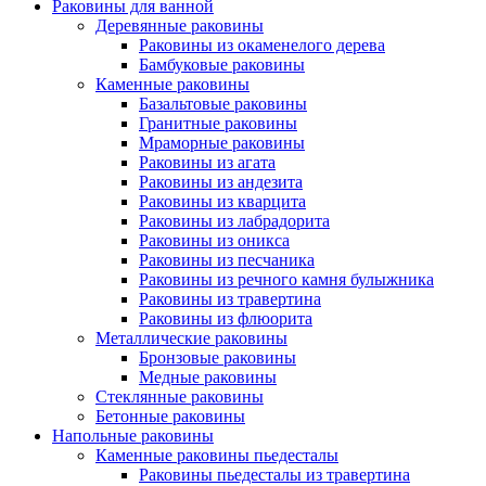
Раковины для ванной
Деревянные раковины
Раковины из окаменелого дерева
Бамбуковые раковины
Каменные раковины
Базальтовые раковины
Гранитные раковины
Мраморные раковины
Раковины из агата
Раковины из андезита
Раковины из кварцита
Раковины из лабрадорита
Раковины из оникса
Раковины из песчаника
Раковины из речного камня булыжника
Раковины из травертина
Раковины из флюорита
Металлические раковины
Бронзовые раковины
Медные раковины
Стеклянные раковины
Бетонные раковины
Напольные раковины
Каменные раковины пьедесталы
Раковины пьедесталы из травертина