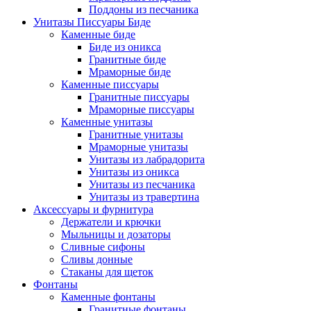
Поддоны из песчаника
Унитазы Писсуары Биде
Каменные биде
Биде из оникса
Гранитные биде
Мраморные биде
Каменные писсуары
Гранитные писсуары
Мраморные писсуары
Каменные унитазы
Гранитные унитазы
Мраморные унитазы
Унитазы из лабрадорита
Унитазы из оникса
Унитазы из песчаника
Унитазы из травертина
Аксессуары и фурнитура
Держатели и крючки
Мыльницы и дозаторы
Сливные сифоны
Сливы донные
Стаканы для щеток
Фонтаны
Каменные фонтаны
Гранитные фонтаны