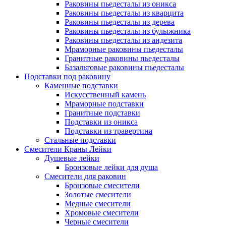
Раковины пьедесталы из оникса
Раковины пьедесталы из кварцита
Раковины пьедесталы из дерева
Раковины пьедесталы из булыжника
Раковины пьедесталы из андезита
Мраморные раковины пьедесталы
Гранитные раковины пьедесталы
Базальтовые раковины пьедесталы
Подставки под раковину
Каменные подставки
Искусственный камень
Мраморные подставки
Гранитные подставки
Подставки из оникса
Подставки из травертина
Стальные подставки
Смесители Краны Лейки
Душевые лейки
Бронзовые лейки для душа
Смесители для раковин
Бронзовые смесители
Золотые смесители
Медные смесители
Хромовые смесители
Черные смесители