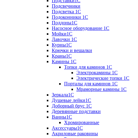
Подставки1С
Подсвечники
Подсветка 1С
Подоконники 1С
Поддоны1С
Насосное оборудование 1С
Мойки1С
Лавочки 1С
Курны1С
Крючки и вешалки
Краны1С
Камины 1C
Топки для каминов 1C
Электрокамины 1С
Электрические топки 1C
Порталы для каминов 1С
Мраморные камины 1C
Зеркала1С
Душевые лейки1С
Доборный брус 1С
Деревянные подставки
Ванны1С
Хромированные
Аксессуары1С
Акриловые раковины