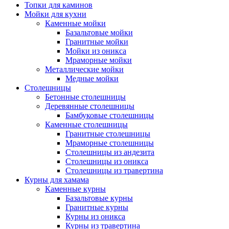
Топки для каминов
Мойки для кухни
Каменные мойки
Базальтовые мойки
Гранитные мойки
Мойки из оникса
Мраморные мойки
Металлические мойки
Медные мойки
Столешницы
Бетонные столешницы
Деревянные столешницы
Бамбуковые столешницы
Каменные столешницы
Гранитные столешницы
Мраморные столешницы
Столешницы из андезита
Столешницы из оникса
Столешницы из травертина
Курны для хамама
Каменные курны
Базальтовые курны
Гранитные курны
Курны из оникса
Курны из травертина