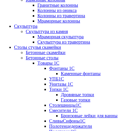
Гранитные колонны
Колонны из оникса
Колонны из травертина
Мраморные колонны
Скульптура
Скульптура из камня
Мраморная скульптура
Скульптура из травертина
Столы стулья скамейки
Бетонные скамейки
Бетонные столы
Tовары 1C
Фонтаны 1C
Каменные фонтаны
УПБ1С
Унитазы 1С
Топки 1С
Дровяные топки
Газовые топки
Столешницы1С
Смесители 1С
Бронзовые лейки для ванны
СливыСифоны1С
Полотенцедержатели