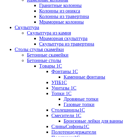
Гранитные колонны
Колонны из оникса
Колонны из травертина
Мраморные колонны
Скульптура
Скульптура из камня
Мраморная скульптура
Скульптура из травертина
Столы стулья скамейки
Бетонные скамейки
Бетонные столы
Tовары 1C
Фонтаны 1C
Каменные фонтаны
УПБ1С
Унитазы 1С
Топки 1С
Дровяные топки
Газовые топки
Столешницы1С
Смесители 1С
Бронзовые лейки для ванны
СливыСифоны1С
Полотенцедержатели