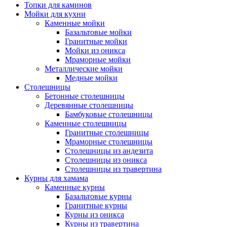
Топки для каминов
Мойки для кухни
Каменные мойки
Базальтовые мойки
Гранитные мойки
Мойки из оникса
Мраморные мойки
Металлические мойки
Медные мойки
Столешницы
Бетонные столешницы
Деревянные столешницы
Бамбуковые столешницы
Каменные столешницы
Гранитные столешницы
Мраморные столешницы
Столешницы из андезита
Столешницы из оникса
Столешницы из травертина
Курны для хамама
Каменные курны
Базальтовые курны
Гранитные курны
Курны из оникса
Курны из травертина