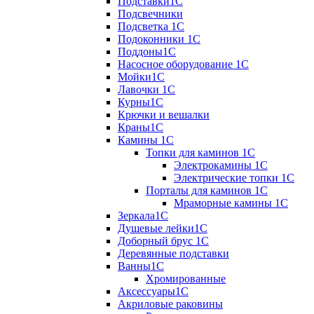
Подставки1С
Подсвечники
Подсветка 1С
Подоконники 1С
Поддоны1С
Насосное оборудование 1С
Мойки1С
Лавочки 1С
Курны1С
Крючки и вешалки
Краны1С
Камины 1C
Топки для каминов 1C
Электрокамины 1С
Электрические топки 1C
Порталы для каминов 1С
Мраморные камины 1C
Зеркала1С
Душевые лейки1С
Доборный брус 1С
Деревянные подставки
Ванны1С
Хромированные
Аксессуары1С
Акриловые раковины