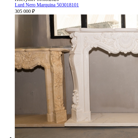
Lurd Nero Marquina 503018101
305 000
₽