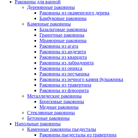
Раковины для ванной
Деревянные раковины
Раковины из окаменелого дерева
Бамбуковые раковины
Каменные раковины
Базальтовые раковины
Гранитные раковины
Мраморные раковины
Раковины из агата
Раковины из андезита
Раковины из кварцита
Раковины из лабрадорита
Раковины из оникса
Раковины из песчаника
Раковины из речного камня булыжника
Раковины из травертина
Раковины из флюорита
Металлические раковины
Бронзовые раковины
Медные раковины
Стеклянные раковины
Бетонные раковины
Напольные раковины
Каменные раковины пьедесталы
Раковины пьедесталы из травертина