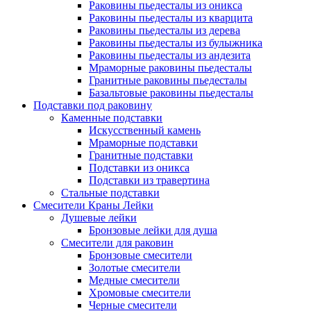
Раковины пьедесталы из оникса
Раковины пьедесталы из кварцита
Раковины пьедесталы из дерева
Раковины пьедесталы из булыжника
Раковины пьедесталы из андезита
Мраморные раковины пьедесталы
Гранитные раковины пьедесталы
Базальтовые раковины пьедесталы
Подставки под раковину
Каменные подставки
Искусственный камень
Мраморные подставки
Гранитные подставки
Подставки из оникса
Подставки из травертина
Стальные подставки
Смесители Краны Лейки
Душевые лейки
Бронзовые лейки для душа
Смесители для раковин
Бронзовые смесители
Золотые смесители
Медные смесители
Хромовые смесители
Черные смесители