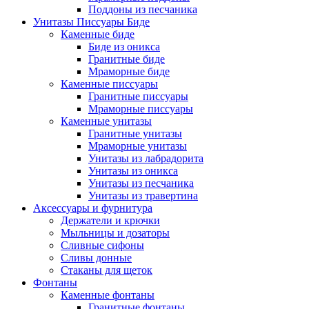
Поддоны из песчаника
Унитазы Писсуары Биде
Каменные биде
Биде из оникса
Гранитные биде
Мраморные биде
Каменные писсуары
Гранитные писсуары
Мраморные писсуары
Каменные унитазы
Гранитные унитазы
Мраморные унитазы
Унитазы из лабрадорита
Унитазы из оникса
Унитазы из песчаника
Унитазы из травертина
Аксессуары и фурнитура
Держатели и крючки
Мыльницы и дозаторы
Сливные сифоны
Сливы донные
Стаканы для щеток
Фонтаны
Каменные фонтаны
Гранитные фонтаны