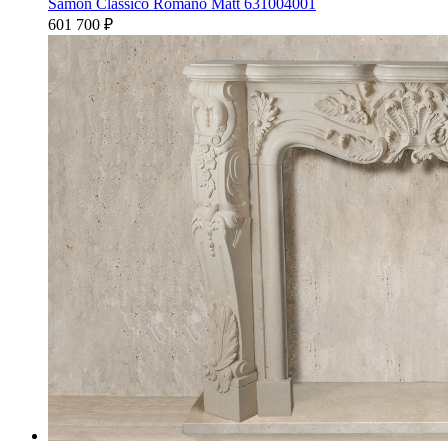
Samon Classico Romano Matt 631004001
601 700
₽