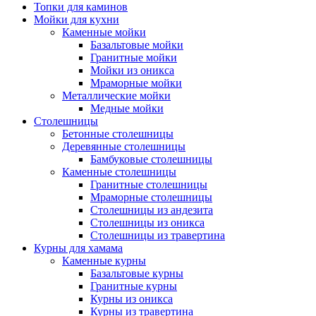
Топки для каминов
Мойки для кухни
Каменные мойки
Базальтовые мойки
Гранитные мойки
Мойки из оникса
Мраморные мойки
Металлические мойки
Медные мойки
Столешницы
Бетонные столешницы
Деревянные столешницы
Бамбуковые столешницы
Каменные столешницы
Гранитные столешницы
Мраморные столешницы
Столешницы из андезита
Столешницы из оникса
Столешницы из травертина
Курны для хамама
Каменные курны
Базальтовые курны
Гранитные курны
Курны из оникса
Курны из травертина