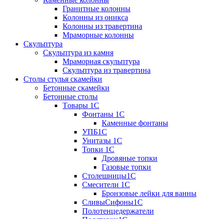
Гранитные колонны
Колонны из оникса
Колонны из травертина
Мраморные колонны
Скульптура
Скульптура из камня
Мраморная скульптура
Скульптура из травертина
Столы стулья скамейки
Бетонные скамейки
Бетонные столы
Tовары 1C
Фонтаны 1C
Каменные фонтаны
УПБ1С
Унитазы 1С
Топки 1С
Дровяные топки
Газовые топки
Столешницы1С
Смесители 1С
Бронзовые лейки для ванны
СливыСифоны1С
Полотенцедержатели