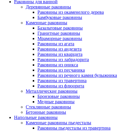
Раковины для ванной
Деревянные раковины
Раковины из окаменелого дерева
Бамбуковые раковины
Каменные раковины
Базальтовые раковины
Гранитные раковины
Мраморные раковины
Раковины из агата
Раковины из андезита
Раковины из кварцита
Раковины из лабрадорита
Раковины из оникса
Раковины из песчаника
Раковины из речного камня булыжника
Раковины из травертина
Раковины из флюорита
Металлические раковины
Бронзовые раковины
Медные раковины
Стеклянные раковины
Бетонные раковины
Напольные раковины
Каменные раковины пьедесталы
Раковины пьедесталы из травертина