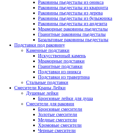
Раковины пьедесталы из оникса
Раковины пьедесталы из кварцита
Раковины пьедесталы из дерева
Раковины пьедесталы из булыжника
Раковины пьедесталы из андезита
Мраморные раковины пьедесталы
Гранитные раковины пьедесталы
Базальтовые раковины пьедесталы
Подставки под раковину
Каменные подставки
Искусственный камень
Мраморные подставки
Гранитные подставки
Подставки из оникса
Подставки из травертина
Стальные подставки
Смесители Краны Лейки
Душевые лейки
Бронзовые лейки для душа
Смесители для раковин
Бронзовые смесители
Золотые смесители
Медные смесители
Хромовые смесители
Черные смесители