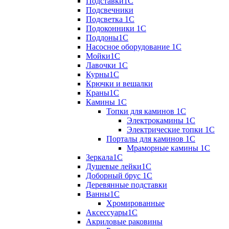
Подставки1С
Подсвечники
Подсветка 1С
Подоконники 1С
Поддоны1С
Насосное оборудование 1С
Мойки1С
Лавочки 1С
Курны1С
Крючки и вешалки
Краны1С
Камины 1C
Топки для каминов 1C
Электрокамины 1С
Электрические топки 1C
Порталы для каминов 1С
Мраморные камины 1C
Зеркала1С
Душевые лейки1С
Доборный брус 1С
Деревянные подставки
Ванны1С
Хромированные
Аксессуары1С
Акриловые раковины