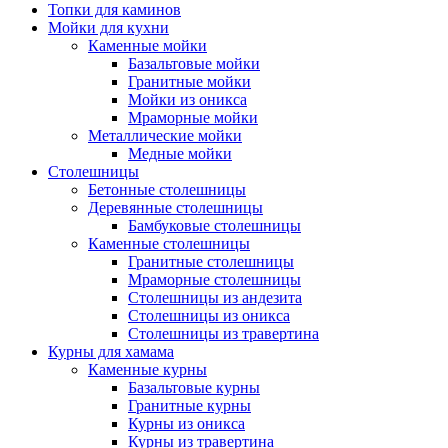
Топки для каминов
Мойки для кухни
Каменные мойки
Базальтовые мойки
Гранитные мойки
Мойки из оникса
Мраморные мойки
Металлические мойки
Медные мойки
Столешницы
Бетонные столешницы
Деревянные столешницы
Бамбуковые столешницы
Каменные столешницы
Гранитные столешницы
Мраморные столешницы
Столешницы из андезита
Столешницы из оникса
Столешницы из травертина
Курны для хамама
Каменные курны
Базальтовые курны
Гранитные курны
Курны из оникса
Курны из травертина