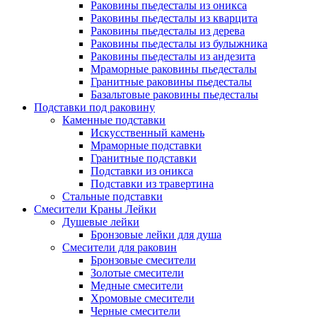
Раковины пьедесталы из оникса
Раковины пьедесталы из кварцита
Раковины пьедесталы из дерева
Раковины пьедесталы из булыжника
Раковины пьедесталы из андезита
Мраморные раковины пьедесталы
Гранитные раковины пьедесталы
Базальтовые раковины пьедесталы
Подставки под раковину
Каменные подставки
Искусственный камень
Мраморные подставки
Гранитные подставки
Подставки из оникса
Подставки из травертина
Стальные подставки
Смесители Краны Лейки
Душевые лейки
Бронзовые лейки для душа
Смесители для раковин
Бронзовые смесители
Золотые смесители
Медные смесители
Хромовые смесители
Черные смесители