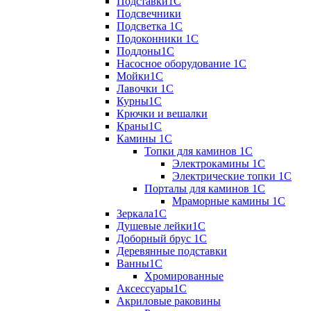
Подставки1С
Подсвечники
Подсветка 1С
Подоконники 1С
Поддоны1С
Насосное оборудование 1С
Мойки1С
Лавочки 1С
Курны1С
Крючки и вешалки
Краны1С
Камины 1C
Топки для каминов 1C
Электрокамины 1С
Электрические топки 1C
Порталы для каминов 1С
Мраморные камины 1C
Зеркала1С
Душевые лейки1С
Доборный брус 1С
Деревянные подставки
Ванны1С
Хромированные
Аксессуары1С
Акриловые раковины