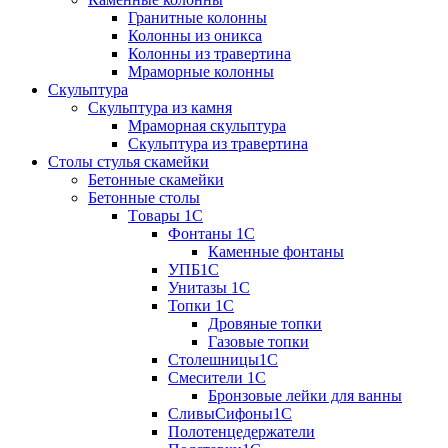
Гранитные колонны
Колонны из оникса
Колонны из травертина
Мраморные колонны
Скульптура
Скульптура из камня
Мраморная скульптура
Скульптура из травертина
Столы стулья скамейки
Бетонные скамейки
Бетонные столы
Tовары 1C
Фонтаны 1C
Каменные фонтаны
УПБ1С
Унитазы 1С
Топки 1С
Дровяные топки
Газовые топки
Столешницы1С
Смесители 1С
Бронзовые лейки для ванны
СливыСифоны1С
Полотенцедержатели