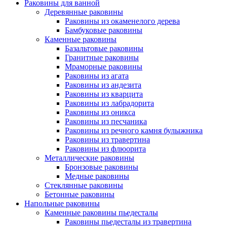
Раковины для ванной
Деревянные раковины
Раковины из окаменелого дерева
Бамбуковые раковины
Каменные раковины
Базальтовые раковины
Гранитные раковины
Мраморные раковины
Раковины из агата
Раковины из андезита
Раковины из кварцита
Раковины из лабрадорита
Раковины из оникса
Раковины из песчаника
Раковины из речного камня булыжника
Раковины из травертина
Раковины из флюорита
Металлические раковины
Бронзовые раковины
Медные раковины
Стеклянные раковины
Бетонные раковины
Напольные раковины
Каменные раковины пьедесталы
Раковины пьедесталы из травертина