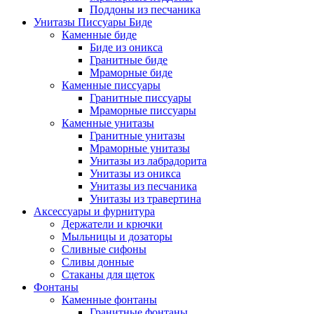
Поддоны из песчаника
Унитазы Писсуары Биде
Каменные биде
Биде из оникса
Гранитные биде
Мраморные биде
Каменные писсуары
Гранитные писсуары
Мраморные писсуары
Каменные унитазы
Гранитные унитазы
Мраморные унитазы
Унитазы из лабрадорита
Унитазы из оникса
Унитазы из песчаника
Унитазы из травертина
Аксессуары и фурнитура
Держатели и крючки
Мыльницы и дозаторы
Сливные сифоны
Сливы донные
Стаканы для щеток
Фонтаны
Каменные фонтаны
Гранитные фонтаны