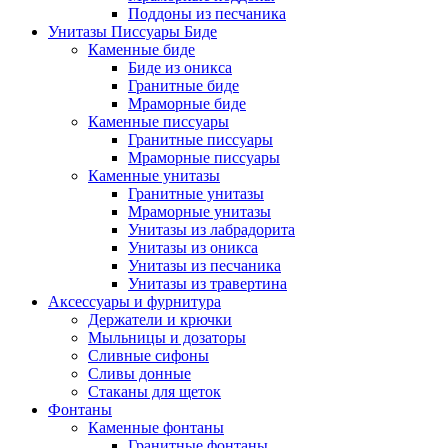
Поддоны из песчаника
Унитазы Писсуары Биде
Каменные биде
Биде из оникса
Гранитные биде
Мраморные биде
Каменные писсуары
Гранитные писсуары
Мраморные писсуары
Каменные унитазы
Гранитные унитазы
Мраморные унитазы
Унитазы из лабрадорита
Унитазы из оникса
Унитазы из песчаника
Унитазы из травертина
Аксессуары и фурнитура
Держатели и крючки
Мыльницы и дозаторы
Сливные сифоны
Сливы донные
Стаканы для щеток
Фонтаны
Каменные фонтаны
Гранитные фонтаны