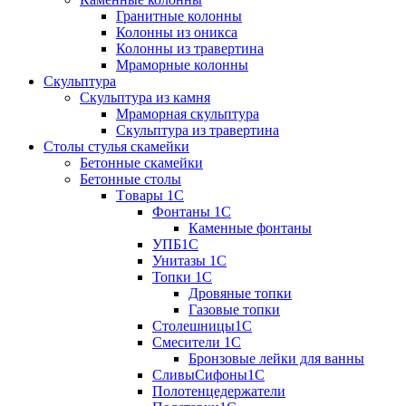
Гранитные колонны
Колонны из оникса
Колонны из травертина
Мраморные колонны
Скульптура
Скульптура из камня
Мраморная скульптура
Скульптура из травертина
Столы стулья скамейки
Бетонные скамейки
Бетонные столы
Tовары 1C
Фонтаны 1C
Каменные фонтаны
УПБ1С
Унитазы 1С
Топки 1С
Дровяные топки
Газовые топки
Столешницы1С
Смесители 1С
Бронзовые лейки для ванны
СливыСифоны1С
Полотенцедержатели