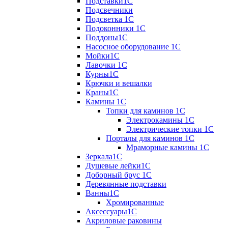
Подставки1С
Подсвечники
Подсветка 1С
Подоконники 1С
Поддоны1С
Насосное оборудование 1С
Мойки1С
Лавочки 1С
Курны1С
Крючки и вешалки
Краны1С
Камины 1C
Топки для каминов 1C
Электрокамины 1С
Электрические топки 1C
Порталы для каминов 1С
Мраморные камины 1C
Зеркала1С
Душевые лейки1С
Доборный брус 1С
Деревянные подставки
Ванны1С
Хромированные
Аксессуары1С
Акриловые раковины