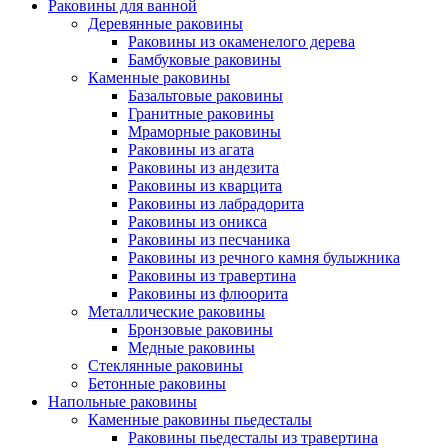
Раковины для ванной
Деревянные раковины
Раковины из окаменелого дерева
Бамбуковые раковины
Каменные раковины
Базальтовые раковины
Гранитные раковины
Мраморные раковины
Раковины из агата
Раковины из андезита
Раковины из кварцита
Раковины из лабрадорита
Раковины из оникса
Раковины из песчаника
Раковины из речного камня булыжника
Раковины из травертина
Раковины из флюорита
Металлические раковины
Бронзовые раковины
Медные раковины
Стеклянные раковины
Бетонные раковины
Напольные раковины
Каменные раковины пьедесталы
Раковины пьедесталы из травертина