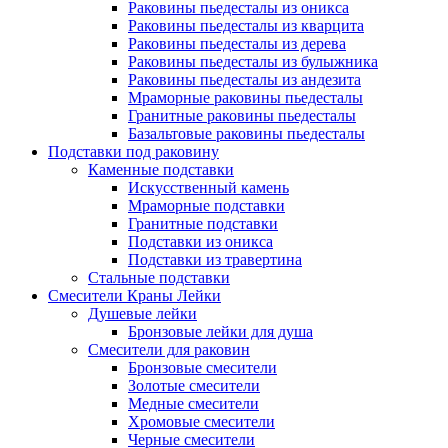
Раковины пьедесталы из оникса
Раковины пьедесталы из кварцита
Раковины пьедесталы из дерева
Раковины пьедесталы из булыжника
Раковины пьедесталы из андезита
Мраморные раковины пьедесталы
Гранитные раковины пьедесталы
Базальтовые раковины пьедесталы
Подставки под раковину
Каменные подставки
Искусственный камень
Мраморные подставки
Гранитные подставки
Подставки из оникса
Подставки из травертина
Стальные подставки
Смесители Краны Лейки
Душевые лейки
Бронзовые лейки для душа
Смесители для раковин
Бронзовые смесители
Золотые смесители
Медные смесители
Хромовые смесители
Черные смесители