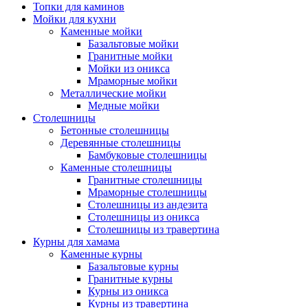
Топки для каминов
Мойки для кухни
Каменные мойки
Базальтовые мойки
Гранитные мойки
Мойки из оникса
Мраморные мойки
Металлические мойки
Медные мойки
Столешницы
Бетонные столешницы
Деревянные столешницы
Бамбуковые столешницы
Каменные столешницы
Гранитные столешницы
Мраморные столешницы
Столешницы из андезита
Столешницы из оникса
Столешницы из травертина
Курны для хамама
Каменные курны
Базальтовые курны
Гранитные курны
Курны из оникса
Курны из травертина