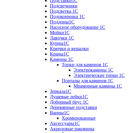
Подставки1С
Подсвечники
Подсветка 1С
Подоконники 1С
Поддоны1С
Насосное оборудование 1С
Мойки1С
Лавочки 1С
Курны1С
Крючки и вешалки
Краны1С
Камины 1C
Топки для каминов 1C
Электрокамины 1С
Электрические топки 1C
Порталы для каминов 1С
Мраморные камины 1C
Зеркала1С
Душевые лейки1С
Доборный брус 1С
Деревянные подставки
Ванны1С
Хромированные
Аксессуары1С
Акриловые раковины