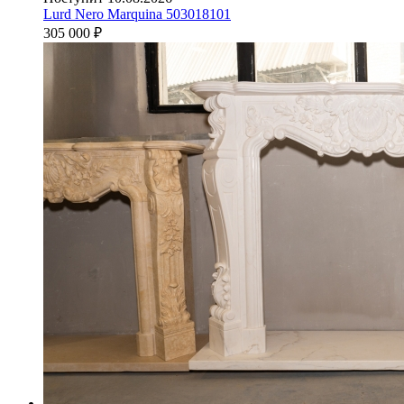
Lurd Nero Marquina 503018101
305 000
₽