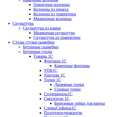
Гранитные колонны
Колонны из оникса
Колонны из травертина
Мраморные колонны
Скульптура
Скульптура из камня
Мраморная скульптура
Скульптура из травертина
Столы стулья скамейки
Бетонные скамейки
Бетонные столы
Tовары 1C
Фонтаны 1C
Каменные фонтаны
УПБ1С
Унитазы 1С
Топки 1С
Дровяные топки
Газовые топки
Столешницы1С
Смесители 1С
Бронзовые лейки для ванны
СливыСифоны1С
Полотенцедержатели