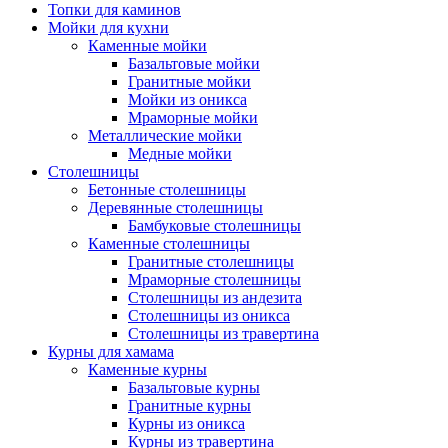
Топки для каминов
Мойки для кухни
Каменные мойки
Базальтовые мойки
Гранитные мойки
Мойки из оникса
Мраморные мойки
Металлические мойки
Медные мойки
Столешницы
Бетонные столешницы
Деревянные столешницы
Бамбуковые столешницы
Каменные столешницы
Гранитные столешницы
Мраморные столешницы
Столешницы из андезита
Столешницы из оникса
Столешницы из травертина
Курны для хамама
Каменные курны
Базальтовые курны
Гранитные курны
Курны из оникса
Курны из травертина