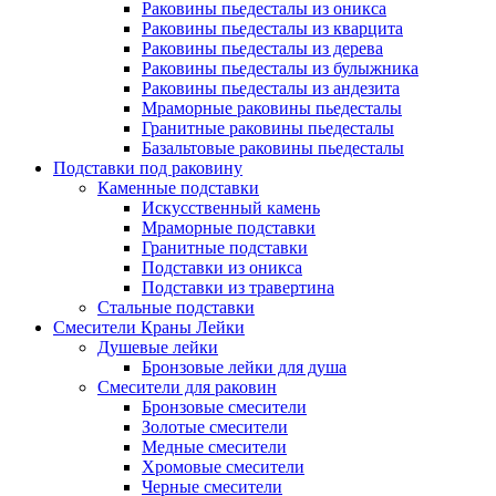
Раковины пьедесталы из оникса
Раковины пьедесталы из кварцита
Раковины пьедесталы из дерева
Раковины пьедесталы из булыжника
Раковины пьедесталы из андезита
Мраморные раковины пьедесталы
Гранитные раковины пьедесталы
Базальтовые раковины пьедесталы
Подставки под раковину
Каменные подставки
Искусственный камень
Мраморные подставки
Гранитные подставки
Подставки из оникса
Подставки из травертина
Стальные подставки
Смесители Краны Лейки
Душевые лейки
Бронзовые лейки для душа
Смесители для раковин
Бронзовые смесители
Золотые смесители
Медные смесители
Хромовые смесители
Черные смесители