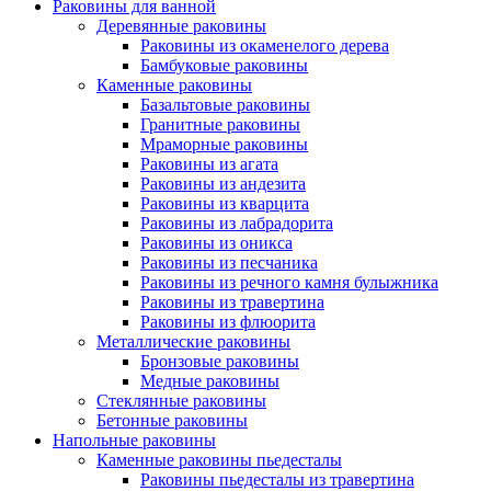
Раковины для ванной
Деревянные раковины
Раковины из окаменелого дерева
Бамбуковые раковины
Каменные раковины
Базальтовые раковины
Гранитные раковины
Мраморные раковины
Раковины из агата
Раковины из андезита
Раковины из кварцита
Раковины из лабрадорита
Раковины из оникса
Раковины из песчаника
Раковины из речного камня булыжника
Раковины из травертина
Раковины из флюорита
Металлические раковины
Бронзовые раковины
Медные раковины
Стеклянные раковины
Бетонные раковины
Напольные раковины
Каменные раковины пьедесталы
Раковины пьедесталы из травертина