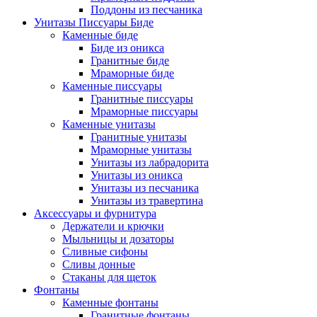
Поддоны из песчаника
Унитазы Писсуары Биде
Каменные биде
Биде из оникса
Гранитные биде
Мраморные биде
Каменные писсуары
Гранитные писсуары
Мраморные писсуары
Каменные унитазы
Гранитные унитазы
Мраморные унитазы
Унитазы из лабрадорита
Унитазы из оникса
Унитазы из песчаника
Унитазы из травертина
Аксессуары и фурнитура
Держатели и крючки
Мыльницы и дозаторы
Сливные сифоны
Сливы донные
Стаканы для щеток
Фонтаны
Каменные фонтаны
Гранитные фонтаны