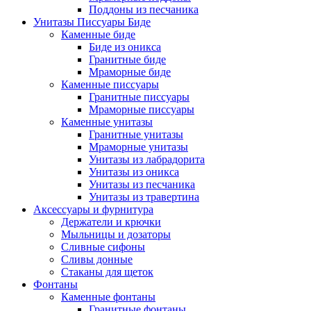
Поддоны из песчаника
Унитазы Писсуары Биде
Каменные биде
Биде из оникса
Гранитные биде
Мраморные биде
Каменные писсуары
Гранитные писсуары
Мраморные писсуары
Каменные унитазы
Гранитные унитазы
Мраморные унитазы
Унитазы из лабрадорита
Унитазы из оникса
Унитазы из песчаника
Унитазы из травертина
Аксессуары и фурнитура
Держатели и крючки
Мыльницы и дозаторы
Сливные сифоны
Сливы донные
Стаканы для щеток
Фонтаны
Каменные фонтаны
Гранитные фонтаны