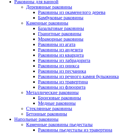
Раковины для ванной
Деревянные раковины
Раковины из окаменелого дерева
Бамбуковые раковины
Каменные раковины
Базальтовые раковины
Гранитные раковины
Мраморные раковины
Раковины из агата
Раковины из андезита
Раковины из кварцита
Раковины из лабрадорита
Раковины из оникса
Раковины из песчаника
Раковины из речного камня булыжника
Раковины из травертина
Раковины из флюорита
Металлические раковины
Бронзовые раковины
Медные раковины
Стеклянные раковины
Бетонные раковины
Напольные раковины
Каменные раковины пьедесталы
Раковины пьедесталы из травертина