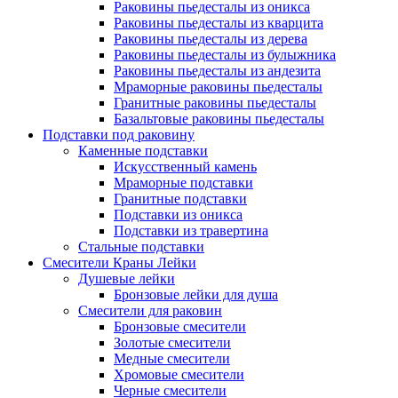
Раковины пьедесталы из оникса
Раковины пьедесталы из кварцита
Раковины пьедесталы из дерева
Раковины пьедесталы из булыжника
Раковины пьедесталы из андезита
Мраморные раковины пьедесталы
Гранитные раковины пьедесталы
Базальтовые раковины пьедесталы
Подставки под раковину
Каменные подставки
Искусственный камень
Мраморные подставки
Гранитные подставки
Подставки из оникса
Подставки из травертина
Стальные подставки
Смесители Краны Лейки
Душевые лейки
Бронзовые лейки для душа
Смесители для раковин
Бронзовые смесители
Золотые смесители
Медные смесители
Хромовые смесители
Черные смесители