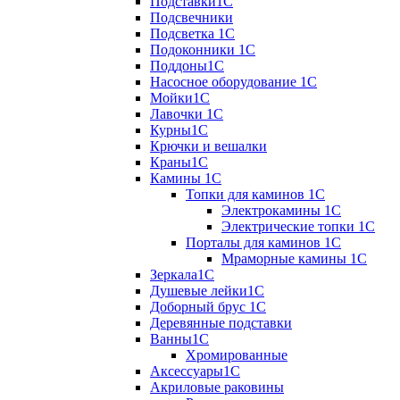
Подставки1С
Подсвечники
Подсветка 1С
Подоконники 1С
Поддоны1С
Насосное оборудование 1С
Мойки1С
Лавочки 1С
Курны1С
Крючки и вешалки
Краны1С
Камины 1C
Топки для каминов 1C
Электрокамины 1С
Электрические топки 1C
Порталы для каминов 1С
Мраморные камины 1C
Зеркала1С
Душевые лейки1С
Доборный брус 1С
Деревянные подставки
Ванны1С
Хромированные
Аксессуары1С
Акриловые раковины