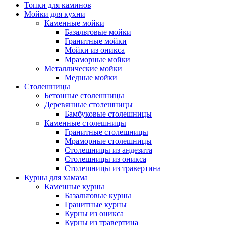
Топки для каминов
Мойки для кухни
Каменные мойки
Базальтовые мойки
Гранитные мойки
Мойки из оникса
Мраморные мойки
Металлические мойки
Медные мойки
Столешницы
Бетонные столешницы
Деревянные столешницы
Бамбуковые столешницы
Каменные столешницы
Гранитные столешницы
Мраморные столешницы
Столешницы из андезита
Столешницы из оникса
Столешницы из травертина
Курны для хамама
Каменные курны
Базальтовые курны
Гранитные курны
Курны из оникса
Курны из травертина