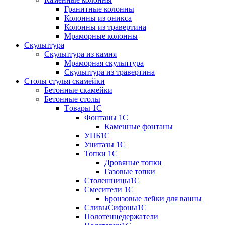
Гранитные колонны
Колонны из оникса
Колонны из травертина
Мраморные колонны
Скульптура
Скульптура из камня
Мраморная скульптура
Скульптура из травертина
Столы стулья скамейки
Бетонные скамейки
Бетонные столы
Tовары 1C
Фонтаны 1C
Каменные фонтаны
УПБ1С
Унитазы 1С
Топки 1С
Дровяные топки
Газовые топки
Столешницы1С
Смесители 1С
Бронзовые лейки для ванны
СливыСифоны1С
Полотенцедержатели