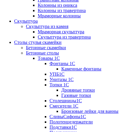
Колонны из оникса
Колонны из травертина
Мраморные колонны
Скульптура
Скульптура из камня
Мраморная скульптура
Скульптура из травертина
Столы стулья скамейки
Бетонные скамейки
Бетонные столы
Tовары 1C
Фонтаны 1C
Каменные фонтаны
УПБ1С
Унитазы 1С
Топки 1С
Дровяные топки
Газовые топки
Столешницы1С
Смесители 1С
Бронзовые лейки для ванны
СливыСифоны1С
Полотенцедержатели
Подставки1С