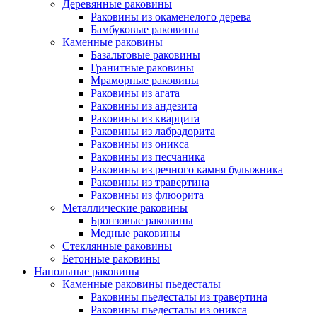
Деревянные раковины
Раковины из окаменелого дерева
Бамбуковые раковины
Каменные раковины
Базальтовые раковины
Гранитные раковины
Мраморные раковины
Раковины из агата
Раковины из андезита
Раковины из кварцита
Раковины из лабрадорита
Раковины из оникса
Раковины из песчаника
Раковины из речного камня булыжника
Раковины из травертина
Раковины из флюорита
Металлические раковины
Бронзовые раковины
Медные раковины
Стеклянные раковины
Бетонные раковины
Напольные раковины
Каменные раковины пьедесталы
Раковины пьедесталы из травертина
Раковины пьедесталы из оникса