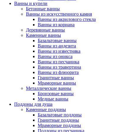
Ванны и купели
Бетонные ванны
Ванны из искусственного камня
Ванны из акрилового стекла
Ванны из кориана
Деревянные ванны
Каменные ванны
Базальтовые ванны
Ванны из андезита
Ванны из известняка
Ванны из оникса
Ванны из песчаника
Ванны из травертина
Ванны из флюорита
Гранитные ванны
Мраморные ванны
Металлические ванны
Бронзовые ванны
Медные ванны
Поддоны для душа
Каменные поддоны
Базальтовые поддоны
Гранитные поддоны
Мраморные поддоны
Поддоны из песчаника