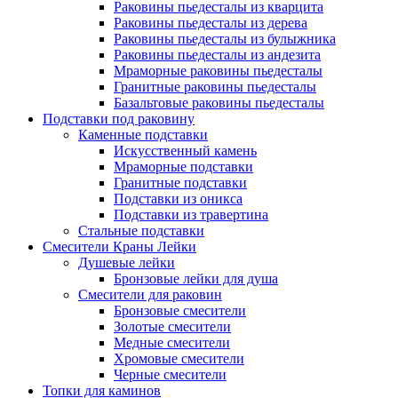
Раковины пьедесталы из кварцита
Раковины пьедесталы из дерева
Раковины пьедесталы из булыжника
Раковины пьедесталы из андезита
Мраморные раковины пьедесталы
Гранитные раковины пьедесталы
Базальтовые раковины пьедесталы
Подставки под раковину
Каменные подставки
Искусственный камень
Мраморные подставки
Гранитные подставки
Подставки из оникса
Подставки из травертина
Стальные подставки
Смесители Краны Лейки
Душевые лейки
Бронзовые лейки для душа
Смесители для раковин
Бронзовые смесители
Золотые смесители
Медные смесители
Хромовые смесители
Черные смесители
Топки для каминов