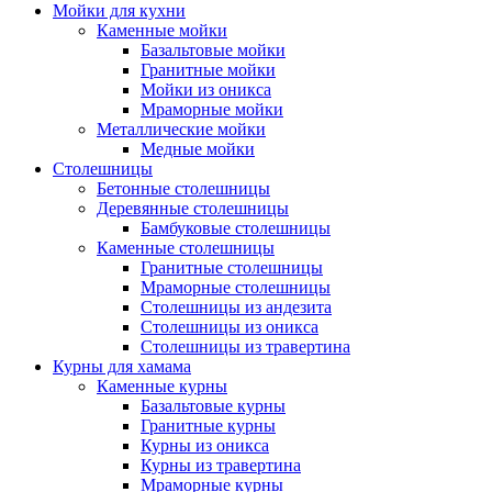
Мойки для кухни
Каменные мойки
Базальтовые мойки
Гранитные мойки
Мойки из оникса
Мраморные мойки
Металлические мойки
Медные мойки
Столешницы
Бетонные столешницы
Деревянные столешницы
Бамбуковые столешницы
Каменные столешницы
Гранитные столешницы
Мраморные столешницы
Столешницы из андезита
Столешницы из оникса
Столешницы из травертина
Курны для хамама
Каменные курны
Базальтовые курны
Гранитные курны
Курны из оникса
Курны из травертина
Мраморные курны