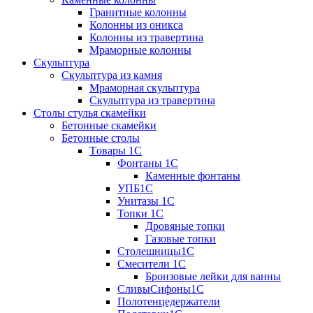
Гранитные колонны
Колонны из оникса
Колонны из травертина
Мраморные колонны
Скульптура
Скульптура из камня
Мраморная скульптура
Скульптура из травертина
Столы стулья скамейки
Бетонные скамейки
Бетонные столы
Tовары 1C
Фонтаны 1C
Каменные фонтаны
УПБ1С
Унитазы 1С
Топки 1С
Дровяные топки
Газовые топки
Столешницы1С
Смесители 1С
Бронзовые лейки для ванны
СливыСифоны1С
Полотенцедержатели