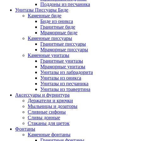
Поддоны из песчаника
Унитазы Писсуары Биде
Каменные биде
Биде из оникса
Гранитные биде
Мраморные биде
Каменные писсуары
Гранитные писсуары
Мраморные писсуары
Каменные унитазы
Гранитные унитазы
Мраморные унитазы
Унитазы из лабрадорита
Унитазы из оникса
Унитазы из песчаника
Унитазы из травертина
Аксессуары и фурнитура
Держатели и крючки
Мыльницы и дозаторы
Сливные сифоны
Сливы донные
Стаканы для щеток
Фонтаны
Каменные фонтаны
Гранитные фонтаны