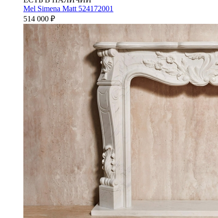
Mel Simena Matt 524172001
514 000
₽