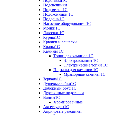
Подставки1С
Подсвечники
Подсветка 1С
Подоконники 1С
Поддоны1С
Насосное оборудование 1С
Мойки1С
Лавочки 1С
Курны1С
Крючки и вешалки
Краны1С
Камины 1C
Топки для каминов 1C
Электрокамины 1С
Электрические топки 1C
Порталы для каминов 1С
Мраморные камины 1C
Зеркала1С
Душевые лейки1С
Доборный брус 1С
Деревянные подставки
Ванны1С
Хромированные
Аксессуары1С
Акриловые раковины