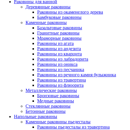
Раковины для ванной
Деревянные раковины
Раковины из окаменелого дерева
Бамбуковые раковины
Каменные раковины
Базальтовые раковины
Гранитные раковины
Мраморные раковины
Раковины из агата
Раковины из андезита
Раковины из кварцита
Раковины из лабрадорита
Раковины из оникса
Раковины из песчаника
Раковины из речного камня булыжника
Раковины из травертина
Раковины из флюорита
Металлические раковины
Бронзовые раковины
Медные раковины
Стеклянные раковины
Бетонные раковины
Напольные раковины
Каменные раковины пьедесталы
Раковины пьедесталы из травертина