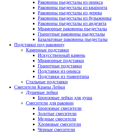
Раковины пьедесталы из оникса
Раковины пьедесталы из кварцита
Раковины пьедесталы из дерева
Раковины пьедесталы из булыжника
Раковины пьедесталы из андезита
Мраморные раковины пьедесталы
Гранитные раковины пьедесталы
Базальтовые раковины пьедесталы
Подставки под раковину
Каменные подставки
Искусственный камень
Мраморные подставки
Гранитные подставки
Подставки из оникса
Подставки из травертина
Стальные подставки
Смесители Краны Лейки
Душевые лейки
Бронзовые лейки для душа
Смесители для раковин
Бронзовые смесители
Золотые смесители
Медные смесители
Хромовые смесители
Черные смесители