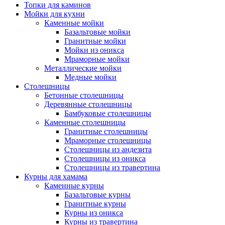
Топки для каминов
Мойки для кухни
Каменные мойки
Базальтовые мойки
Гранитные мойки
Мойки из оникса
Мраморные мойки
Металлические мойки
Медные мойки
Столешницы
Бетонные столешницы
Деревянные столешницы
Бамбуковые столешницы
Каменные столешницы
Гранитные столешницы
Мраморные столешницы
Столешницы из андезита
Столешницы из оникса
Столешницы из травертина
Курны для хамама
Каменные курны
Базальтовые курны
Гранитные курны
Курны из оникса
Курны из травертина