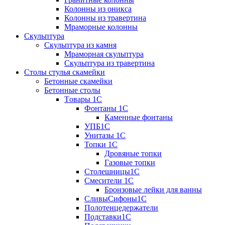
Колонны из оникса
Колонны из травертина
Мраморные колонны
Скульптура
Скульптура из камня
Мраморная скульптура
Скульптура из травертина
Столы стулья скамейки
Бетонные скамейки
Бетонные столы
Tовары 1C
Фонтаны 1C
Каменные фонтаны
УПБ1С
Унитазы 1С
Топки 1С
Дровяные топки
Газовые топки
Столешницы1С
Смесители 1С
Бронзовые лейки для ванны
СливыСифоны1С
Полотенцедержатели
Подставки1С