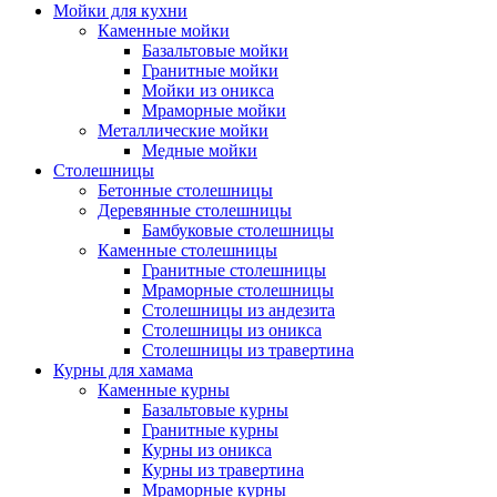
Мойки для кухни
Каменные мойки
Базальтовые мойки
Гранитные мойки
Мойки из оникса
Мраморные мойки
Металлические мойки
Медные мойки
Столешницы
Бетонные столешницы
Деревянные столешницы
Бамбуковые столешницы
Каменные столешницы
Гранитные столешницы
Мраморные столешницы
Столешницы из андезита
Столешницы из оникса
Столешницы из травертина
Курны для хамама
Каменные курны
Базальтовые курны
Гранитные курны
Курны из оникса
Курны из травертина
Мраморные курны