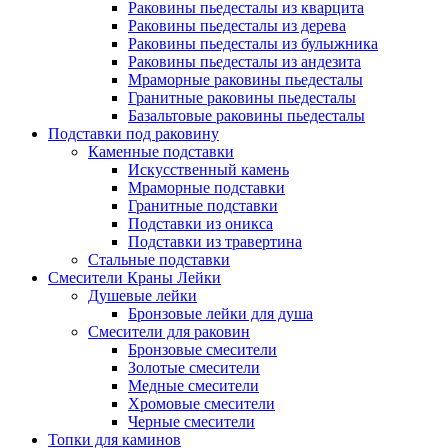
Раковины пьедесталы из кварцита
Раковины пьедесталы из дерева
Раковины пьедесталы из булыжника
Раковины пьедесталы из андезита
Мраморные раковины пьедесталы
Гранитные раковины пьедесталы
Базальтовые раковины пьедесталы
Подставки под раковину
Каменные подставки
Искусственный камень
Мраморные подставки
Гранитные подставки
Подставки из оникса
Подставки из травертина
Стальные подставки
Смесители Краны Лейки
Душевые лейки
Бронзовые лейки для душа
Смесители для раковин
Бронзовые смесители
Золотые смесители
Медные смесители
Хромовые смесители
Черные смесители
Топки для каминов