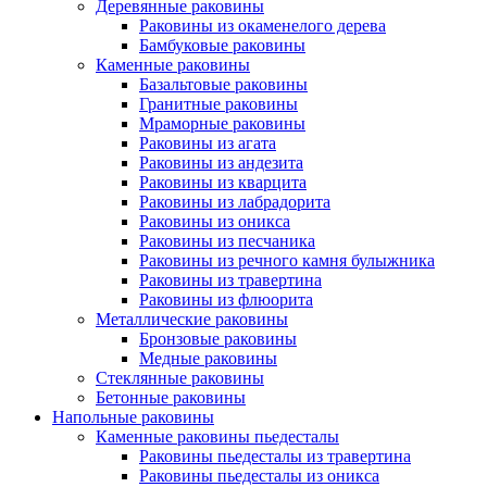
Деревянные раковины
Раковины из окаменелого дерева
Бамбуковые раковины
Каменные раковины
Базальтовые раковины
Гранитные раковины
Мраморные раковины
Раковины из агата
Раковины из андезита
Раковины из кварцита
Раковины из лабрадорита
Раковины из оникса
Раковины из песчаника
Раковины из речного камня булыжника
Раковины из травертина
Раковины из флюорита
Металлические раковины
Бронзовые раковины
Медные раковины
Стеклянные раковины
Бетонные раковины
Напольные раковины
Каменные раковины пьедесталы
Раковины пьедесталы из травертина
Раковины пьедесталы из оникса