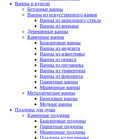
Ванны и купели
Бетонные ванны
Ванны из искусственного камня
Ванны из акрилового стекла
Ванны из кориана
Деревянные ванны
Каменные ванны
Базальтовые ванны
Ванны из андезита
Ванны из известняка
Ванны из оникса
Ванны из песчаника
Ванны из травертина
Ванны из флюорита
Гранитные ванны
Мраморные ванны
Металлические ванны
Бронзовые ванны
Медные ванны
Поддоны для душа
Каменные поддоны
Базальтовые поддоны
Гранитные поддоны
Мраморные поддоны
Поддоны из песчаника