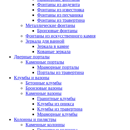
Фонтаны из андезита
Фонтаны из известняка
Фонтаны из песчаника
Фонтаны из травертина
Металлические фонтаны
Бронзовые фонтаны
Фонтаны из искусственного камня
Зеркала для ванной
Зеркала в камне
Кованые зеркала
Дверные порталы
Каменные порталы
Мраморные порталы
Порталы из травертина
Клумбы и вазоны
Бетонные клумбы
Бронзовые вазоны
Каменные вазоны
Гранитные клумбы
Клумбы из оникса
Клумбы из травертина
Мраморные клумбы
Колонны и пилястры
Каменные колонны
Гранитные колонны