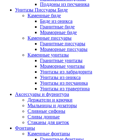
Поддоны из песчаника
Унитазы Писсуары Биде
Каменные биде
Биде из оникса
Гранитные биде
Мраморные биде
Каменные писсуары
Гранитные писсуары
Мраморные писсуары
Каменные унитазы
Гранитные унитазы
Мраморные унитазы
Унитазы из лабрадорита
Унитазы из оникса
Унитазы из песчаника
Унитазы из травертина
Аксессуары и фурнитура
Держатели и крючки
Мыльницы и дозаторы
Сливные сифоны
Сливы донные
Стаканы для щеток
Фонтаны
Каменные фонтаны
Гранитные фонтаны