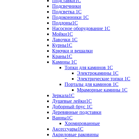
Подставки1С
Подсвечники
Подсветка 1С
Подоконники 1С
Поддоны1С
Насосное оборудование 1С
Мойки1С
Лавочки 1С
Курны1С
Крючки и вешалки
Краны1С
Камины 1C
Топки для каминов 1C
Электрокамины 1С
Электрические топки 1C
Порталы для каминов 1С
Мраморные камины 1C
Зеркала1С
Душевые лейки1С
Доборный брус 1С
Деревянные подставки
Ванны1С
Хромированные
Аксессуары1С
Акриловые раковины