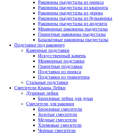
Раковины пьедесталы из оникса
Раковины пьедесталы из кварцита
Раковины пьедесталы из дерева
Раковины пьедесталы из булыжника
Раковины пьедесталы из андезита
Мраморные раковины пьедесталы
Гранитные раковины пьедесталы
Базальтовые раковины пьедесталы
Подставки под раковину
Каменные подставки
Искусственный камень
Мраморные подставки
Гранитные подставки
Подставки из оникса
Подставки из травертина
Стальные подставки
Смесители Краны Лейки
Душевые лейки
Бронзовые лейки для душа
Смесители для раковин
Бронзовые смесители
Золотые смесители
Медные смесители
Хромовые смесители
Черные смесители