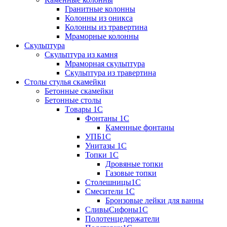
Гранитные колонны
Колонны из оникса
Колонны из травертина
Мраморные колонны
Скульптура
Скульптура из камня
Мраморная скульптура
Скульптура из травертина
Столы стулья скамейки
Бетонные скамейки
Бетонные столы
Tовары 1C
Фонтаны 1C
Каменные фонтаны
УПБ1С
Унитазы 1С
Топки 1С
Дровяные топки
Газовые топки
Столешницы1С
Смесители 1С
Бронзовые лейки для ванны
СливыСифоны1С
Полотенцедержатели