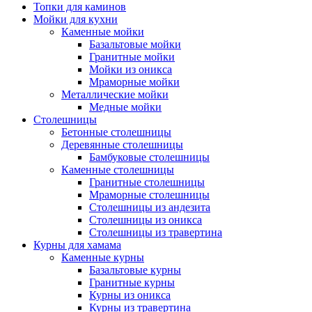
Топки для каминов
Мойки для кухни
Каменные мойки
Базальтовые мойки
Гранитные мойки
Мойки из оникса
Мраморные мойки
Металлические мойки
Медные мойки
Столешницы
Бетонные столешницы
Деревянные столешницы
Бамбуковые столешницы
Каменные столешницы
Гранитные столешницы
Мраморные столешницы
Столешницы из андезита
Столешницы из оникса
Столешницы из травертина
Курны для хамама
Каменные курны
Базальтовые курны
Гранитные курны
Курны из оникса
Курны из травертина