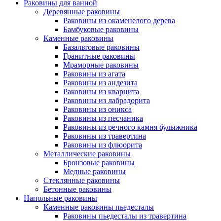
Раковины для ванной
Деревянные раковины
Раковины из окаменелого дерева
Бамбуковые раковины
Каменные раковины
Базальтовые раковины
Гранитные раковины
Мраморные раковины
Раковины из агата
Раковины из андезита
Раковины из кварцита
Раковины из лабрадорита
Раковины из оникса
Раковины из песчаника
Раковины из речного камня булыжника
Раковины из травертина
Раковины из флюорита
Металлические раковины
Бронзовые раковины
Медные раковины
Стеклянные раковины
Бетонные раковины
Напольные раковины
Каменные раковины пьедесталы
Раковины пьедесталы из травертина