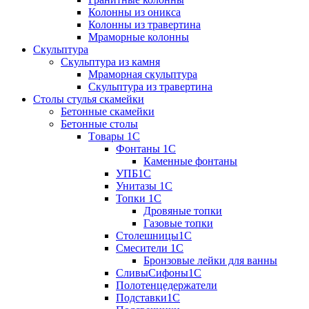
Колонны из оникса
Колонны из травертина
Мраморные колонны
Скульптура
Скульптура из камня
Мраморная скульптура
Скульптура из травертина
Столы стулья скамейки
Бетонные скамейки
Бетонные столы
Tовары 1C
Фонтаны 1C
Каменные фонтаны
УПБ1С
Унитазы 1С
Топки 1С
Дровяные топки
Газовые топки
Столешницы1С
Смесители 1С
Бронзовые лейки для ванны
СливыСифоны1С
Полотенцедержатели
Подставки1С