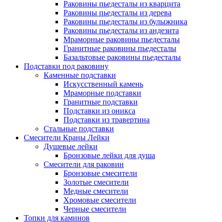
Раковины пьедесталы из кварцита
Раковины пьедесталы из дерева
Раковины пьедесталы из булыжника
Раковины пьедесталы из андезита
Мраморные раковины пьедесталы
Гранитные раковины пьедесталы
Базальтовые раковины пьедесталы
Подставки под раковину
Каменные подставки
Искусственный камень
Мраморные подставки
Гранитные подставки
Подставки из оникса
Подставки из травертина
Стальные подставки
Смесители Краны Лейки
Душевые лейки
Бронзовые лейки для душа
Смесители для раковин
Бронзовые смесители
Золотые смесители
Медные смесители
Хромовые смесители
Черные смесители
Топки для каминов