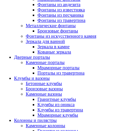
Фонтаны из андезита
Фонтаны из известняка
Фонтаны из песчаника
Фонтаны из травертина
Металлические фонтаны
Бронзовые фонтаны
Фонтаны из искусственного камня
Зеркала для ванной
Зеркала в камне
Кованые зеркала
Дверные порталы
Каменные порталы
Мраморные порталы
Порталы из травертина
Клумбы и вазоны
Бетонные клумбы
Бронзовые вазоны
Каменные вазоны
Гранитные клумбы
Клумбы из оникса
Клумбы из травертина
Мраморные клумбы
Колонны и пилястры
Каменные колонны
Гранитные колонны