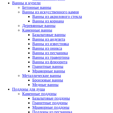
Ванны и купели
Бетонные ванны
Ванны из искусственного камня
Ванны из акрилового стекла
Ванны из кориана
Деревянные ванны
Каменные ванны
Базальтовые ванны
Ванны из андезита
Ванны из известняка
Ванны из оникса
Ванны из песчаника
Ванны из травертина
Ванны из флюорита
Гранитные ванны
Мраморные ванны
Металлические ванны
Бронзовые ванны
Медные ванны
Поддоны для душа
Каменные поддоны
Базальтовые поддоны
Гранитные поддоны
Мраморные поддоны
Поддоны из песчаника