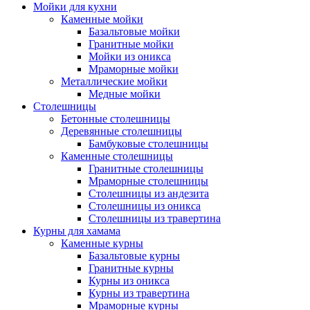
Мойки для кухни
Каменные мойки
Базальтовые мойки
Гранитные мойки
Мойки из оникса
Мраморные мойки
Металлические мойки
Медные мойки
Столешницы
Бетонные столешницы
Деревянные столешницы
Бамбуковые столешницы
Каменные столешницы
Гранитные столешницы
Мраморные столешницы
Столешницы из андезита
Столешницы из оникса
Столешницы из травертина
Курны для хамама
Каменные курны
Базальтовые курны
Гранитные курны
Курны из оникса
Курны из травертина
Мраморные курны