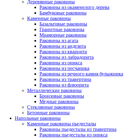
Деревянные раковины
Раковины из окаменелого дерева
Бамбуковые раковины
Каменные раковины
Базальтовые раковины
Гранитные раковины
Мраморные раковины
Раковины из агата
Раковины из андезита
Раковины из кварцита
Раковины из лабрадорита
Раковины из оникса
Раковины из песчаника
Раковины из речного камня булыжника
Раковины из травертина
Раковины из флюорита
Металлические раковины
Бронзовые раковины
Медные раковины
Стеклянные раковины
Бетонные раковины
Напольные раковины
Каменные раковины пьедесталы
Раковины пьедесталы из травертина
Раковины пьедесталы из оникса