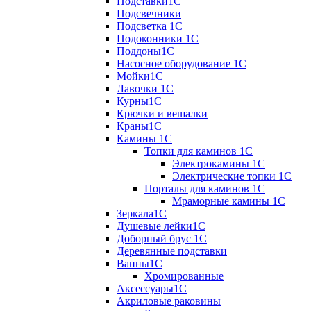
Подставки1С
Подсвечники
Подсветка 1С
Подоконники 1С
Поддоны1С
Насосное оборудование 1С
Мойки1С
Лавочки 1С
Курны1С
Крючки и вешалки
Краны1С
Камины 1C
Топки для каминов 1C
Электрокамины 1С
Электрические топки 1C
Порталы для каминов 1С
Мраморные камины 1C
Зеркала1С
Душевые лейки1С
Доборный брус 1С
Деревянные подставки
Ванны1С
Хромированные
Аксессуары1С
Акриловые раковины