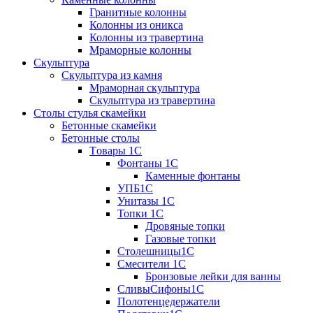
Гранитные колонны
Колонны из оникса
Колонны из травертина
Мраморные колонны
Скульптура
Скульптура из камня
Мраморная скульптура
Скульптура из травертина
Столы стулья скамейки
Бетонные скамейки
Бетонные столы
Tовары 1C
Фонтаны 1C
Каменные фонтаны
УПБ1С
Унитазы 1С
Топки 1С
Дровяные топки
Газовые топки
Столешницы1С
Смесители 1С
Бронзовые лейки для ванны
СливыСифоны1С
Полотенцедержатели