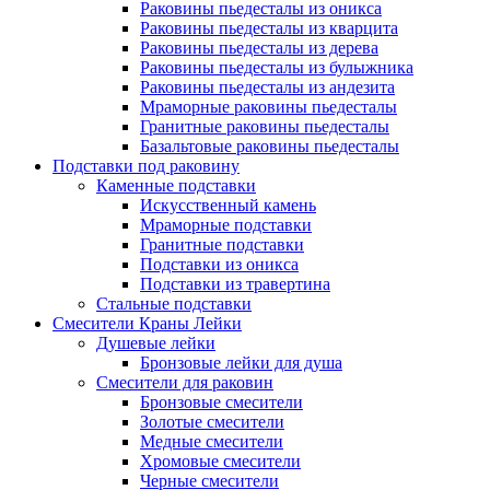
Раковины пьедесталы из оникса
Раковины пьедесталы из кварцита
Раковины пьедесталы из дерева
Раковины пьедесталы из булыжника
Раковины пьедесталы из андезита
Мраморные раковины пьедесталы
Гранитные раковины пьедесталы
Базальтовые раковины пьедесталы
Подставки под раковину
Каменные подставки
Искусственный камень
Мраморные подставки
Гранитные подставки
Подставки из оникса
Подставки из травертина
Стальные подставки
Смесители Краны Лейки
Душевые лейки
Бронзовые лейки для душа
Смесители для раковин
Бронзовые смесители
Золотые смесители
Медные смесители
Хромовые смесители
Черные смесители