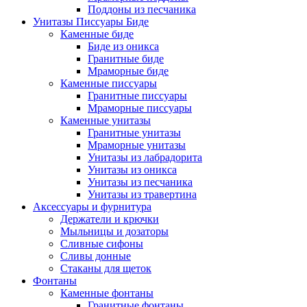
Поддоны из песчаника
Унитазы Писсуары Биде
Каменные биде
Биде из оникса
Гранитные биде
Мраморные биде
Каменные писсуары
Гранитные писсуары
Мраморные писсуары
Каменные унитазы
Гранитные унитазы
Мраморные унитазы
Унитазы из лабрадорита
Унитазы из оникса
Унитазы из песчаника
Унитазы из травертина
Аксессуары и фурнитура
Держатели и крючки
Мыльницы и дозаторы
Сливные сифоны
Сливы донные
Стаканы для щеток
Фонтаны
Каменные фонтаны
Гранитные фонтаны