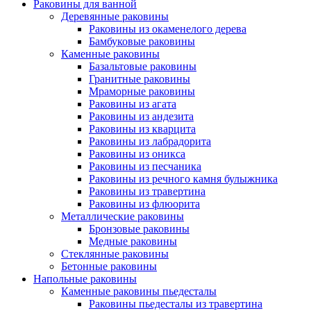
Раковины для ванной
Деревянные раковины
Раковины из окаменелого дерева
Бамбуковые раковины
Каменные раковины
Базальтовые раковины
Гранитные раковины
Мраморные раковины
Раковины из агата
Раковины из андезита
Раковины из кварцита
Раковины из лабрадорита
Раковины из оникса
Раковины из песчаника
Раковины из речного камня булыжника
Раковины из травертина
Раковины из флюорита
Металлические раковины
Бронзовые раковины
Медные раковины
Стеклянные раковины
Бетонные раковины
Напольные раковины
Каменные раковины пьедесталы
Раковины пьедесталы из травертина