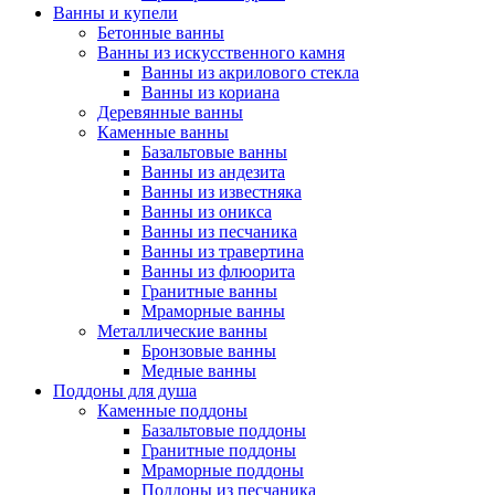
Ванны и купели
Бетонные ванны
Ванны из искусственного камня
Ванны из акрилового стекла
Ванны из кориана
Деревянные ванны
Каменные ванны
Базальтовые ванны
Ванны из андезита
Ванны из известняка
Ванны из оникса
Ванны из песчаника
Ванны из травертина
Ванны из флюорита
Гранитные ванны
Мраморные ванны
Металлические ванны
Бронзовые ванны
Медные ванны
Поддоны для душа
Каменные поддоны
Базальтовые поддоны
Гранитные поддоны
Мраморные поддоны
Поддоны из песчаника