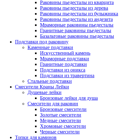
Раковины пьедесталы из кварцита
Раковины пьедесталы из дерева
Раковины пьедесталы из булыжника
Раковины пьедесталы из андезита
Мраморные раковины пьедесталы
Гранитные раковины пьедесталы
Базальтовые раковины пьедесталы
Подставки под раковину
Каменные подставки
Искусственный камень
Мраморные подставки
Гранитные подставки
Подставки из оникса
Подставки из травертина
Стальные подставки
Смесители Краны Лейки
Душевые лейки
Бронзовые лейки для душа
Смесители для раковин
Бронзовые смесители
Золотые смесители
Медные смесители
Хромовые смесители
Черные смесители
Топки для каминов