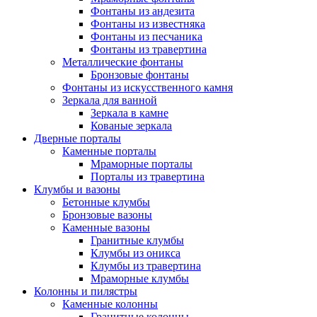
Фонтаны из андезита
Фонтаны из известняка
Фонтаны из песчаника
Фонтаны из травертина
Металлические фонтаны
Бронзовые фонтаны
Фонтаны из искусственного камня
Зеркала для ванной
Зеркала в камне
Кованые зеркала
Дверные порталы
Каменные порталы
Мраморные порталы
Порталы из травертина
Клумбы и вазоны
Бетонные клумбы
Бронзовые вазоны
Каменные вазоны
Гранитные клумбы
Клумбы из оникса
Клумбы из травертина
Мраморные клумбы
Колонны и пилястры
Каменные колонны
Гранитные колонны