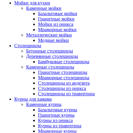
Мойки для кухни
Каменные мойки
Базальтовые мойки
Гранитные мойки
Мойки из оникса
Мраморные мойки
Металлические мойки
Медные мойки
Столешницы
Бетонные столешницы
Деревянные столешницы
Бамбуковые столешницы
Каменные столешницы
Гранитные столешницы
Мраморные столешницы
Столешницы из андезита
Столешницы из оникса
Столешницы из травертина
Курны для хамама
Каменные курны
Базальтовые курны
Гранитные курны
Курны из оникса
Курны из травертина
Мраморные курны