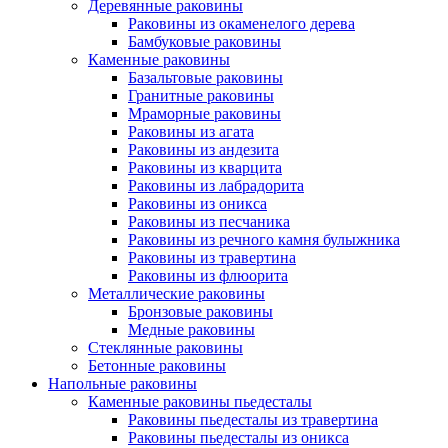
Деревянные раковины
Раковины из окаменелого дерева
Бамбуковые раковины
Каменные раковины
Базальтовые раковины
Гранитные раковины
Мраморные раковины
Раковины из агата
Раковины из андезита
Раковины из кварцита
Раковины из лабрадорита
Раковины из оникса
Раковины из песчаника
Раковины из речного камня булыжника
Раковины из травертина
Раковины из флюорита
Металлические раковины
Бронзовые раковины
Медные раковины
Стеклянные раковины
Бетонные раковины
Напольные раковины
Каменные раковины пьедесталы
Раковины пьедесталы из травертина
Раковины пьедесталы из оникса