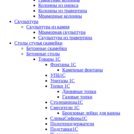
Колонны из оникса
Колонны из травертина
Мраморные колонны
Скульптура
Скульптура из камня
Мраморная скульптура
Скульптура из травертина
Столы стулья скамейки
Бетонные скамейки
Бетонные столы
Tовары 1C
Фонтаны 1C
Каменные фонтаны
УПБ1С
Унитазы 1С
Топки 1С
Дровяные топки
Газовые топки
Столешницы1С
Смесители 1С
Бронзовые лейки для ванны
СливыСифоны1С
Полотенцедержатели
Подставки1С