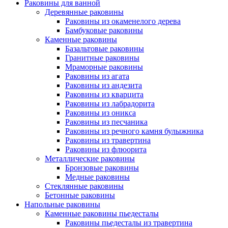
Раковины для ванной
Деревянные раковины
Раковины из окаменелого дерева
Бамбуковые раковины
Каменные раковины
Базальтовые раковины
Гранитные раковины
Мраморные раковины
Раковины из агата
Раковины из андезита
Раковины из кварцита
Раковины из лабрадорита
Раковины из оникса
Раковины из песчаника
Раковины из речного камня булыжника
Раковины из травертина
Раковины из флюорита
Металлические раковины
Бронзовые раковины
Медные раковины
Стеклянные раковины
Бетонные раковины
Напольные раковины
Каменные раковины пьедесталы
Раковины пьедесталы из травертина