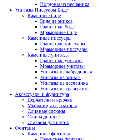
Поддоны из песчаника
Унитазы Писсуары Биде
Каменные биде
Биде из оникса
Гранитные биде
Мраморные биде
Каменные писсуары
Гранитные писсуары
Мраморные писсуары
Каменные унитазы
Гранитные унитазы
Мраморные унитазы
Унитазы из лабрадорита
Унитазы из оникса
Унитазы из песчаника
Унитазы из травертина
Аксессуары и фурнитура
Держатели и крючки
Мыльницы и дозаторы
Сливные сифоны
Сливы донные
Стаканы для щеток
Фонтаны
Каменные фонтаны
Гранитные фонтаны