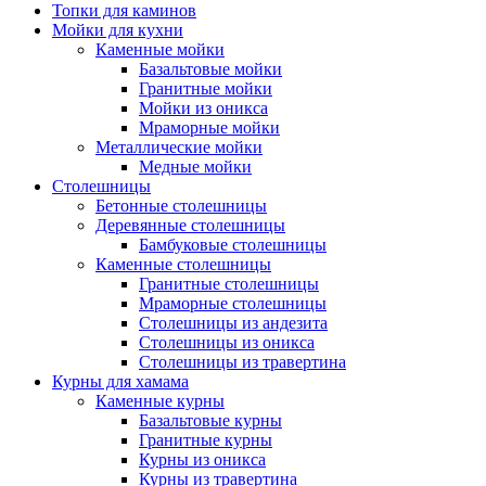
Топки для каминов
Мойки для кухни
Каменные мойки
Базальтовые мойки
Гранитные мойки
Мойки из оникса
Мраморные мойки
Металлические мойки
Медные мойки
Столешницы
Бетонные столешницы
Деревянные столешницы
Бамбуковые столешницы
Каменные столешницы
Гранитные столешницы
Мраморные столешницы
Столешницы из андезита
Столешницы из оникса
Столешницы из травертина
Курны для хамама
Каменные курны
Базальтовые курны
Гранитные курны
Курны из оникса
Курны из травертина