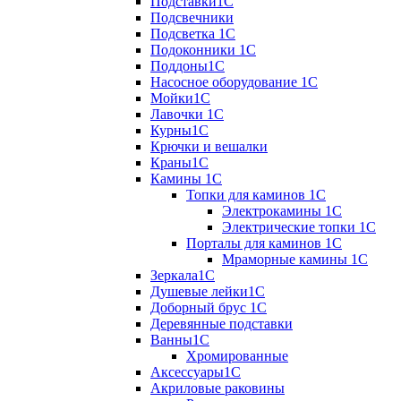
Подставки1С
Подсвечники
Подсветка 1С
Подоконники 1С
Поддоны1С
Насосное оборудование 1С
Мойки1С
Лавочки 1С
Курны1С
Крючки и вешалки
Краны1С
Камины 1C
Топки для каминов 1C
Электрокамины 1С
Электрические топки 1C
Порталы для каминов 1С
Мраморные камины 1C
Зеркала1С
Душевые лейки1С
Доборный брус 1С
Деревянные подставки
Ванны1С
Хромированные
Аксессуары1С
Акриловые раковины