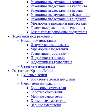
Раковины пьедесталы из оникса
Раковины пьедесталы из кварцита
Раковины пьедесталы из дерева
Раковины пьедесталы из булыжника
Раковины пьедесталы из андезита
Мраморные раковины пьедесталы
Гранитные раковины пьедесталы
Базальтовые раковины пьедесталы
Подставки под раковину
Каменные подставки
Искусственный камень
Мраморные подставки
Гранитные подставки
Подставки из оникса
Подставки из травертина
Стальные подставки
Смесители Краны Лейки
Душевые лейки
Бронзовые лейки для душа
Смесители для раковин
Бронзовые смесители
Золотые смесители
Медные смесители
Хромовые смесители
Черные смесители