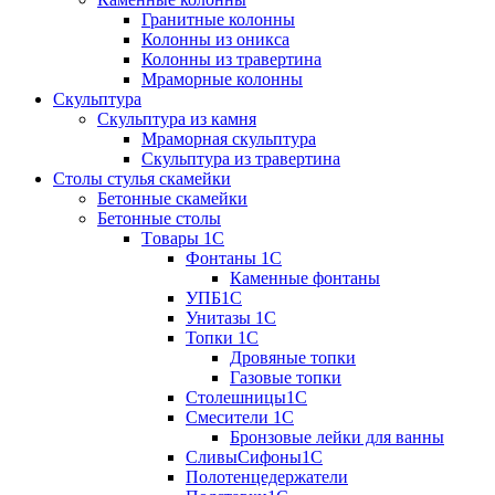
Гранитные колонны
Колонны из оникса
Колонны из травертина
Мраморные колонны
Скульптура
Скульптура из камня
Мраморная скульптура
Скульптура из травертина
Столы стулья скамейки
Бетонные скамейки
Бетонные столы
Tовары 1C
Фонтаны 1C
Каменные фонтаны
УПБ1С
Унитазы 1С
Топки 1С
Дровяные топки
Газовые топки
Столешницы1С
Смесители 1С
Бронзовые лейки для ванны
СливыСифоны1С
Полотенцедержатели