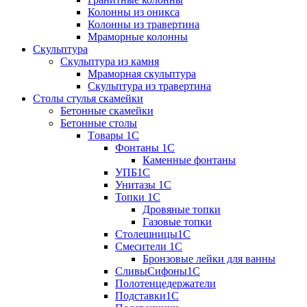
Колонны из оникса
Колонны из травертина
Мраморные колонны
Скульптура
Скульптура из камня
Мраморная скульптура
Скульптура из травертина
Столы стулья скамейки
Бетонные скамейки
Бетонные столы
Tовары 1C
Фонтаны 1C
Каменные фонтаны
УПБ1С
Унитазы 1С
Топки 1С
Дровяные топки
Газовые топки
Столешницы1С
Смесители 1С
Бронзовые лейки для ванны
СливыСифоны1С
Полотенцедержатели
Подставки1С