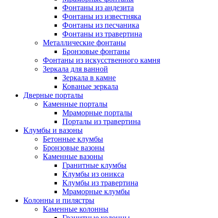
Фонтаны из андезита
Фонтаны из известняка
Фонтаны из песчаника
Фонтаны из травертина
Металлические фонтаны
Бронзовые фонтаны
Фонтаны из искусственного камня
Зеркала для ванной
Зеркала в камне
Кованые зеркала
Дверные порталы
Каменные порталы
Мраморные порталы
Порталы из травертина
Клумбы и вазоны
Бетонные клумбы
Бронзовые вазоны
Каменные вазоны
Гранитные клумбы
Клумбы из оникса
Клумбы из травертина
Мраморные клумбы
Колонны и пилястры
Каменные колонны
Гранитные колонны