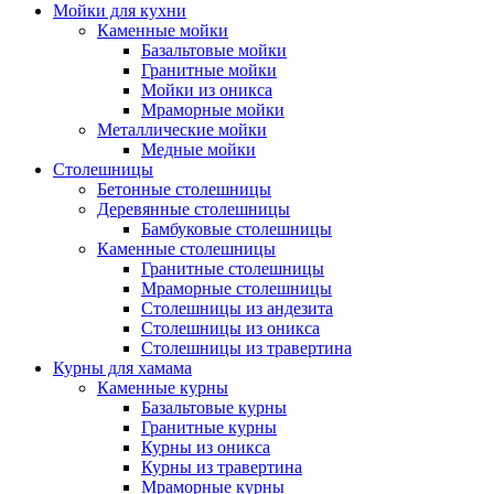
Мойки для кухни
Каменные мойки
Базальтовые мойки
Гранитные мойки
Мойки из оникса
Мраморные мойки
Металлические мойки
Медные мойки
Столешницы
Бетонные столешницы
Деревянные столешницы
Бамбуковые столешницы
Каменные столешницы
Гранитные столешницы
Мраморные столешницы
Столешницы из андезита
Столешницы из оникса
Столешницы из травертина
Курны для хамама
Каменные курны
Базальтовые курны
Гранитные курны
Курны из оникса
Курны из травертина
Мраморные курны