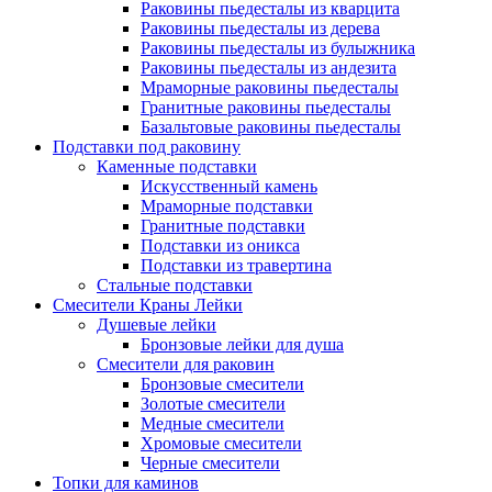
Раковины пьедесталы из кварцита
Раковины пьедесталы из дерева
Раковины пьедесталы из булыжника
Раковины пьедесталы из андезита
Мраморные раковины пьедесталы
Гранитные раковины пьедесталы
Базальтовые раковины пьедесталы
Подставки под раковину
Каменные подставки
Искусственный камень
Мраморные подставки
Гранитные подставки
Подставки из оникса
Подставки из травертина
Стальные подставки
Смесители Краны Лейки
Душевые лейки
Бронзовые лейки для душа
Смесители для раковин
Бронзовые смесители
Золотые смесители
Медные смесители
Хромовые смесители
Черные смесители
Топки для каминов