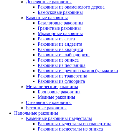
Деревянные раковины
Раковины из окаменелого дерева
Бамбуковые раковины
Каменные раковины
Базальтовые раковины
Гранитные раковины
Мраморные раковины
Раковины из агата
Раковины из андезита
Раковины из кварцита
Раковины из лабрадорита
Раковины из оникса
Раковины из песчаника
Раковины из речного камня булыжника
Раковины из травертина
Раковины из флюорита
Металлические раковины
Бронзовые раковины
Медные раковины
Стеклянные раковины
Бетонные раковины
Напольные раковины
Каменные раковины пьедесталы
Раковины пьедесталы из травертина
Раковины пьедесталы из оникса