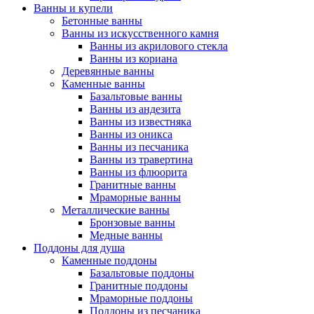
Ванны и купели
Бетонные ванны
Ванны из искусственного камня
Ванны из акрилового стекла
Ванны из кориана
Деревянные ванны
Каменные ванны
Базальтовые ванны
Ванны из андезита
Ванны из известняка
Ванны из оникса
Ванны из песчаника
Ванны из травертина
Ванны из флюорита
Гранитные ванны
Мраморные ванны
Металлические ванны
Бронзовые ванны
Медные ванны
Поддоны для душа
Каменные поддоны
Базальтовые поддоны
Гранитные поддоны
Мраморные поддоны
Поддоны из песчаника