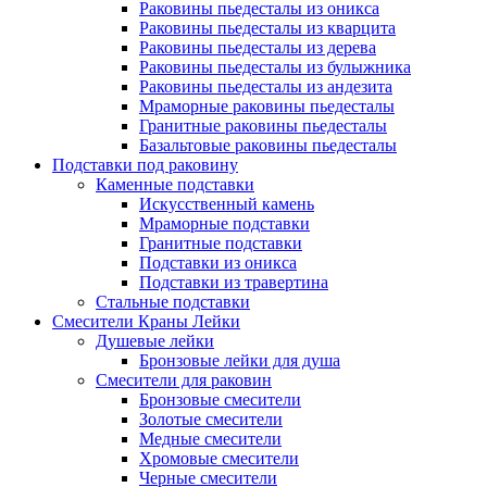
Раковины пьедесталы из оникса
Раковины пьедесталы из кварцита
Раковины пьедесталы из дерева
Раковины пьедесталы из булыжника
Раковины пьедесталы из андезита
Мраморные раковины пьедесталы
Гранитные раковины пьедесталы
Базальтовые раковины пьедесталы
Подставки под раковину
Каменные подставки
Искусственный камень
Мраморные подставки
Гранитные подставки
Подставки из оникса
Подставки из травертина
Стальные подставки
Смесители Краны Лейки
Душевые лейки
Бронзовые лейки для душа
Смесители для раковин
Бронзовые смесители
Золотые смесители
Медные смесители
Хромовые смесители
Черные смесители