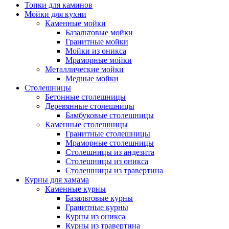
Топки для каминов
Мойки для кухни
Каменные мойки
Базальтовые мойки
Гранитные мойки
Мойки из оникса
Мраморные мойки
Металлические мойки
Медные мойки
Столешницы
Бетонные столешницы
Деревянные столешницы
Бамбуковые столешницы
Каменные столешницы
Гранитные столешницы
Мраморные столешницы
Столешницы из андезита
Столешницы из оникса
Столешницы из травертина
Курны для хамама
Каменные курны
Базальтовые курны
Гранитные курны
Курны из оникса
Курны из травертина