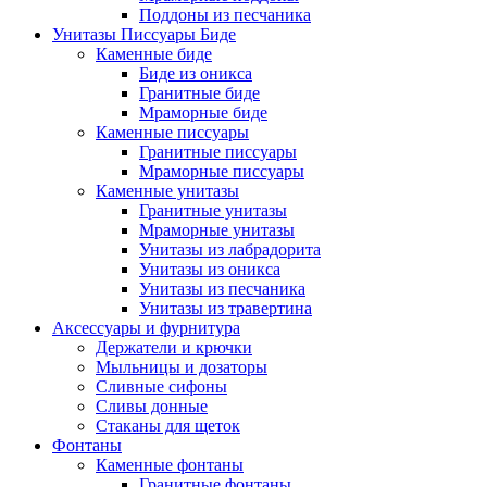
Поддоны из песчаника
Унитазы Писсуары Биде
Каменные биде
Биде из оникса
Гранитные биде
Мраморные биде
Каменные писсуары
Гранитные писсуары
Мраморные писсуары
Каменные унитазы
Гранитные унитазы
Мраморные унитазы
Унитазы из лабрадорита
Унитазы из оникса
Унитазы из песчаника
Унитазы из травертина
Аксессуары и фурнитура
Держатели и крючки
Мыльницы и дозаторы
Сливные сифоны
Сливы донные
Стаканы для щеток
Фонтаны
Каменные фонтаны
Гранитные фонтаны