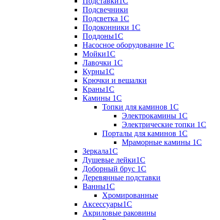
Подставки1С
Подсвечники
Подсветка 1С
Подоконники 1С
Поддоны1С
Насосное оборудование 1С
Мойки1С
Лавочки 1С
Курны1С
Крючки и вешалки
Краны1С
Камины 1C
Топки для каминов 1C
Электрокамины 1С
Электрические топки 1C
Порталы для каминов 1С
Мраморные камины 1C
Зеркала1С
Душевые лейки1С
Доборный брус 1С
Деревянные подставки
Ванны1С
Хромированные
Аксессуары1С
Акриловые раковины