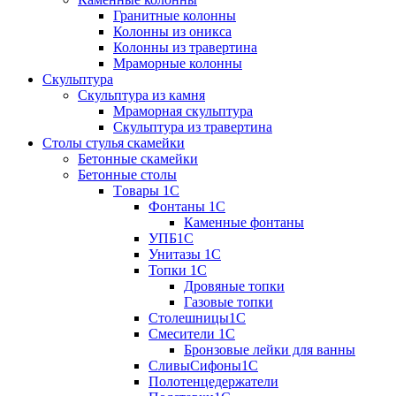
Гранитные колонны
Колонны из оникса
Колонны из травертина
Мраморные колонны
Скульптура
Скульптура из камня
Мраморная скульптура
Скульптура из травертина
Столы стулья скамейки
Бетонные скамейки
Бетонные столы
Tовары 1C
Фонтаны 1C
Каменные фонтаны
УПБ1С
Унитазы 1С
Топки 1С
Дровяные топки
Газовые топки
Столешницы1С
Смесители 1С
Бронзовые лейки для ванны
СливыСифоны1С
Полотенцедержатели