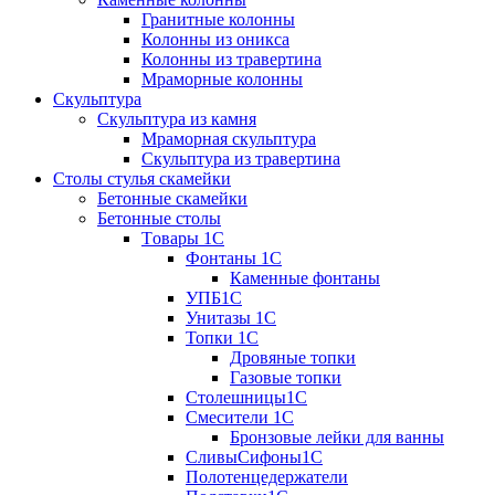
Гранитные колонны
Колонны из оникса
Колонны из травертина
Мраморные колонны
Скульптура
Скульптура из камня
Мраморная скульптура
Скульптура из травертина
Столы стулья скамейки
Бетонные скамейки
Бетонные столы
Tовары 1C
Фонтаны 1C
Каменные фонтаны
УПБ1С
Унитазы 1С
Топки 1С
Дровяные топки
Газовые топки
Столешницы1С
Смесители 1С
Бронзовые лейки для ванны
СливыСифоны1С
Полотенцедержатели