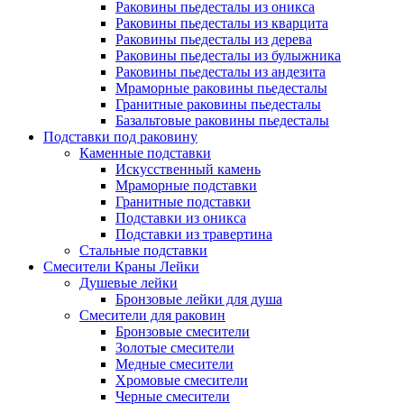
Раковины пьедесталы из оникса
Раковины пьедесталы из кварцита
Раковины пьедесталы из дерева
Раковины пьедесталы из булыжника
Раковины пьедесталы из андезита
Мраморные раковины пьедесталы
Гранитные раковины пьедесталы
Базальтовые раковины пьедесталы
Подставки под раковину
Каменные подставки
Искусственный камень
Мраморные подставки
Гранитные подставки
Подставки из оникса
Подставки из травертина
Стальные подставки
Смесители Краны Лейки
Душевые лейки
Бронзовые лейки для душа
Смесители для раковин
Бронзовые смесители
Золотые смесители
Медные смесители
Хромовые смесители
Черные смесители