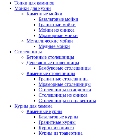
Топки для каминов
Мойки для кухни
Каменные мойки
Базальтовые мойки
Гранитные мойки
Мойки из оникса
Мраморные мойки
Металлические мойки
Медные мойки
Столешницы
Бетонные столешницы
Деревянные столешницы
Бамбуковые столешницы
Каменные столешницы
Гранитные столешницы
Мраморные столешницы
Столешницы из андезита
Столешницы из оникса
Столешницы из травертина
Курны для хамама
Каменные курны
Базальтовые курны
Гранитные курны
Курны из оникса
Курны из травертина