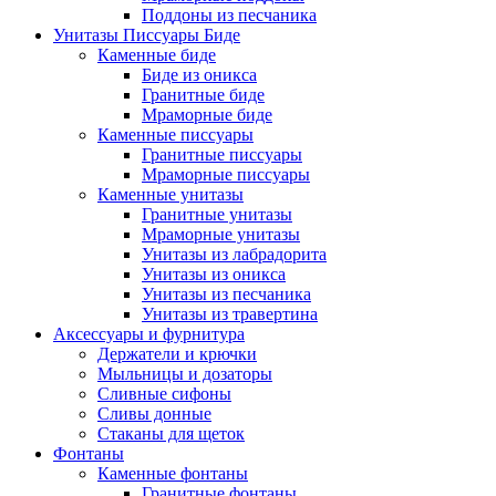
Поддоны из песчаника
Унитазы Писсуары Биде
Каменные биде
Биде из оникса
Гранитные биде
Мраморные биде
Каменные писсуары
Гранитные писсуары
Мраморные писсуары
Каменные унитазы
Гранитные унитазы
Мраморные унитазы
Унитазы из лабрадорита
Унитазы из оникса
Унитазы из песчаника
Унитазы из травертина
Аксессуары и фурнитура
Держатели и крючки
Мыльницы и дозаторы
Сливные сифоны
Сливы донные
Стаканы для щеток
Фонтаны
Каменные фонтаны
Гранитные фонтаны