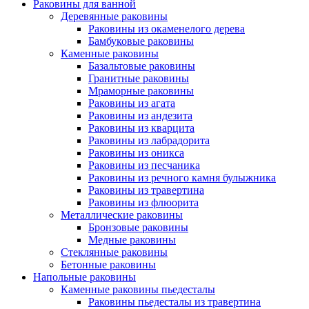
Раковины для ванной
Деревянные раковины
Раковины из окаменелого дерева
Бамбуковые раковины
Каменные раковины
Базальтовые раковины
Гранитные раковины
Мраморные раковины
Раковины из агата
Раковины из андезита
Раковины из кварцита
Раковины из лабрадорита
Раковины из оникса
Раковины из песчаника
Раковины из речного камня булыжника
Раковины из травертина
Раковины из флюорита
Металлические раковины
Бронзовые раковины
Медные раковины
Стеклянные раковины
Бетонные раковины
Напольные раковины
Каменные раковины пьедесталы
Раковины пьедесталы из травертина