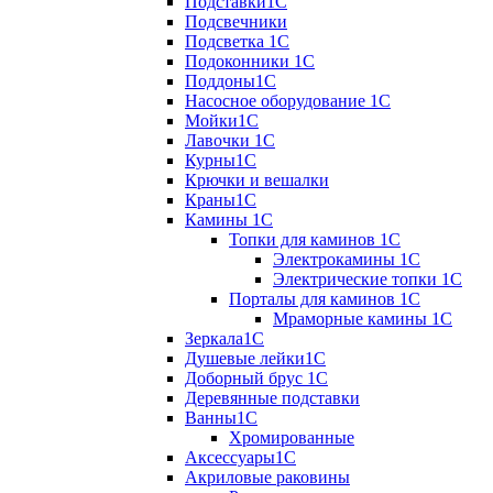
Подставки1С
Подсвечники
Подсветка 1С
Подоконники 1С
Поддоны1С
Насосное оборудование 1С
Мойки1С
Лавочки 1С
Курны1С
Крючки и вешалки
Краны1С
Камины 1C
Топки для каминов 1C
Электрокамины 1С
Электрические топки 1C
Порталы для каминов 1С
Мраморные камины 1C
Зеркала1С
Душевые лейки1С
Доборный брус 1С
Деревянные подставки
Ванны1С
Хромированные
Аксессуары1С
Акриловые раковины