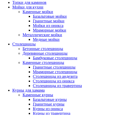
Топки для каминов
Мойки для кухни
Каменные мойки
Базальтовые мойки
Гранитные мойки
Мойки из оникса
Мраморные мойки
Металлические мойки
Медные мойки
Столешницы
Бетонные столешницы
Деревянные столешницы
Бамбуковые столешницы
Каменные столешницы
Гранитные столешницы
Мраморные столешницы
Столешницы из андезита
Столешницы из оникса
Столешницы из травертина
Курны для хамама
Каменные курны
Базальтовые курны
Гранитные курны
Курны из оникса
Курны из травертина