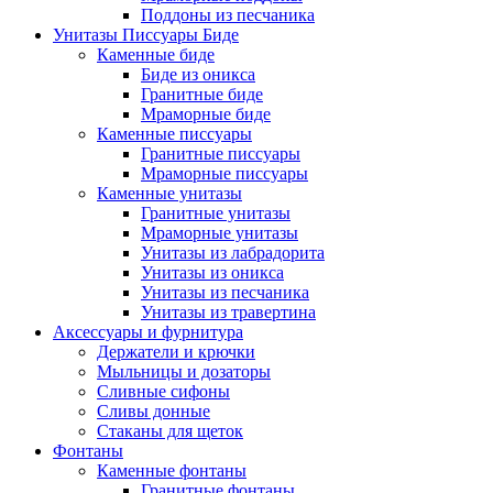
Поддоны из песчаника
Унитазы Писсуары Биде
Каменные биде
Биде из оникса
Гранитные биде
Мраморные биде
Каменные писсуары
Гранитные писсуары
Мраморные писсуары
Каменные унитазы
Гранитные унитазы
Мраморные унитазы
Унитазы из лабрадорита
Унитазы из оникса
Унитазы из песчаника
Унитазы из травертина
Аксессуары и фурнитура
Держатели и крючки
Мыльницы и дозаторы
Сливные сифоны
Сливы донные
Стаканы для щеток
Фонтаны
Каменные фонтаны
Гранитные фонтаны