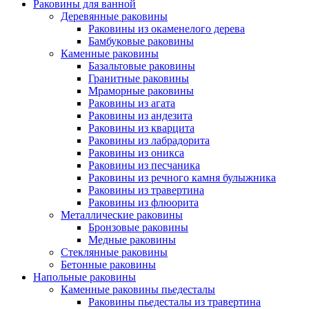
Раковины для ванной
Деревянные раковины
Раковины из окаменелого дерева
Бамбуковые раковины
Каменные раковины
Базальтовые раковины
Гранитные раковины
Мраморные раковины
Раковины из агата
Раковины из андезита
Раковины из кварцита
Раковины из лабрадорита
Раковины из оникса
Раковины из песчаника
Раковины из речного камня булыжника
Раковины из травертина
Раковины из флюорита
Металлические раковины
Бронзовые раковины
Медные раковины
Стеклянные раковины
Бетонные раковины
Напольные раковины
Каменные раковины пьедесталы
Раковины пьедесталы из травертина