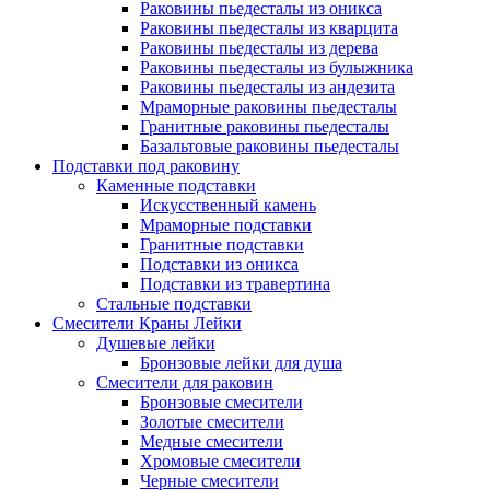
Раковины пьедесталы из оникса
Раковины пьедесталы из кварцита
Раковины пьедесталы из дерева
Раковины пьедесталы из булыжника
Раковины пьедесталы из андезита
Мраморные раковины пьедесталы
Гранитные раковины пьедесталы
Базальтовые раковины пьедесталы
Подставки под раковину
Каменные подставки
Искусственный камень
Мраморные подставки
Гранитные подставки
Подставки из оникса
Подставки из травертина
Стальные подставки
Смесители Краны Лейки
Душевые лейки
Бронзовые лейки для душа
Смесители для раковин
Бронзовые смесители
Золотые смесители
Медные смесители
Хромовые смесители
Черные смесители