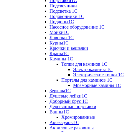
Подставки1С
Подсвечники
Подсветка 1С
Подоконники 1С
Поддоны1С
Насосное оборудование 1С
Мойки1С
Лавочки 1С
Курны1С
Крючки и вешалки
Краны1С
Камины 1C
Топки для каминов 1C
Электрокамины 1С
Электрические топки 1C
Порталы для каминов 1С
Мраморные камины 1C
Зеркала1С
Душевые лейки1С
Доборный брус 1С
Деревянные подставки
Ванны1С
Хромированные
Аксессуары1С
Акриловые раковины