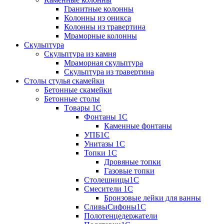
Гранитные колонны
Колонны из оникса
Колонны из травертина
Мраморные колонны
Скульптура
Скульптура из камня
Мраморная скульптура
Скульптура из травертина
Столы стулья скамейки
Бетонные скамейки
Бетонные столы
Tовары 1C
Фонтаны 1C
Каменные фонтаны
УПБ1С
Унитазы 1С
Топки 1С
Дровяные топки
Газовые топки
Столешницы1С
Смесители 1С
Бронзовые лейки для ванны
СливыСифоны1С
Полотенцедержатели