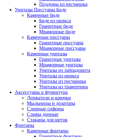
Поддоны из песчаника
Унитазы Писсуары Биде
Каменные биде
Биде из оникса
Гранитные биде
Мраморные биде
Каменные писсуары
Гранитные писсуары
Мраморные писсуары
Каменные унитазы
Гранитные унитазы
Мраморные унитазы
Унитазы из лабрадорита
Унитазы из оникса
Унитазы из песчаника
Унитазы из травертина
Аксессуары и фурнитура
Держатели и крючки
Мыльницы и дозаторы
Сливные сифоны
Сливы донные
Стаканы для щеток
Фонтаны
Каменные фонтаны
Гранитные фонтаны