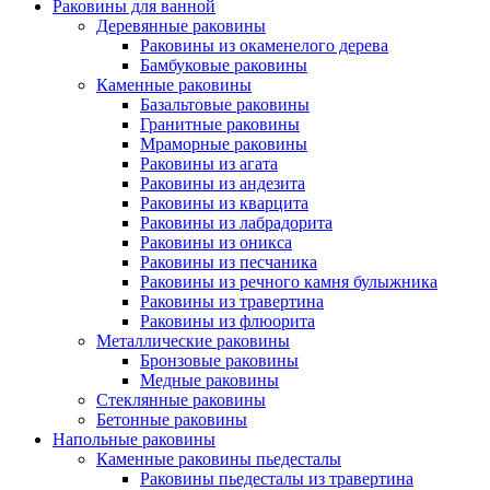
Раковины для ванной
Деревянные раковины
Раковины из окаменелого дерева
Бамбуковые раковины
Каменные раковины
Базальтовые раковины
Гранитные раковины
Мраморные раковины
Раковины из агата
Раковины из андезита
Раковины из кварцита
Раковины из лабрадорита
Раковины из оникса
Раковины из песчаника
Раковины из речного камня булыжника
Раковины из травертина
Раковины из флюорита
Металлические раковины
Бронзовые раковины
Медные раковины
Стеклянные раковины
Бетонные раковины
Напольные раковины
Каменные раковины пьедесталы
Раковины пьедесталы из травертина