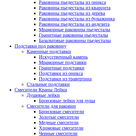
Раковины пьедесталы из оникса
Раковины пьедесталы из кварцита
Раковины пьедесталы из дерева
Раковины пьедесталы из булыжника
Раковины пьедесталы из андезита
Мраморные раковины пьедесталы
Гранитные раковины пьедесталы
Базальтовые раковины пьедесталы
Подставки под раковину
Каменные подставки
Искусственный камень
Мраморные подставки
Гранитные подставки
Подставки из оникса
Подставки из травертина
Стальные подставки
Смесители Краны Лейки
Душевые лейки
Бронзовые лейки для душа
Смесители для раковин
Бронзовые смесители
Золотые смесители
Медные смесители
Хромовые смесители
Черные смесители