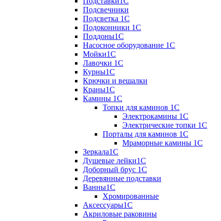
Подставки1С
Подсвечники
Подсветка 1С
Подоконники 1С
Поддоны1С
Насосное оборудование 1С
Мойки1С
Лавочки 1С
Курны1С
Крючки и вешалки
Краны1С
Камины 1C
Топки для каминов 1C
Электрокамины 1С
Электрические топки 1C
Порталы для каминов 1С
Мраморные камины 1C
Зеркала1С
Душевые лейки1С
Доборный брус 1С
Деревянные подставки
Ванны1С
Хромированные
Аксессуары1С
Акриловые раковины