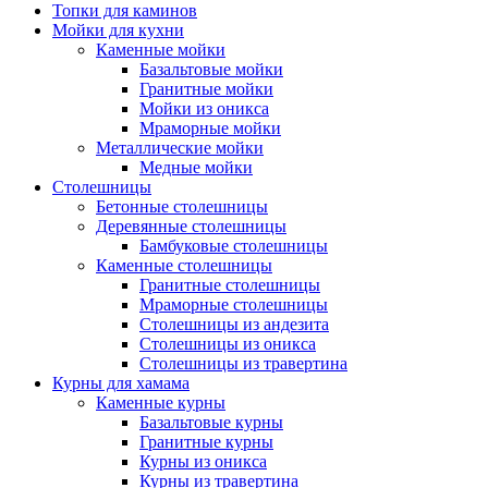
Топки для каминов
Мойки для кухни
Каменные мойки
Базальтовые мойки
Гранитные мойки
Мойки из оникса
Мраморные мойки
Металлические мойки
Медные мойки
Столешницы
Бетонные столешницы
Деревянные столешницы
Бамбуковые столешницы
Каменные столешницы
Гранитные столешницы
Мраморные столешницы
Столешницы из андезита
Столешницы из оникса
Столешницы из травертина
Курны для хамама
Каменные курны
Базальтовые курны
Гранитные курны
Курны из оникса
Курны из травертина