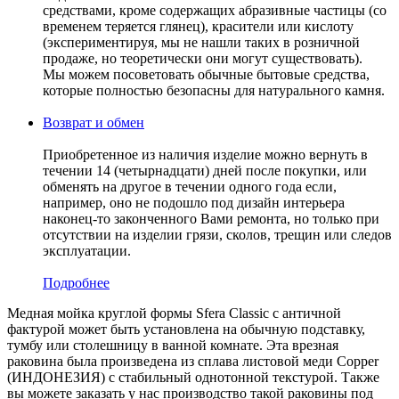
средствами, кроме содержащих абразивные частицы (со
временем теряется глянец), красители или кислоту
(экспериментируя, мы не нашли таких в розничной
продаже, но теоретически они могут существовать).
Мы можем посоветовать обычные бытовые средства,
которые полностью безопасны для натурального камня.
Возврат и обмен
Приобретенное из наличия изделие можно вернуть в
течении 14 (четырнадцати) дней после покупки, или
обменять на другое в течении одного года если,
например, оно не подошло под дизайн интерьера
наконец-то законченного Вами ремонта, но только при
отсутствии на изделии грязи, сколов, трещин или следов
эксплуатации.
Подробнее
Медная мойка круглой формы Sfera Classic с античной
фактурой может быть установлена на обычную подставку,
тумбу или столешницу в ванной комнате. Эта врезная
раковина была произведена из сплава листовой меди Copper
(ИНДОНЕЗИЯ) c стабильный однотонной текстурой. Также
вы можете заказать у нас производство такой раковины под