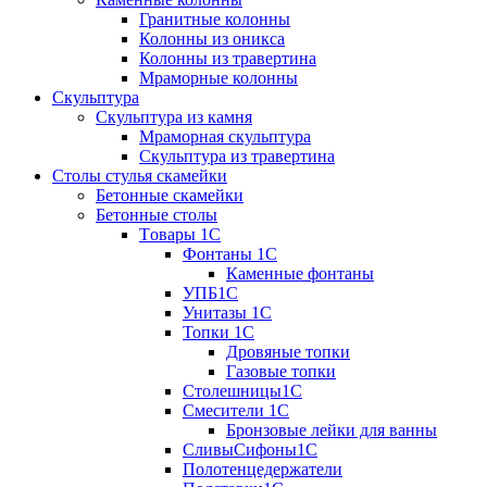
Гранитные колонны
Колонны из оникса
Колонны из травертина
Мраморные колонны
Скульптура
Скульптура из камня
Мраморная скульптура
Скульптура из травертина
Столы стулья скамейки
Бетонные скамейки
Бетонные столы
Tовары 1C
Фонтаны 1C
Каменные фонтаны
УПБ1С
Унитазы 1С
Топки 1С
Дровяные топки
Газовые топки
Столешницы1С
Смесители 1С
Бронзовые лейки для ванны
СливыСифоны1С
Полотенцедержатели