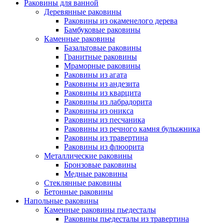
Раковины для ванной
Деревянные раковины
Раковины из окаменелого дерева
Бамбуковые раковины
Каменные раковины
Базальтовые раковины
Гранитные раковины
Мраморные раковины
Раковины из агата
Раковины из андезита
Раковины из кварцита
Раковины из лабрадорита
Раковины из оникса
Раковины из песчаника
Раковины из речного камня булыжника
Раковины из травертина
Раковины из флюорита
Металлические раковины
Бронзовые раковины
Медные раковины
Стеклянные раковины
Бетонные раковины
Напольные раковины
Каменные раковины пьедесталы
Раковины пьедесталы из травертина