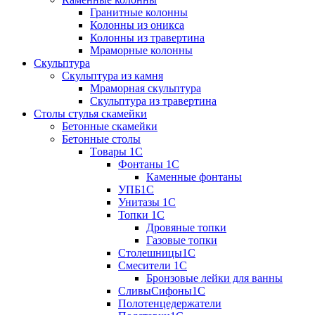
Гранитные колонны
Колонны из оникса
Колонны из травертина
Мраморные колонны
Скульптура
Скульптура из камня
Мраморная скульптура
Скульптура из травертина
Столы стулья скамейки
Бетонные скамейки
Бетонные столы
Tовары 1C
Фонтаны 1C
Каменные фонтаны
УПБ1С
Унитазы 1С
Топки 1С
Дровяные топки
Газовые топки
Столешницы1С
Смесители 1С
Бронзовые лейки для ванны
СливыСифоны1С
Полотенцедержатели