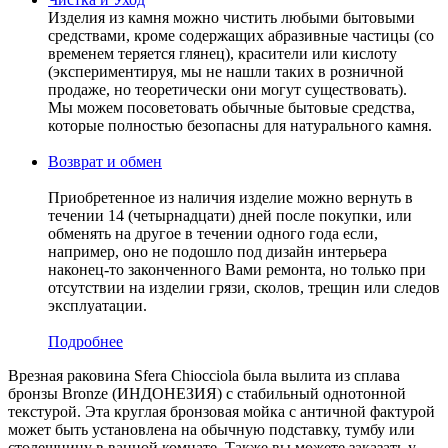
Изделия из камня можно чистить любыми бытовыми
средствами, кроме содержащих абразивные частицы (со
временем теряется глянец), красители или кислоту
(экспериментируя, мы не нашли таких в розничной
продаже, но теоретически они могут существовать).
Мы можем посоветовать обычные бытовые средства,
которые полностью безопасны для натурального камня.
Возврат и обмен
Приобретенное из наличия изделие можно вернуть в
течении 14 (четырнадцати) дней после покупки, или
обменять на другое в течении одного года если,
например, оно не подошло под дизайн интерьера
наконец-то законченного Вами ремонта, но только при
отсутствии на изделии грязи, сколов, трещин или следов
эксплуатации.
Подробнее
Врезная раковина Sfera Сhiocciola была вылита из сплава
бронзы Bronze (ИНДОНЕЗИЯ) c стабильный однотонной
текстурой. Эта круглая бронзовая мойка с античной фактурой
может быть установлена на обычную подставку, тумбу или
столешницу в ванной комнате. Также вы можете заказать у