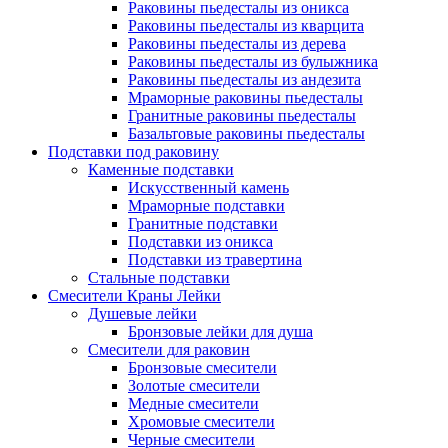
Раковины пьедесталы из оникса
Раковины пьедесталы из кварцита
Раковины пьедесталы из дерева
Раковины пьедесталы из булыжника
Раковины пьедесталы из андезита
Мраморные раковины пьедесталы
Гранитные раковины пьедесталы
Базальтовые раковины пьедесталы
Подставки под раковину
Каменные подставки
Искусственный камень
Мраморные подставки
Гранитные подставки
Подставки из оникса
Подставки из травертина
Стальные подставки
Смесители Краны Лейки
Душевые лейки
Бронзовые лейки для душа
Смесители для раковин
Бронзовые смесители
Золотые смесители
Медные смесители
Хромовые смесители
Черные смесители