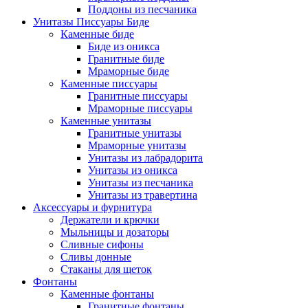
Поддоны из песчаника
Унитазы Писсуары Биде
Каменные биде
Биде из оникса
Гранитные биде
Мраморные биде
Каменные писсуары
Гранитные писсуары
Мраморные писсуары
Каменные унитазы
Гранитные унитазы
Мраморные унитазы
Унитазы из лабрадорита
Унитазы из оникса
Унитазы из песчаника
Унитазы из травертина
Аксессуары и фурнитура
Держатели и крючки
Мыльницы и дозаторы
Сливные сифоны
Сливы донные
Стаканы для щеток
Фонтаны
Каменные фонтаны
Гранитные фонтаны