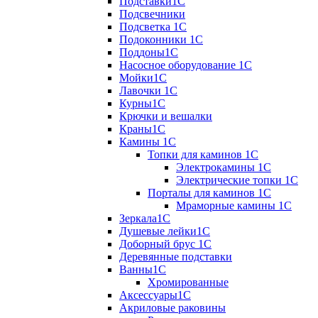
Подставки1С
Подсвечники
Подсветка 1С
Подоконники 1С
Поддоны1С
Насосное оборудование 1С
Мойки1С
Лавочки 1С
Курны1С
Крючки и вешалки
Краны1С
Камины 1C
Топки для каминов 1C
Электрокамины 1С
Электрические топки 1C
Порталы для каминов 1С
Мраморные камины 1C
Зеркала1С
Душевые лейки1С
Доборный брус 1С
Деревянные подставки
Ванны1С
Хромированные
Аксессуары1С
Акриловые раковины