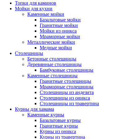
Топки для каминов
Мойки для кухни
Каменные мойки
Базальтовые мойки
Гранитные мойки
Мойки из оникса
Мраморные мойки
Металлические мойки
Медные мойки
Столешницы
Бетонные столешницы
Деревянные столешницы
Бамбуковые столешницы
Каменные столешницы
Гранитные столешницы
Мраморные столешницы
Столешницы из андезита
Столешницы из оникса
Столешницы из травертина
Курны для хамама
Каменные курны
Базальтовые курны
Гранитные курны
Курны из оникса
Курны из травертина