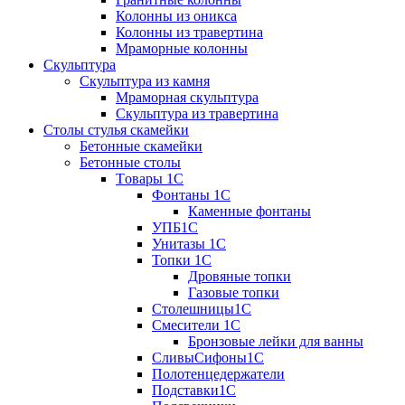
Колонны из оникса
Колонны из травертина
Мраморные колонны
Скульптура
Скульптура из камня
Мраморная скульптура
Скульптура из травертина
Столы стулья скамейки
Бетонные скамейки
Бетонные столы
Tовары 1C
Фонтаны 1C
Каменные фонтаны
УПБ1С
Унитазы 1С
Топки 1С
Дровяные топки
Газовые топки
Столешницы1С
Смесители 1С
Бронзовые лейки для ванны
СливыСифоны1С
Полотенцедержатели
Подставки1С