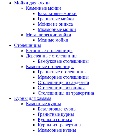
Мойки для кухни
Каменные мойки
Базальтовые мойки
Гранитные мойки
Мойки из оникса
Мраморные мойки
Металлические мойки
Медные мойки
Столешницы
Бетонные столешницы
Деревянные столешницы
Бамбуковые столешницы
Каменные столешницы
Гранитные столешницы
Мраморные столешницы
Столешницы из андезита
Столешницы из оникса
Столешницы из травертина
Курны для хамама
Каменные курны
Базальтовые курны
Гранитные курны
Курны из оникса
Курны из травертина
Мраморные курны