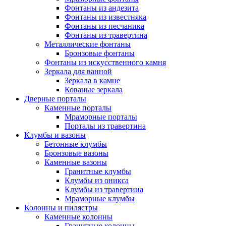
Фонтаны из андезита
Фонтаны из известняка
Фонтаны из песчаника
Фонтаны из травертина
Металлические фонтаны
Бронзовые фонтаны
Фонтаны из искусственного камня
Зеркала для ванной
Зеркала в камне
Кованые зеркала
Дверные порталы
Каменные порталы
Мраморные порталы
Порталы из травертина
Клумбы и вазоны
Бетонные клумбы
Бронзовые вазоны
Каменные вазоны
Гранитные клумбы
Клумбы из оникса
Клумбы из травертина
Мраморные клумбы
Колонны и пилястры
Каменные колонны
Гранитные колонны