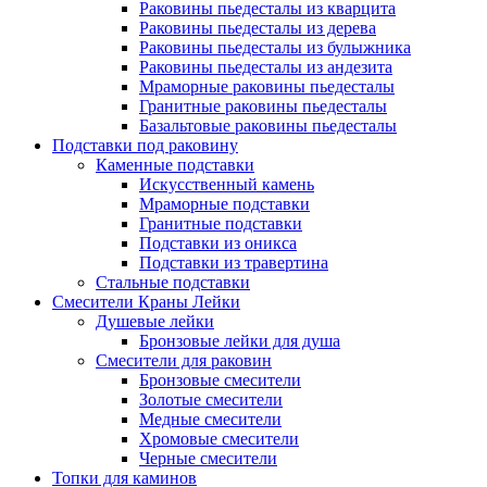
Раковины пьедесталы из кварцита
Раковины пьедесталы из дерева
Раковины пьедесталы из булыжника
Раковины пьедесталы из андезита
Мраморные раковины пьедесталы
Гранитные раковины пьедесталы
Базальтовые раковины пьедесталы
Подставки под раковину
Каменные подставки
Искусственный камень
Мраморные подставки
Гранитные подставки
Подставки из оникса
Подставки из травертина
Стальные подставки
Смесители Краны Лейки
Душевые лейки
Бронзовые лейки для душа
Смесители для раковин
Бронзовые смесители
Золотые смесители
Медные смесители
Хромовые смесители
Черные смесители
Топки для каминов