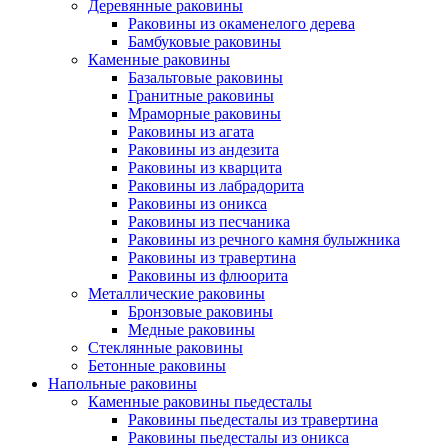
Деревянные раковины
Раковины из окаменелого дерева
Бамбуковые раковины
Каменные раковины
Базальтовые раковины
Гранитные раковины
Мраморные раковины
Раковины из агата
Раковины из андезита
Раковины из кварцита
Раковины из лабрадорита
Раковины из оникса
Раковины из песчаника
Раковины из речного камня булыжника
Раковины из травертина
Раковины из флюорита
Металлические раковины
Бронзовые раковины
Медные раковины
Стеклянные раковины
Бетонные раковины
Напольные раковины
Каменные раковины пьедесталы
Раковины пьедесталы из травертина
Раковины пьедесталы из оникса