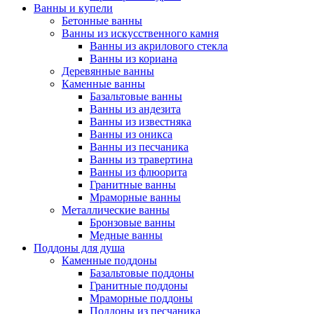
Ванны и купели
Бетонные ванны
Ванны из искусственного камня
Ванны из акрилового стекла
Ванны из кориана
Деревянные ванны
Каменные ванны
Базальтовые ванны
Ванны из андезита
Ванны из известняка
Ванны из оникса
Ванны из песчаника
Ванны из травертина
Ванны из флюорита
Гранитные ванны
Мраморные ванны
Металлические ванны
Бронзовые ванны
Медные ванны
Поддоны для душа
Каменные поддоны
Базальтовые поддоны
Гранитные поддоны
Мраморные поддоны
Поддоны из песчаника