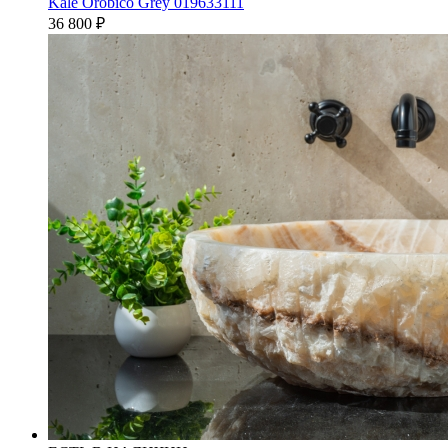
Kale Orobico Grey 019633111
36 800
₽