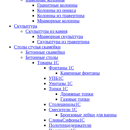
Гранитные колонны
Колонны из оникса
Колонны из травертина
Мраморные колонны
Скульптура
Скульптура из камня
Мраморная скульптура
Скульптура из травертина
Столы стулья скамейки
Бетонные скамейки
Бетонные столы
Tовары 1C
Фонтаны 1C
Каменные фонтаны
УПБ1С
Унитазы 1С
Топки 1С
Дровяные топки
Газовые топки
Столешницы1С
Смесители 1С
Бронзовые лейки для ванны
СливыСифоны1С
Полотенцедержатели