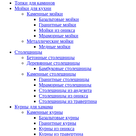
Топки для каминов
Мойки для кухни
Каменные мойки
Базальтовые мойки
Гранитные мойки
Мойки из оникса
Мраморные мойки
Металлические мойки
Медные мойки
Столешницы
Бетонные столешницы
Деревянные столешницы
Бамбуковые столешницы
Каменные столешницы
Гранитные столешницы
Мраморные столешницы
Столешницы из андезита
Столешницы из оникса
Столешницы из травертина
Курны для хамама
Каменные курны
Базальтовые курны
Гранитные курны
Курны из оникса
Курны из травертина