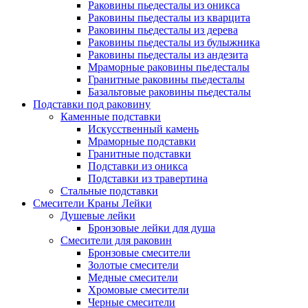
Раковины пьедесталы из оникса
Раковины пьедесталы из кварцита
Раковины пьедесталы из дерева
Раковины пьедесталы из булыжника
Раковины пьедесталы из андезита
Мраморные раковины пьедесталы
Гранитные раковины пьедесталы
Базальтовые раковины пьедесталы
Подставки под раковину
Каменные подставки
Искусственный камень
Мраморные подставки
Гранитные подставки
Подставки из оникса
Подставки из травертина
Стальные подставки
Смесители Краны Лейки
Душевые лейки
Бронзовые лейки для душа
Смесители для раковин
Бронзовые смесители
Золотые смесители
Медные смесители
Хромовые смесители
Черные смесители