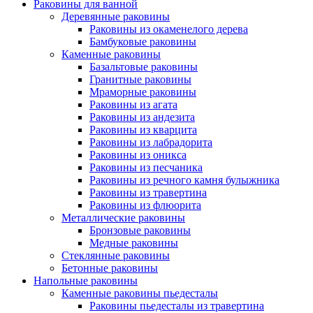
Раковины для ванной
Деревянные раковины
Раковины из окаменелого дерева
Бамбуковые раковины
Каменные раковины
Базальтовые раковины
Гранитные раковины
Мраморные раковины
Раковины из агата
Раковины из андезита
Раковины из кварцита
Раковины из лабрадорита
Раковины из оникса
Раковины из песчаника
Раковины из речного камня булыжника
Раковины из травертина
Раковины из флюорита
Металлические раковины
Бронзовые раковины
Медные раковины
Стеклянные раковины
Бетонные раковины
Напольные раковины
Каменные раковины пьедесталы
Раковины пьедесталы из травертина