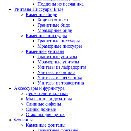
Поддоны из песчаника
Унитазы Писсуары Биде
Каменные биде
Биде из оникса
Гранитные биде
Мраморные биде
Каменные писсуары
Гранитные писсуары
Мраморные писсуары
Каменные унитазы
Гранитные унитазы
Мраморные унитазы
Унитазы из лабрадорита
Унитазы из оникса
Унитазы из песчаника
Унитазы из травертина
Аксессуары и фурнитура
Держатели и крючки
Мыльницы и дозаторы
Сливные сифоны
Сливы донные
Стаканы для щеток
Фонтаны
Каменные фонтаны
Гранитные фонтаны