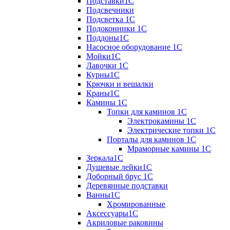
Подставки1С
Подсвечники
Подсветка 1С
Подоконники 1С
Поддоны1С
Насосное оборудование 1С
Мойки1С
Лавочки 1С
Курны1С
Крючки и вешалки
Краны1С
Камины 1C
Топки для каминов 1C
Электрокамины 1С
Электрические топки 1C
Порталы для каминов 1С
Мраморные камины 1C
Зеркала1С
Душевые лейки1С
Доборный брус 1С
Деревянные подставки
Ванны1С
Хромированные
Аксессуары1С
Акриловые раковины