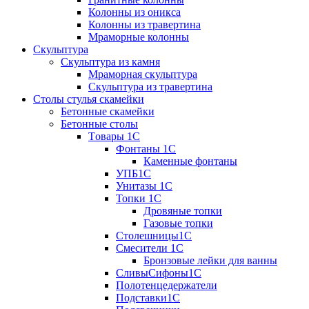
Колонны из оникса
Колонны из травертина
Мраморные колонны
Скульптура
Скульптура из камня
Мраморная скульптура
Скульптура из травертина
Столы стулья скамейки
Бетонные скамейки
Бетонные столы
Tовары 1C
Фонтаны 1C
Каменные фонтаны
УПБ1С
Унитазы 1С
Топки 1С
Дровяные топки
Газовые топки
Столешницы1С
Смесители 1С
Бронзовые лейки для ванны
СливыСифоны1С
Полотенцедержатели
Подставки1С