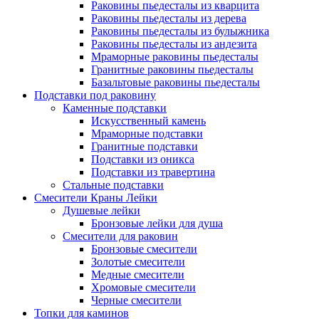
Раковины пьедесталы из кварцита
Раковины пьедесталы из дерева
Раковины пьедесталы из булыжника
Раковины пьедесталы из андезита
Мраморные раковины пьедесталы
Гранитные раковины пьедесталы
Базальтовые раковины пьедесталы
Подставки под раковину
Каменные подставки
Искусственный камень
Мраморные подставки
Гранитные подставки
Подставки из оникса
Подставки из травертина
Стальные подставки
Смесители Краны Лейки
Душевые лейки
Бронзовые лейки для душа
Смесители для раковин
Бронзовые смесители
Золотые смесители
Медные смесители
Хромовые смесители
Черные смесители
Топки для каминов