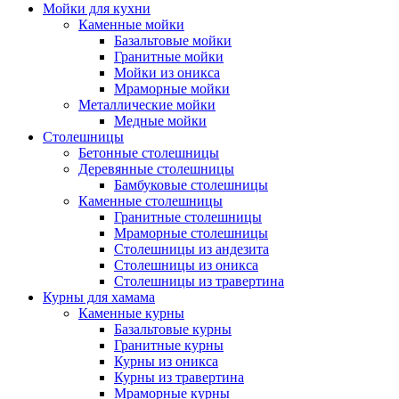
Мойки для кухни
Каменные мойки
Базальтовые мойки
Гранитные мойки
Мойки из оникса
Мраморные мойки
Металлические мойки
Медные мойки
Столешницы
Бетонные столешницы
Деревянные столешницы
Бамбуковые столешницы
Каменные столешницы
Гранитные столешницы
Мраморные столешницы
Столешницы из андезита
Столешницы из оникса
Столешницы из травертина
Курны для хамама
Каменные курны
Базальтовые курны
Гранитные курны
Курны из оникса
Курны из травертина
Мраморные курны