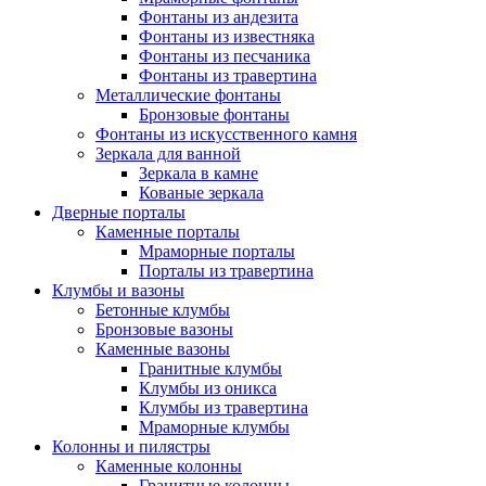
Фонтаны из андезита
Фонтаны из известняка
Фонтаны из песчаника
Фонтаны из травертина
Металлические фонтаны
Бронзовые фонтаны
Фонтаны из искусственного камня
Зеркала для ванной
Зеркала в камне
Кованые зеркала
Дверные порталы
Каменные порталы
Мраморные порталы
Порталы из травертина
Клумбы и вазоны
Бетонные клумбы
Бронзовые вазоны
Каменные вазоны
Гранитные клумбы
Клумбы из оникса
Клумбы из травертина
Мраморные клумбы
Колонны и пилястры
Каменные колонны
Гранитные колонны