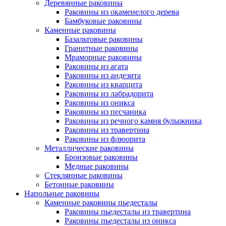
Деревянные раковины
Раковины из окаменелого дерева
Бамбуковые раковины
Каменные раковины
Базальтовые раковины
Гранитные раковины
Мраморные раковины
Раковины из агата
Раковины из андезита
Раковины из кварцита
Раковины из лабрадорита
Раковины из оникса
Раковины из песчаника
Раковины из речного камня булыжника
Раковины из травертина
Раковины из флюорита
Металлические раковины
Бронзовые раковины
Медные раковины
Стеклянные раковины
Бетонные раковины
Напольные раковины
Каменные раковины пьедесталы
Раковины пьедесталы из травертина
Раковины пьедесталы из оникса