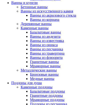
Ванны и купели
Бетонные ванны
Ванны из искусственного камня
Ванны из акрилового стекла
Ванны из кориана
Деревянные ванны
Каменные ванны
Базальтовые ванны
Ванны из андезита
Ванны из известняка
Ванны из оникса
Ванны из песчаника
Ванны из травертина
Ванны из флюорита
Гранитные ванны
Мраморные ванны
Металлические ванны
Бронзовые ванны
Медные ванны
Поддоны для душа
Каменные поддоны
Базальтовые поддоны
Гранитные поддоны
Мраморные поддоны
Поддоны из песчаника