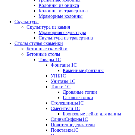
Колонны из оникса
Колонны из травертина
Мраморные колонны
Скульптура
Скульптура из камня
Мраморная скульптура
Скульптура из травертина
Столы стулья скамейки
Бетонные скамейки
Бетонные столы
Tовары 1C
Фонтаны 1C
Каменные фонтаны
УПБ1С
Унитазы 1С
Топки 1С
Дровяные топки
Газовые топки
Столешницы1С
Смесители 1С
Бронзовые лейки для ванны
СливыСифоны1С
Полотенцедержатели
Подставки1С