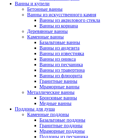
Ванны и купели
Бетонные ванны
Ванны из искусственного камня
Ванны из акрилового стекла
Ванны из кориана
Деревянные ванны
Каменные ванны
Базальтовые ванны
Ванны из андезита
Ванны из известняка
Ванны из оникса
Ванны из песчаника
Ванны из травертина
Ванны из флюорита
Гранитные ванны
Мраморные ванны
Металлические ванны
Бронзовые ванны
Медные ванны
Поддоны для душа
Каменные поддоны
Базальтовые поддоны
Гранитные поддоны
Мраморные поддоны
Поддоны из песчаника