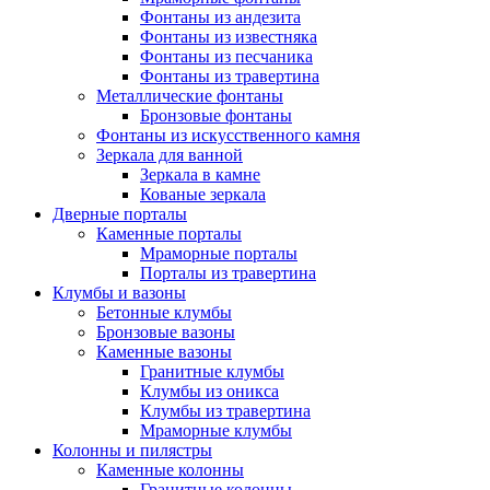
Фонтаны из андезита
Фонтаны из известняка
Фонтаны из песчаника
Фонтаны из травертина
Металлические фонтаны
Бронзовые фонтаны
Фонтаны из искусственного камня
Зеркала для ванной
Зеркала в камне
Кованые зеркала
Дверные порталы
Каменные порталы
Мраморные порталы
Порталы из травертина
Клумбы и вазоны
Бетонные клумбы
Бронзовые вазоны
Каменные вазоны
Гранитные клумбы
Клумбы из оникса
Клумбы из травертина
Мраморные клумбы
Колонны и пилястры
Каменные колонны
Гранитные колонны