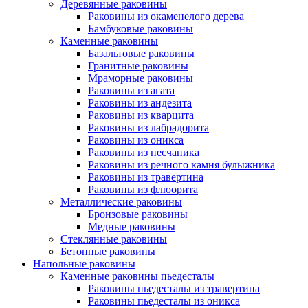
Деревянные раковины
Раковины из окаменелого дерева
Бамбуковые раковины
Каменные раковины
Базальтовые раковины
Гранитные раковины
Мраморные раковины
Раковины из агата
Раковины из андезита
Раковины из кварцита
Раковины из лабрадорита
Раковины из оникса
Раковины из песчаника
Раковины из речного камня булыжника
Раковины из травертина
Раковины из флюорита
Металлические раковины
Бронзовые раковины
Медные раковины
Стеклянные раковины
Бетонные раковины
Напольные раковины
Каменные раковины пьедесталы
Раковины пьедесталы из травертина
Раковины пьедесталы из оникса