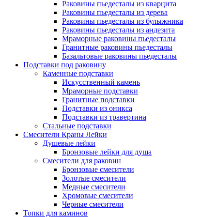
Раковины пьедесталы из кварцита
Раковины пьедесталы из дерева
Раковины пьедесталы из булыжника
Раковины пьедесталы из андезита
Мраморные раковины пьедесталы
Гранитные раковины пьедесталы
Базальтовые раковины пьедесталы
Подставки под раковину
Каменные подставки
Искусственный камень
Мраморные подставки
Гранитные подставки
Подставки из оникса
Подставки из травертина
Стальные подставки
Смесители Краны Лейки
Душевые лейки
Бронзовые лейки для душа
Смесители для раковин
Бронзовые смесители
Золотые смесители
Медные смесители
Хромовые смесители
Черные смесители
Топки для каминов