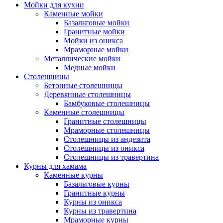
Мойки для кухни
Каменные мойки
Базальтовые мойки
Гранитные мойки
Мойки из оникса
Мраморные мойки
Металлические мойки
Медные мойки
Столешницы
Бетонные столешницы
Деревянные столешницы
Бамбуковые столешницы
Каменные столешницы
Гранитные столешницы
Мраморные столешницы
Столешницы из андезита
Столешницы из оникса
Столешницы из травертина
Курны для хамама
Каменные курны
Базальтовые курны
Гранитные курны
Курны из оникса
Курны из травертина
Мраморные курны