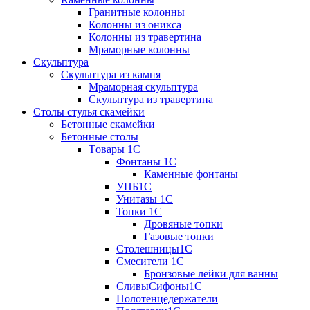
Гранитные колонны
Колонны из оникса
Колонны из травертина
Мраморные колонны
Скульптура
Скульптура из камня
Мраморная скульптура
Скульптура из травертина
Столы стулья скамейки
Бетонные скамейки
Бетонные столы
Tовары 1C
Фонтаны 1C
Каменные фонтаны
УПБ1С
Унитазы 1С
Топки 1С
Дровяные топки
Газовые топки
Столешницы1С
Смесители 1С
Бронзовые лейки для ванны
СливыСифоны1С
Полотенцедержатели