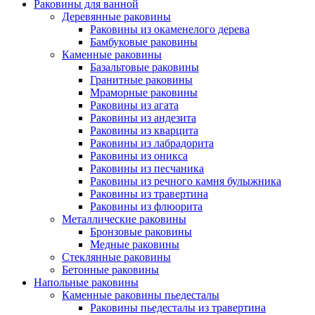
Раковины для ванной
Деревянные раковины
Раковины из окаменелого дерева
Бамбуковые раковины
Каменные раковины
Базальтовые раковины
Гранитные раковины
Мраморные раковины
Раковины из агата
Раковины из андезита
Раковины из кварцита
Раковины из лабрадорита
Раковины из оникса
Раковины из песчаника
Раковины из речного камня булыжника
Раковины из травертина
Раковины из флюорита
Металлические раковины
Бронзовые раковины
Медные раковины
Стеклянные раковины
Бетонные раковины
Напольные раковины
Каменные раковины пьедесталы
Раковины пьедесталы из травертина