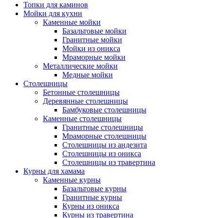
Топки для каминов
Мойки для кухни
Каменные мойки
Базальтовые мойки
Гранитные мойки
Мойки из оникса
Мраморные мойки
Металлические мойки
Медные мойки
Столешницы
Бетонные столешницы
Деревянные столешницы
Бамбуковые столешницы
Каменные столешницы
Гранитные столешницы
Мраморные столешницы
Столешницы из андезита
Столешницы из оникса
Столешницы из травертина
Курны для хамама
Каменные курны
Базальтовые курны
Гранитные курны
Курны из оникса
Курны из травертина