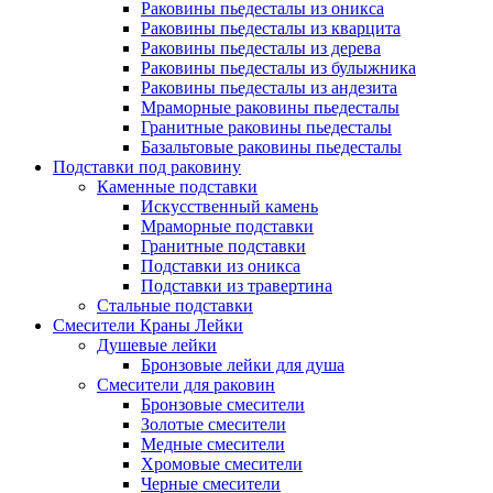
Раковины пьедесталы из оникса
Раковины пьедесталы из кварцита
Раковины пьедесталы из дерева
Раковины пьедесталы из булыжника
Раковины пьедесталы из андезита
Мраморные раковины пьедесталы
Гранитные раковины пьедесталы
Базальтовые раковины пьедесталы
Подставки под раковину
Каменные подставки
Искусственный камень
Мраморные подставки
Гранитные подставки
Подставки из оникса
Подставки из травертина
Стальные подставки
Смесители Краны Лейки
Душевые лейки
Бронзовые лейки для душа
Смесители для раковин
Бронзовые смесители
Золотые смесители
Медные смесители
Хромовые смесители
Черные смесители