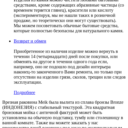
средствами, кроме содержащих абразивные частицы (со
временем теряется глянец), красители или кислоту
(экспериментируя, мы не нашли таких в розничной
продаже, но теоретически они могут существовать).
Мы можем посоветовать обычные бытовые средства,
которые полностью безопасны для натурального камня.
Возврат и обмен
Приобретенное из наличия изделие можно вернуть в
течении 14 (четырнадцати) дней после покупки, или
обменять на другое в течении одного года если,
например, оно не подошло под дизайн интерьера
наконец-то законченного Вами ремонта, но только при
отсутствии на изделии грязи, сколов, трещин или следов
эксплуатации.
Подробнее
Врезная раковина Meik была вылита из сплава бронзы Bronze
(ИНДОНЕЗИЯ) c стабильный текстурой. Эта квадратная
бронзовая мойка с античной фактурой может быть
установлена на обычную подставку, тумбу или столешницу в
ванной комнате. Также вы можете заказать у нас
производство такой раковины под заказ по индивидуальным