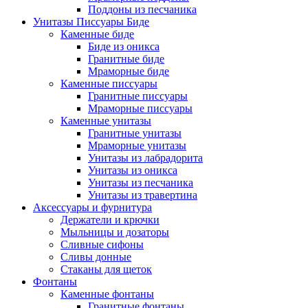
Поддоны из песчаника
Унитазы Писсуары Биде
Каменные биде
Биде из оникса
Гранитные биде
Мраморные биде
Каменные писсуары
Гранитные писсуары
Мраморные писсуары
Каменные унитазы
Гранитные унитазы
Мраморные унитазы
Унитазы из лабрадорита
Унитазы из оникса
Унитазы из песчаника
Унитазы из травертина
Аксессуары и фурнитура
Держатели и крючки
Мыльницы и дозаторы
Сливные сифоны
Сливы донные
Стаканы для щеток
Фонтаны
Каменные фонтаны
Гранитные фонтаны