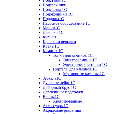
Подставки1С
Подсвечники
Подсветка 1С
Подоконники 1С
Поддоны1С
Насосное оборудование 1С
Мойки1С
Лавочки 1С
Курны1С
Крючки и вешалки
Краны1С
Камины 1C
Топки для каминов 1C
Электрокамины 1С
Электрические топки 1C
Порталы для каминов 1С
Мраморные камины 1C
Зеркала1С
Душевые лейки1С
Доборный брус 1С
Деревянные подставки
Ванны1С
Хромированные
Аксессуары1С
Акриловые раковины