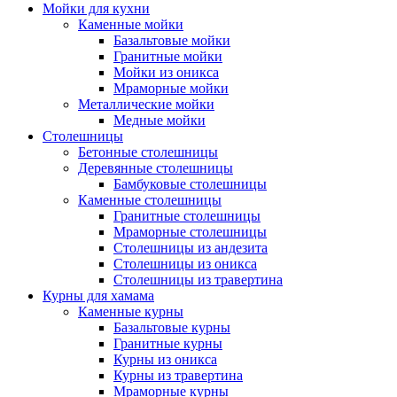
Мойки для кухни
Каменные мойки
Базальтовые мойки
Гранитные мойки
Мойки из оникса
Мраморные мойки
Металлические мойки
Медные мойки
Столешницы
Бетонные столешницы
Деревянные столешницы
Бамбуковые столешницы
Каменные столешницы
Гранитные столешницы
Мраморные столешницы
Столешницы из андезита
Столешницы из оникса
Столешницы из травертина
Курны для хамама
Каменные курны
Базальтовые курны
Гранитные курны
Курны из оникса
Курны из травертина
Мраморные курны