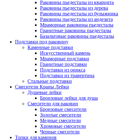
Раковины пьедесталы из кварцита
Раковины пьедесталы из дерева
Раковины пьедесталы из булыжника
Раковины пьедесталы из андезита
Мраморные раковины пьедесталы
Гранитные раковины пьедесталы
Базальтовые раковины пьедесталы
Подставки под раковину
Каменные подставки
Искусственный камень
Мраморные подставки
Гранитные подставки
Подставки из оникса
Подставки из травертина
Стальные подставки
Смесители Краны Лейки
Душевые лейки
Бронзовые лейки для душа
Смесители для раковин
Бронзовые смесители
Золотые смесители
Медные смесители
Хромовые смесители
Черные смесители
Топки для каминов