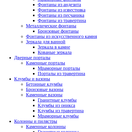
Фонтаны из андезита
Фонтаны из известняка
Фонтаны из песчаника
Фонтаны из травертина
Металлические фонтаны
Бронзовые фонтаны
Фонтаны из искусственного камня
Зеркала для ванной
Зеркала в камне
Кованые зеркала
Дверные порталы
Каменные порталы
Мраморные порталы
Порталы из травертина
Клумбы и вазоны
Бетонные клумбы
Бронзовые вазоны
Каменные вазоны
Гранитные клумбы
Клумбы из оникса
Клумбы из травертина
Мраморные клумбы
Колонны и пилястры
Каменные колонны
Гранитные колонны