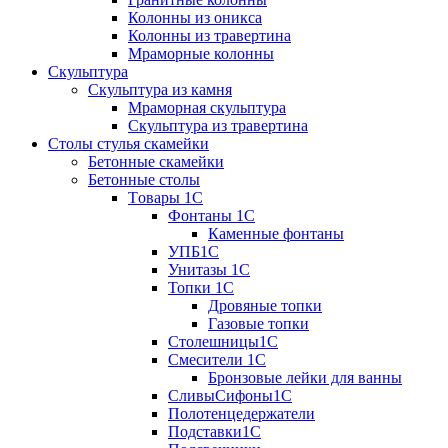
Колонны из оникса
Колонны из травертина
Мраморные колонны
Скульптура
Скульптура из камня
Мраморная скульптура
Скульптура из травертина
Столы стулья скамейки
Бетонные скамейки
Бетонные столы
Tовары 1C
Фонтаны 1C
Каменные фонтаны
УПБ1С
Унитазы 1С
Топки 1С
Дровяные топки
Газовые топки
Столешницы1С
Смесители 1С
Бронзовые лейки для ванны
СливыСифоны1С
Полотенцедержатели
Подставки1С