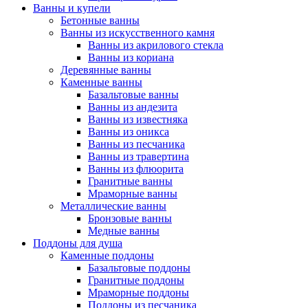
Ванны и купели
Бетонные ванны
Ванны из искусственного камня
Ванны из акрилового стекла
Ванны из кориана
Деревянные ванны
Каменные ванны
Базальтовые ванны
Ванны из андезита
Ванны из известняка
Ванны из оникса
Ванны из песчаника
Ванны из травертина
Ванны из флюорита
Гранитные ванны
Мраморные ванны
Металлические ванны
Бронзовые ванны
Медные ванны
Поддоны для душа
Каменные поддоны
Базальтовые поддоны
Гранитные поддоны
Мраморные поддоны
Поддоны из песчаника