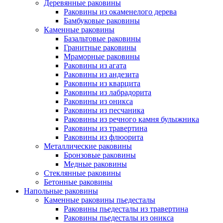
Деревянные раковины
Раковины из окаменелого дерева
Бамбуковые раковины
Каменные раковины
Базальтовые раковины
Гранитные раковины
Мраморные раковины
Раковины из агата
Раковины из андезита
Раковины из кварцита
Раковины из лабрадорита
Раковины из оникса
Раковины из песчаника
Раковины из речного камня булыжника
Раковины из травертина
Раковины из флюорита
Металлические раковины
Бронзовые раковины
Медные раковины
Стеклянные раковины
Бетонные раковины
Напольные раковины
Каменные раковины пьедесталы
Раковины пьедесталы из травертина
Раковины пьедесталы из оникса