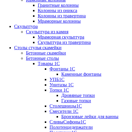
Гранитные колонны
Колонны из оникса
Колонны из травертина
Мраморные колонны
Скульптура
Скульптура из камня
Мраморная скульптура
Скульптура из травертина
Столы стулья скамейки
Бетонные скамейки
Бетонные столы
Tовары 1C
Фонтаны 1C
Каменные фонтаны
УПБ1С
Унитазы 1С
Топки 1С
Дровяные топки
Газовые топки
Столешницы1С
Смесители 1С
Бронзовые лейки для ванны
СливыСифоны1С
Полотенцедержатели