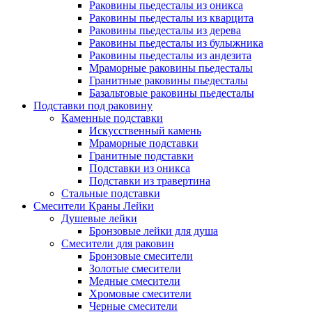
Раковины пьедесталы из оникса
Раковины пьедесталы из кварцита
Раковины пьедесталы из дерева
Раковины пьедесталы из булыжника
Раковины пьедесталы из андезита
Мраморные раковины пьедесталы
Гранитные раковины пьедесталы
Базальтовые раковины пьедесталы
Подставки под раковину
Каменные подставки
Искусственный камень
Мраморные подставки
Гранитные подставки
Подставки из оникса
Подставки из травертина
Стальные подставки
Смесители Краны Лейки
Душевые лейки
Бронзовые лейки для душа
Смесители для раковин
Бронзовые смесители
Золотые смесители
Медные смесители
Хромовые смесители
Черные смесители