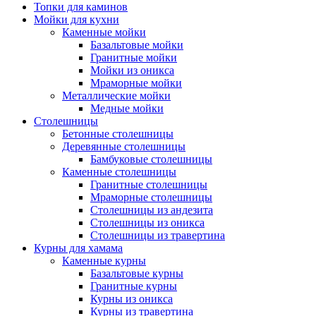
Топки для каминов
Мойки для кухни
Каменные мойки
Базальтовые мойки
Гранитные мойки
Мойки из оникса
Мраморные мойки
Металлические мойки
Медные мойки
Столешницы
Бетонные столешницы
Деревянные столешницы
Бамбуковые столешницы
Каменные столешницы
Гранитные столешницы
Мраморные столешницы
Столешницы из андезита
Столешницы из оникса
Столешницы из травертина
Курны для хамама
Каменные курны
Базальтовые курны
Гранитные курны
Курны из оникса
Курны из травертина