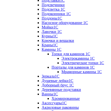
Подставки1С
Подсвечники
Подсветка 1С
Подоконники 1С
Поддоны1С
Насосное оборудование 1С
Мойки1С
Лавочки 1С
Курны1С
Крючки и вешалки
Краны1С
Камины 1C
Топки для каминов 1C
Электрокамины 1С
Электрические топки 1C
Порталы для каминов 1С
Мраморные камины 1C
Зеркала1С
Душевые лейки1С
Доборный брус 1С
Деревянные подставки
Ванны1С
Хромированные
Аксессуары1С
Акриловые раковины