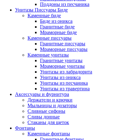
Поддоны из песчаника
Унитазы Писсуары Биде
Каменные биде
Биде из оникса
Гранитные биде
Мраморные биде
Каменные писсуары
Гранитные писсуары
Мраморные писсуары
Каменные унитазы
Гранитные унитазы
Мраморные унитазы
Унитазы из лабрадорита
Унитазы из оникса
Унитазы из песчаника
Унитазы из травертина
Аксессуары и фурнитура
Держатели и крючки
Мыльницы и дозаторы
Сливные сифоны
Сливы донные
Стаканы для щеток
Фонтаны
Каменные фонтаны
Гранитные фонтаны