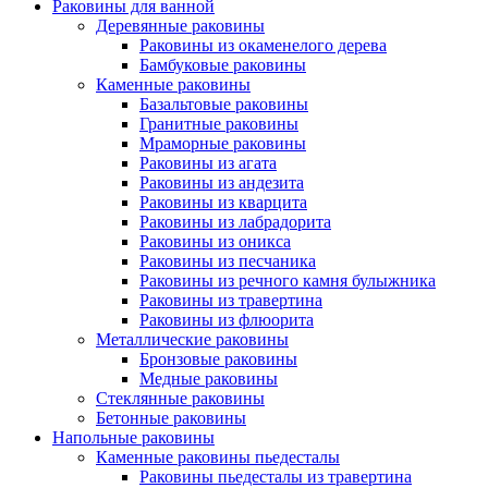
Раковины для ванной
Деревянные раковины
Раковины из окаменелого дерева
Бамбуковые раковины
Каменные раковины
Базальтовые раковины
Гранитные раковины
Мраморные раковины
Раковины из агата
Раковины из андезита
Раковины из кварцита
Раковины из лабрадорита
Раковины из оникса
Раковины из песчаника
Раковины из речного камня булыжника
Раковины из травертина
Раковины из флюорита
Металлические раковины
Бронзовые раковины
Медные раковины
Стеклянные раковины
Бетонные раковины
Напольные раковины
Каменные раковины пьедесталы
Раковины пьедесталы из травертина