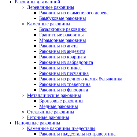
Раковины для ванной
Деревянные раковины
Раковины из окаменелого дерева
Бамбуковые раковины
Каменные раковины
Базальтовые раковины
Гранитные раковины
Мраморные раковины
Раковины из агата
Раковины из андезита
Раковины из кварцита
Раковины из лабрадорита
Раковины из оникса
Раковины из песчаника
Раковины из речного камня булыжника
Раковины из травертина
Раковины из флюорита
Металлические раковины
Бронзовые раковины
Медные раковины
Стеклянные раковины
Бетонные раковины
Напольные раковины
Каменные раковины пьедесталы
Раковины пьедесталы из травертина