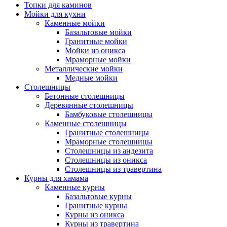
Топки для каминов
Мойки для кухни
Каменные мойки
Базальтовые мойки
Гранитные мойки
Мойки из оникса
Мраморные мойки
Металлические мойки
Медные мойки
Столешницы
Бетонные столешницы
Деревянные столешницы
Бамбуковые столешницы
Каменные столешницы
Гранитные столешницы
Мраморные столешницы
Столешницы из андезита
Столешницы из оникса
Столешницы из травертина
Курны для хамама
Каменные курны
Базальтовые курны
Гранитные курны
Курны из оникса
Курны из травертина