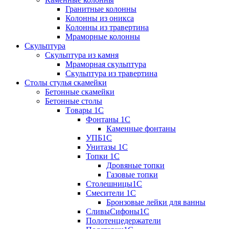
Гранитные колонны
Колонны из оникса
Колонны из травертина
Мраморные колонны
Скульптура
Скульптура из камня
Мраморная скульптура
Скульптура из травертина
Столы стулья скамейки
Бетонные скамейки
Бетонные столы
Tовары 1C
Фонтаны 1C
Каменные фонтаны
УПБ1С
Унитазы 1С
Топки 1С
Дровяные топки
Газовые топки
Столешницы1С
Смесители 1С
Бронзовые лейки для ванны
СливыСифоны1С
Полотенцедержатели