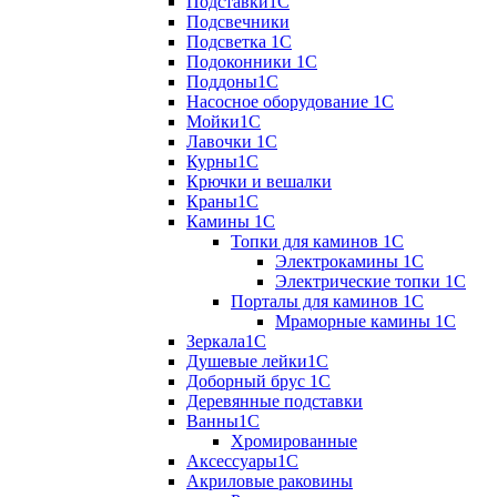
Подставки1С
Подсвечники
Подсветка 1С
Подоконники 1С
Поддоны1С
Насосное оборудование 1С
Мойки1С
Лавочки 1С
Курны1С
Крючки и вешалки
Краны1С
Камины 1C
Топки для каминов 1C
Электрокамины 1С
Электрические топки 1C
Порталы для каминов 1С
Мраморные камины 1C
Зеркала1С
Душевые лейки1С
Доборный брус 1С
Деревянные подставки
Ванны1С
Хромированные
Аксессуары1С
Акриловые раковины