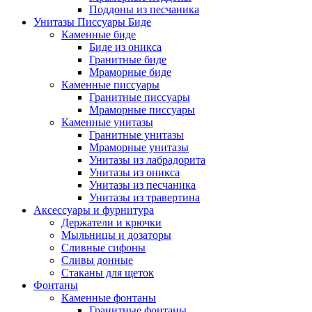
Поддоны из песчаника
Унитазы Писсуары Биде
Каменные биде
Биде из оникса
Гранитные биде
Мраморные биде
Каменные писсуары
Гранитные писсуары
Мраморные писсуары
Каменные унитазы
Гранитные унитазы
Мраморные унитазы
Унитазы из лабрадорита
Унитазы из оникса
Унитазы из песчаника
Унитазы из травертина
Аксессуары и фурнитура
Держатели и крючки
Мыльницы и дозаторы
Сливные сифоны
Сливы донные
Стаканы для щеток
Фонтаны
Каменные фонтаны
Гранитные фонтаны