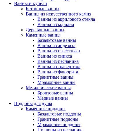
Ванны и купели
Бетонные ванны
Ванны из искусственного камня
Ванны из акрилового стекла
Ванны из кориана
Деревянные ванны
Каменные ванны
Базальтовые ванны
Ванны из андезита
Ванны из известняка
Ванны из оникса
Ванны из песчаника
Ванны из травертина
Ванны из флюорита
Гранитные ванны
Мраморные ванны
Металлические ванны
Бронзовые ванны
Медные ванны
Поддоны для душа
Каменные поддоны
Базальтовые поддоны
Гранитные поддоны
Мраморные поддоны
Поддоны из песчаника