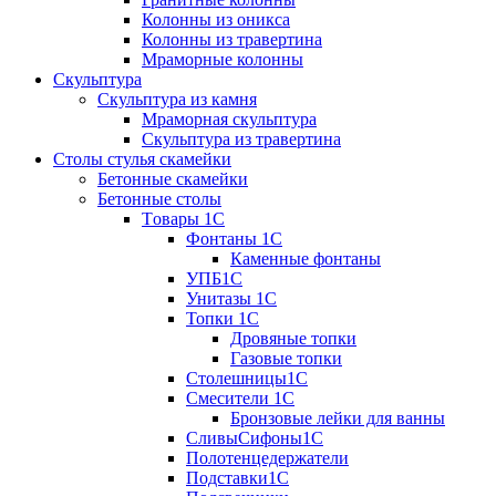
Колонны из оникса
Колонны из травертина
Мраморные колонны
Скульптура
Скульптура из камня
Мраморная скульптура
Скульптура из травертина
Столы стулья скамейки
Бетонные скамейки
Бетонные столы
Tовары 1C
Фонтаны 1C
Каменные фонтаны
УПБ1С
Унитазы 1С
Топки 1С
Дровяные топки
Газовые топки
Столешницы1С
Смесители 1С
Бронзовые лейки для ванны
СливыСифоны1С
Полотенцедержатели
Подставки1С