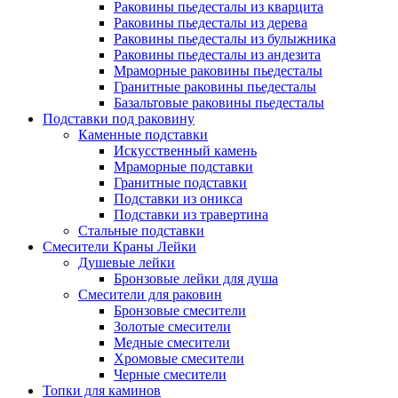
Раковины пьедесталы из кварцита
Раковины пьедесталы из дерева
Раковины пьедесталы из булыжника
Раковины пьедесталы из андезита
Мраморные раковины пьедесталы
Гранитные раковины пьедесталы
Базальтовые раковины пьедесталы
Подставки под раковину
Каменные подставки
Искусственный камень
Мраморные подставки
Гранитные подставки
Подставки из оникса
Подставки из травертина
Стальные подставки
Смесители Краны Лейки
Душевые лейки
Бронзовые лейки для душа
Смесители для раковин
Бронзовые смесители
Золотые смесители
Медные смесители
Хромовые смесители
Черные смесители
Топки для каминов