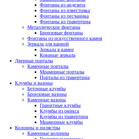
Фонтаны из андезита
Фонтаны из известняка
Фонтаны из песчаника
Фонтаны из травертина
Металлические фонтаны
Бронзовые фонтаны
Фонтаны из искусственного камня
Зеркала для ванной
Зеркала в камне
Кованые зеркала
Дверные порталы
Каменные порталы
Мраморные порталы
Порталы из травертина
Клумбы и вазоны
Бетонные клумбы
Бронзовые вазоны
Каменные вазоны
Гранитные клумбы
Клумбы из оникса
Клумбы из травертина
Мраморные клумбы
Колонны и пилястры
Каменные колонны
Гранитные колонны