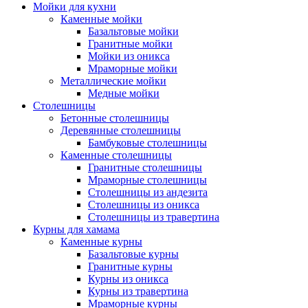
Мойки для кухни
Каменные мойки
Базальтовые мойки
Гранитные мойки
Мойки из оникса
Мраморные мойки
Металлические мойки
Медные мойки
Столешницы
Бетонные столешницы
Деревянные столешницы
Бамбуковые столешницы
Каменные столешницы
Гранитные столешницы
Мраморные столешницы
Столешницы из андезита
Столешницы из оникса
Столешницы из травертина
Курны для хамама
Каменные курны
Базальтовые курны
Гранитные курны
Курны из оникса
Курны из травертина
Мраморные курны