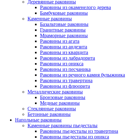
Деревянные раковины
Раковины из окаменелого дерева
Бамбуковые раковины
Каменные раковины
Базальтовые раковины
Гранитные раковины
Мраморные раковины
Раковины из агата
Раковины из андезита
Раковины из кварцита
Раковины из лабрадорита
Раковины из оникса
Раковины из песчаника
Раковины из речного камня булыжника
Раковины из травертина
Раковины из флюорита
Металлические раковины
Бронзовые раковины
Медные раковины
Стеклянные раковины
Бетонные раковины
Напольные раковины
Каменные раковины пьедесталы
Раковины пьедесталы из травертина
Раковины пьедесталы из оникса