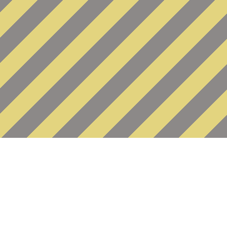
Fatal error
: Uncaught Error: my
/var/www/www-root/data/www/n
system/database/waDbMysqliAda
/var/www/www-root/data/www/n
system/database/waModel.clas