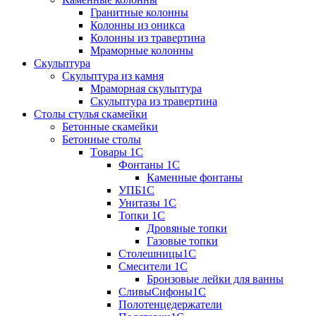
Гранитные колонны
Колонны из оникса
Колонны из травертина
Мраморные колонны
Скульптура
Скульптура из камня
Мраморная скульптура
Скульптура из травертина
Столы стулья скамейки
Бетонные скамейки
Бетонные столы
Tовары 1C
Фонтаны 1C
Каменные фонтаны
УПБ1С
Унитазы 1С
Топки 1С
Дровяные топки
Газовые топки
Столешницы1С
Смесители 1С
Бронзовые лейки для ванны
СливыСифоны1С
Полотенцедержатели