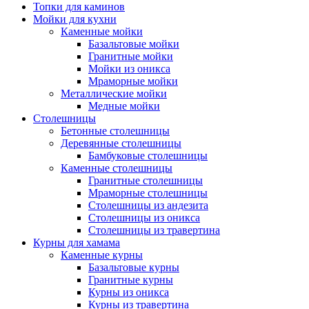
Топки для каминов
Мойки для кухни
Каменные мойки
Базальтовые мойки
Гранитные мойки
Мойки из оникса
Мраморные мойки
Металлические мойки
Медные мойки
Столешницы
Бетонные столешницы
Деревянные столешницы
Бамбуковые столешницы
Каменные столешницы
Гранитные столешницы
Мраморные столешницы
Столешницы из андезита
Столешницы из оникса
Столешницы из травертина
Курны для хамама
Каменные курны
Базальтовые курны
Гранитные курны
Курны из оникса
Курны из травертина