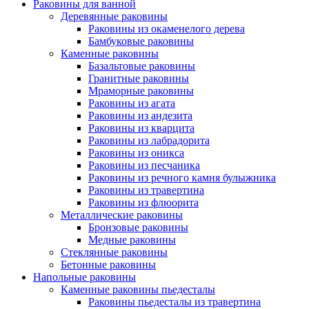
Раковины для ванной
Деревянные раковины
Раковины из окаменелого дерева
Бамбуковые раковины
Каменные раковины
Базальтовые раковины
Гранитные раковины
Мраморные раковины
Раковины из агата
Раковины из андезита
Раковины из кварцита
Раковины из лабрадорита
Раковины из оникса
Раковины из песчаника
Раковины из речного камня булыжника
Раковины из травертина
Раковины из флюорита
Металлические раковины
Бронзовые раковины
Медные раковины
Стеклянные раковины
Бетонные раковины
Напольные раковины
Каменные раковины пьедесталы
Раковины пьедесталы из травертина