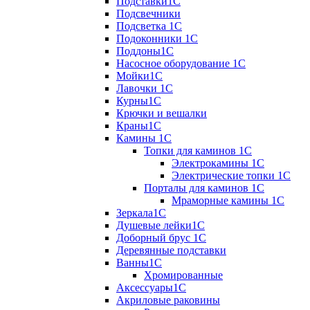
Подставки1С
Подсвечники
Подсветка 1С
Подоконники 1С
Поддоны1С
Насосное оборудование 1С
Мойки1С
Лавочки 1С
Курны1С
Крючки и вешалки
Краны1С
Камины 1C
Топки для каминов 1C
Электрокамины 1С
Электрические топки 1C
Порталы для каминов 1С
Мраморные камины 1C
Зеркала1С
Душевые лейки1С
Доборный брус 1С
Деревянные подставки
Ванны1С
Хромированные
Аксессуары1С
Акриловые раковины