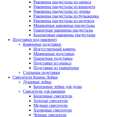
Раковины пьедесталы из оникса
Раковины пьедесталы из кварцита
Раковины пьедесталы из дерева
Раковины пьедесталы из булыжника
Раковины пьедесталы из андезита
Мраморные раковины пьедесталы
Гранитные раковины пьедесталы
Базальтовые раковины пьедесталы
Подставки под раковину
Каменные подставки
Искусственный камень
Мраморные подставки
Гранитные подставки
Подставки из оникса
Подставки из травертина
Стальные подставки
Смесители Краны Лейки
Душевые лейки
Бронзовые лейки для душа
Смесители для раковин
Бронзовые смесители
Золотые смесители
Медные смесители
Хромовые смесители
Черные смесители