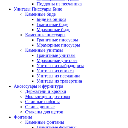
Поддоны из песчаника
Унитазы Писсуары Биде
Каменные биде
Биде из оникса
Гранитные биде
Мраморные биде
Каменные писсуары
Гранитные писсуары
Мраморные писсуары
Каменные унитазы
Гранитные унитазы
Мраморные унитазы
Унитазы из лабрадорита
Унитазы из оникса
Унитазы из песчаника
Унитазы из травертина
Аксессуары и фурнитура
Держатели и крючки
Мыльницы и дозаторы
Сливные сифоны
Сливы донные
Стаканы для щеток
Фонтаны
Каменные фонтаны
Гранитные фонтаны