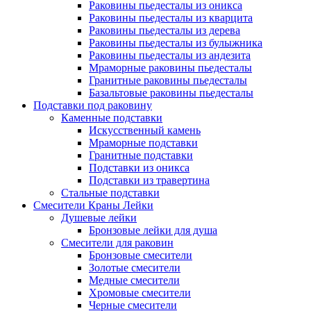
Раковины пьедесталы из оникса
Раковины пьедесталы из кварцита
Раковины пьедесталы из дерева
Раковины пьедесталы из булыжника
Раковины пьедесталы из андезита
Мраморные раковины пьедесталы
Гранитные раковины пьедесталы
Базальтовые раковины пьедесталы
Подставки под раковину
Каменные подставки
Искусственный камень
Мраморные подставки
Гранитные подставки
Подставки из оникса
Подставки из травертина
Стальные подставки
Смесители Краны Лейки
Душевые лейки
Бронзовые лейки для душа
Смесители для раковин
Бронзовые смесители
Золотые смесители
Медные смесители
Хромовые смесители
Черные смесители