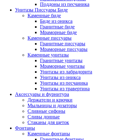
Поддоны из песчаника
Унитазы Писсуары Биде
Каменные биде
Биде из оникса
Гранитные биде
Мраморные биде
Каменные писсуары
Гранитные писсуары
Мраморные писсуары
Каменные унитазы
Гранитные унитазы
Мраморные унитазы
Унитазы из лабрадорита
Унитазы из оникса
Унитазы из песчаника
Унитазы из травертина
Аксессуары и фурнитура
Держатели и крючки
Мыльницы и дозаторы
Сливные сифоны
Сливы донные
Стаканы для щеток
Фонтаны
Каменные фонтаны
Гранитные фонтаны