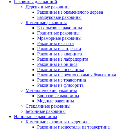
Раковины для ванной
Деревянные раковины
Раковины из окаменелого дерева
Бамбуковые раковины
Каменные раковины
Базальтовые раковины
Гранитные раковины
Мраморные раковины
Раковины из агата
Раковины из андезита
Раковины из кварцита
Раковины из лабрадорита
Раковины из оникса
Раковины из песчаника
Раковины из речного камня булыжника
Раковины из травертина
Раковины из флюорита
Металлические раковины
Бронзовые раковины
Медные раковины
Стеклянные раковины
Бетонные раковины
Напольные раковины
Каменные раковины пьедесталы
Раковины пьедесталы из травертина