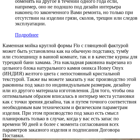
обменять на другое в течении одного года если,
например, оно не подошло под дизайн интерьера
наконец-то законченного Вами ремонта, но только при
отсутствии на изделии грязи, сколов, трещин или следов
эксплуатации.
Подробнее
Каменная мойка круглой формы Flo с глянцевой фактурой
может быть установлена как на обычную подставку, тумбу
или столешницу в ванной комнате, так и в качестве курны для
турецкой бани хамама. Эта накладная раковина вырезана из
цельного блока натурального камня оникса Honey Onyx
(ИНДИЯ) желтого цвета c непостоянный кристальной
текстурой. Также вы можете заказать у нас производство этой
раковины под заказ по индивидуальным размерам, дизайну
или из другого материала изготовления. Для того, чтобы она
оптимальным образом вписалась в интерьер места установки
как с точки зрения дизайна, так и путем точного соответствия
необходимым вам техническим и физическим параметрам
изделия. При этом производство под заказ есть смысл
планировать только в случае, когда у вас есть запас по
времени 90 дней и более с момента согласования всех
параметров заказного изделия и подписания Договора
Поставки.