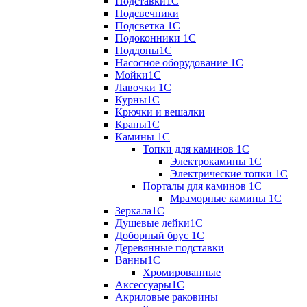
Подставки1С
Подсвечники
Подсветка 1С
Подоконники 1С
Поддоны1С
Насосное оборудование 1С
Мойки1С
Лавочки 1С
Курны1С
Крючки и вешалки
Краны1С
Камины 1C
Топки для каминов 1C
Электрокамины 1С
Электрические топки 1C
Порталы для каминов 1С
Мраморные камины 1C
Зеркала1С
Душевые лейки1С
Доборный брус 1С
Деревянные подставки
Ванны1С
Хромированные
Аксессуары1С
Акриловые раковины