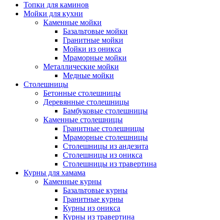
Топки для каминов
Мойки для кухни
Каменные мойки
Базальтовые мойки
Гранитные мойки
Мойки из оникса
Мраморные мойки
Металлические мойки
Медные мойки
Столешницы
Бетонные столешницы
Деревянные столешницы
Бамбуковые столешницы
Каменные столешницы
Гранитные столешницы
Мраморные столешницы
Столешницы из андезита
Столешницы из оникса
Столешницы из травертина
Курны для хамама
Каменные курны
Базальтовые курны
Гранитные курны
Курны из оникса
Курны из травертина