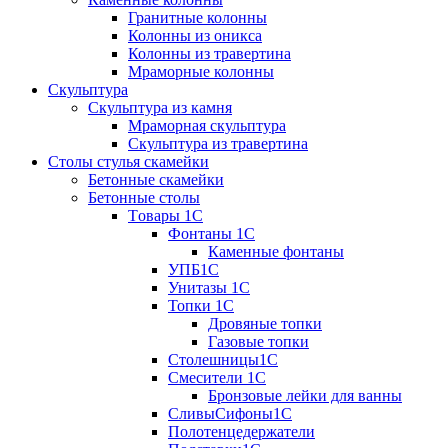
Гранитные колонны
Колонны из оникса
Колонны из травертина
Мраморные колонны
Скульптура
Скульптура из камня
Мраморная скульптура
Скульптура из травертина
Столы стулья скамейки
Бетонные скамейки
Бетонные столы
Tовары 1C
Фонтаны 1C
Каменные фонтаны
УПБ1С
Унитазы 1С
Топки 1С
Дровяные топки
Газовые топки
Столешницы1С
Смесители 1С
Бронзовые лейки для ванны
СливыСифоны1С
Полотенцедержатели