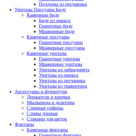
Поддоны из песчаника
Унитазы Писсуары Биде
Каменные биде
Биде из оникса
Гранитные биде
Мраморные биде
Каменные писсуары
Гранитные писсуары
Мраморные писсуары
Каменные унитазы
Гранитные унитазы
Мраморные унитазы
Унитазы из лабрадорита
Унитазы из оникса
Унитазы из песчаника
Унитазы из травертина
Аксессуары и фурнитура
Держатели и крючки
Мыльницы и дозаторы
Сливные сифоны
Сливы донные
Стаканы для щеток
Фонтаны
Каменные фонтаны
Гранитные фонтаны