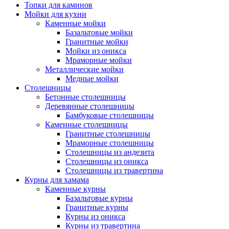
Топки для каминов
Мойки для кухни
Каменные мойки
Базальтовые мойки
Гранитные мойки
Мойки из оникса
Мраморные мойки
Металлические мойки
Медные мойки
Столешницы
Бетонные столешницы
Деревянные столешницы
Бамбуковые столешницы
Каменные столешницы
Гранитные столешницы
Мраморные столешницы
Столешницы из андезита
Столешницы из оникса
Столешницы из травертина
Курны для хамама
Каменные курны
Базальтовые курны
Гранитные курны
Курны из оникса
Курны из травертина