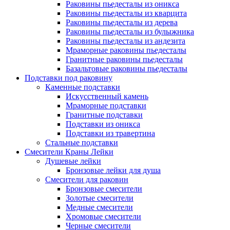
Раковины пьедесталы из оникса
Раковины пьедесталы из кварцита
Раковины пьедесталы из дерева
Раковины пьедесталы из булыжника
Раковины пьедесталы из андезита
Мраморные раковины пьедесталы
Гранитные раковины пьедесталы
Базальтовые раковины пьедесталы
Подставки под раковину
Каменные подставки
Искусственный камень
Мраморные подставки
Гранитные подставки
Подставки из оникса
Подставки из травертина
Стальные подставки
Смесители Краны Лейки
Душевые лейки
Бронзовые лейки для душа
Смесители для раковин
Бронзовые смесители
Золотые смесители
Медные смесители
Хромовые смесители
Черные смесители