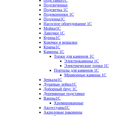
Подставки1С
Подсвечники
Подсветка 1С
Подоконники 1С
Поддоны1С
Насосное оборудование 1С
Мойки1С
Лавочки 1С
Курны1С
Крючки и вешалки
Краны1С
Камины 1C
Топки для каминов 1C
Электрокамины 1С
Электрические топки 1C
Порталы для каминов 1С
Мраморные камины 1C
Зеркала1С
Душевые лейки1С
Доборный брус 1С
Деревянные подставки
Ванны1С
Хромированные
Аксессуары1С
Акриловые раковины