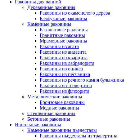
Раковины для ванной
Деревянные раковины
Раковины из окаменелого дерева
Бамбуковые раковины
Каменные раковины
Базальтовые раковины
Гранитные раковины
Мраморные раковины
Раковины из агата
Раковины из андезита
Раковины из кварцита
Раковины из лабрадорита
Раковины из оникса
Раковины из песчаника
Раковины из речного камня булыжника
Раковины из травертина
Раковины из флюорита
Металлические раковины
Бронзовые раковины
Медные раковины
Стеклянные раковины
Бетонные раковины
Напольные раковины
Каменные раковины пьедесталы
Раковины пьедесталы из травертина