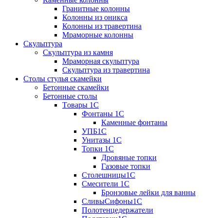
Гранитные колонны
Колонны из оникса
Колонны из травертина
Мраморные колонны
Скульптура
Скульптура из камня
Мраморная скульптура
Скульптура из травертина
Столы стулья скамейки
Бетонные скамейки
Бетонные столы
Tовары 1C
Фонтаны 1C
Каменные фонтаны
УПБ1С
Унитазы 1С
Топки 1С
Дровяные топки
Газовые топки
Столешницы1С
Смесители 1С
Бронзовые лейки для ванны
СливыСифоны1С
Полотенцедержатели