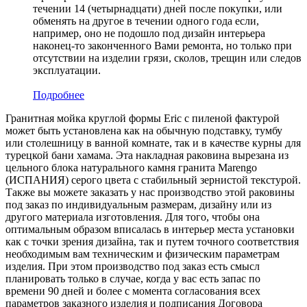
течении 14 (четырнадцати) дней после покупки, или
обменять на другое в течении одного года если,
например, оно не подошло под дизайн интерьера
наконец-то законченного Вами ремонта, но только при
отсутствии на изделии грязи, сколов, трещин или следов
эксплуатации.
Подробнее
Гранитная мойка круглой формы Eric с пиленой фактурой
может быть установлена как на обычную подставку, тумбу
или столешницу в ванной комнате, так и в качестве курны для
турецкой бани хамама. Эта накладная раковина вырезана из
цельного блока натурального камня гранита Marengo
(ИСПАНИЯ) серого цвета c стабильный зернистой текстурой.
Также вы можете заказать у нас производство этой раковины
под заказ по индивидуальным размерам, дизайну или из
другого материала изготовления. Для того, чтобы она
оптимальным образом вписалась в интерьер места установки
как с точки зрения дизайна, так и путем точного соответствия
необходимым вам техническим и физическим параметрам
изделия. При этом производство под заказ есть смысл
планировать только в случае, когда у вас есть запас по
времени 90 дней и более с момента согласования всех
параметров заказного изделия и подписания Договора