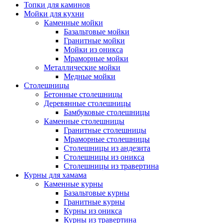
Топки для каминов
Мойки для кухни
Каменные мойки
Базальтовые мойки
Гранитные мойки
Мойки из оникса
Мраморные мойки
Металлические мойки
Медные мойки
Столешницы
Бетонные столешницы
Деревянные столешницы
Бамбуковые столешницы
Каменные столешницы
Гранитные столешницы
Мраморные столешницы
Столешницы из андезита
Столешницы из оникса
Столешницы из травертина
Курны для хамама
Каменные курны
Базальтовые курны
Гранитные курны
Курны из оникса
Курны из травертина