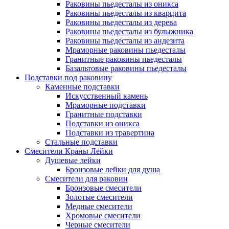
Раковины пьедесталы из оникса
Раковины пьедесталы из кварцита
Раковины пьедесталы из дерева
Раковины пьедесталы из булыжника
Раковины пьедесталы из андезита
Мраморные раковины пьедесталы
Гранитные раковины пьедесталы
Базальтовые раковины пьедесталы
Подставки под раковину
Каменные подставки
Искусственный камень
Мраморные подставки
Гранитные подставки
Подставки из оникса
Подставки из травертина
Стальные подставки
Смесители Краны Лейки
Душевые лейки
Бронзовые лейки для душа
Смесители для раковин
Бронзовые смесители
Золотые смесители
Медные смесители
Хромовые смесители
Черные смесители