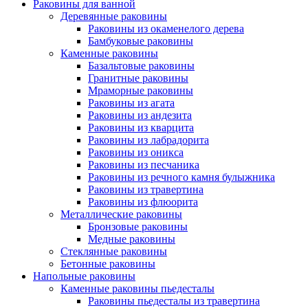
Раковины для ванной
Деревянные раковины
Раковины из окаменелого дерева
Бамбуковые раковины
Каменные раковины
Базальтовые раковины
Гранитные раковины
Мраморные раковины
Раковины из агата
Раковины из андезита
Раковины из кварцита
Раковины из лабрадорита
Раковины из оникса
Раковины из песчаника
Раковины из речного камня булыжника
Раковины из травертина
Раковины из флюорита
Металлические раковины
Бронзовые раковины
Медные раковины
Стеклянные раковины
Бетонные раковины
Напольные раковины
Каменные раковины пьедесталы
Раковины пьедесталы из травертина