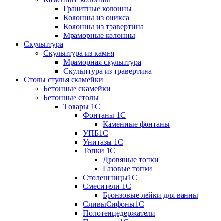
Гранитные колонны
Колонны из оникса
Колонны из травертина
Мраморные колонны
Скульптура
Скульптура из камня
Мраморная скульптура
Скульптура из травертина
Столы стулья скамейки
Бетонные скамейки
Бетонные столы
Tовары 1C
Фонтаны 1C
Каменные фонтаны
УПБ1С
Унитазы 1С
Топки 1С
Дровяные топки
Газовые топки
Столешницы1С
Смесители 1С
Бронзовые лейки для ванны
СливыСифоны1С
Полотенцедержатели