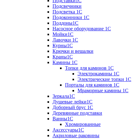
Подставки1С
Подсвечники
Подсветка 1С
Подоконники 1С
Поддоны1С
Насосное оборудование 1С
Мойки1С
Лавочки 1С
Курны1С
Крючки и вешалки
Краны1С
Камины 1C
Топки для каминов 1C
Электрокамины 1С
Электрические топки 1C
Порталы для каминов 1С
Мраморные камины 1C
Зеркала1С
Душевые лейки1С
Доборный брус 1С
Деревянные подставки
Ванны1С
Хромированные
Аксессуары1С
Акриловые раковины