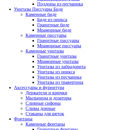
Поддоны из песчаника
Унитазы Писсуары Биде
Каменные биде
Биде из оникса
Гранитные биде
Мраморные биде
Каменные писсуары
Гранитные писсуары
Мраморные писсуары
Каменные унитазы
Гранитные унитазы
Мраморные унитазы
Унитазы из лабрадорита
Унитазы из оникса
Унитазы из песчаника
Унитазы из травертина
Аксессуары и фурнитура
Держатели и крючки
Мыльницы и дозаторы
Сливные сифоны
Сливы донные
Стаканы для щеток
Фонтаны
Каменные фонтаны
Гранитные фонтаны