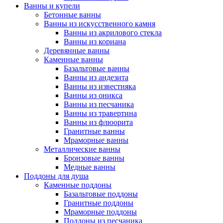
Ванны и купели
Бетонные ванны
Ванны из искусственного камня
Ванны из акрилового стекла
Ванны из кориана
Деревянные ванны
Каменные ванны
Базальтовые ванны
Ванны из андезита
Ванны из известняка
Ванны из оникса
Ванны из песчаника
Ванны из травертина
Ванны из флюорита
Гранитные ванны
Мраморные ванны
Металлические ванны
Бронзовые ванны
Медные ванны
Поддоны для душа
Каменные поддоны
Базальтовые поддоны
Гранитные поддоны
Мраморные поддоны
Поддоны из песчаника