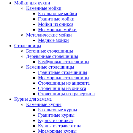
Мойки для кухни
Каменные мойки
Базальтовые мойки
Гранитные мойки
Мойки из оникса
Мраморные мойки
Металлические мойки
Медные мойки
Столешницы
Бетонные столешницы
Деревянные столешницы
Бамбуковые столешницы
Каменные столешницы
Гранитные столешницы
Мраморные столешницы
Столешницы из андезита
Столешницы из оникса
Столешницы из травертина
Курны для хамама
Каменные курны
Базальтовые курны
Гранитные курны
Курны из оникса
Курны из травертина
Мраморные курны