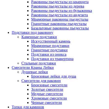
Раковины пьедесталы из кварцита
Раковины пьедесталы из дерева
Раковины пьедесталы из булыжника
Раковины пьедесталы из андезита
Мраморные раковины пьедесталы
Гранитные раковины пьедесталы
Базальтовые раковины пьедесталы
Подставки под раковину
Каменные подставки
Искусственный камень
Мраморные подставки
Гранитные подставки
Подставки из оникса
Подставки из травертина
Стальные подставки
Смесители Краны Лейки
Душевые лейки
Бронзовые лейки для душа
Смесители для раковин
Бронзовые смесители
Золотые смесители
Медные смесители
Хромовые смесители
Черные смесители
Топки для каминов