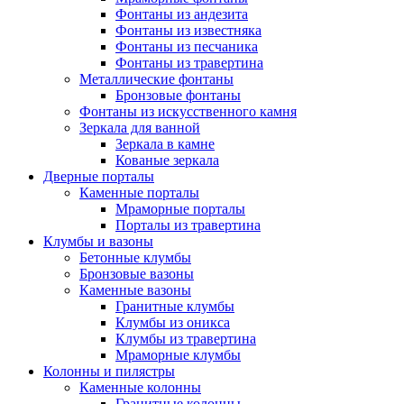
Фонтаны из андезита
Фонтаны из известняка
Фонтаны из песчаника
Фонтаны из травертина
Металлические фонтаны
Бронзовые фонтаны
Фонтаны из искусственного камня
Зеркала для ванной
Зеркала в камне
Кованые зеркала
Дверные порталы
Каменные порталы
Мраморные порталы
Порталы из травертина
Клумбы и вазоны
Бетонные клумбы
Бронзовые вазоны
Каменные вазоны
Гранитные клумбы
Клумбы из оникса
Клумбы из травертина
Мраморные клумбы
Колонны и пилястры
Каменные колонны
Гранитные колонны