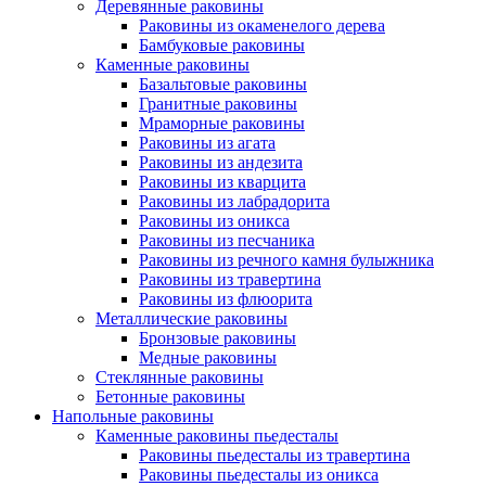
Деревянные раковины
Раковины из окаменелого дерева
Бамбуковые раковины
Каменные раковины
Базальтовые раковины
Гранитные раковины
Мраморные раковины
Раковины из агата
Раковины из андезита
Раковины из кварцита
Раковины из лабрадорита
Раковины из оникса
Раковины из песчаника
Раковины из речного камня булыжника
Раковины из травертина
Раковины из флюорита
Металлические раковины
Бронзовые раковины
Медные раковины
Стеклянные раковины
Бетонные раковины
Напольные раковины
Каменные раковины пьедесталы
Раковины пьедесталы из травертина
Раковины пьедесталы из оникса