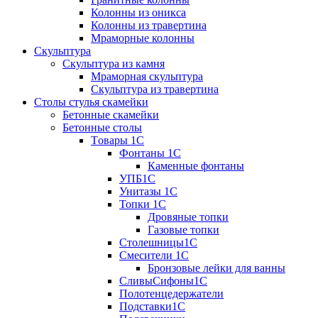
Колонны из оникса
Колонны из травертина
Мраморные колонны
Скульптура
Скульптура из камня
Мраморная скульптура
Скульптура из травертина
Столы стулья скамейки
Бетонные скамейки
Бетонные столы
Tовары 1C
Фонтаны 1C
Каменные фонтаны
УПБ1С
Унитазы 1С
Топки 1С
Дровяные топки
Газовые топки
Столешницы1С
Смесители 1С
Бронзовые лейки для ванны
СливыСифоны1С
Полотенцедержатели
Подставки1С