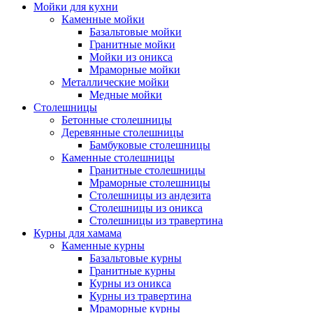
Мойки для кухни
Каменные мойки
Базальтовые мойки
Гранитные мойки
Мойки из оникса
Мраморные мойки
Металлические мойки
Медные мойки
Столешницы
Бетонные столешницы
Деревянные столешницы
Бамбуковые столешницы
Каменные столешницы
Гранитные столешницы
Мраморные столешницы
Столешницы из андезита
Столешницы из оникса
Столешницы из травертина
Курны для хамама
Каменные курны
Базальтовые курны
Гранитные курны
Курны из оникса
Курны из травертина
Мраморные курны