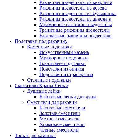
Раковины пьедесталы из кварцита
Раковины пьедесталы из дерева
Раковины пьедесталы из булыжника
Раковины пьедесталы из андезита
Мраморные раковины пьедесталы
Гранитные раковины пьедесталы
Базальтовые раковины пьедесталы
Подставки под раковину
Каменные подставки
Искусственный камень
Мраморные подставки
Гранитные подставки
Подставки из оникса
Подставки из травертина
Стальные подставки
Смесители Краны Лейки
Душевые лейки
Бронзовые лейки для душа
Смесители для раковин
Бронзовые смесители
Золотые смесители
Медные смесители
Хромовые смесители
Черные смесители
Топки для каминов