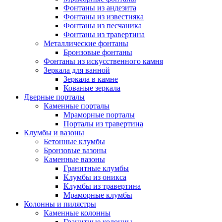
Фонтаны из андезита
Фонтаны из известняка
Фонтаны из песчаника
Фонтаны из травертина
Металлические фонтаны
Бронзовые фонтаны
Фонтаны из искусственного камня
Зеркала для ванной
Зеркала в камне
Кованые зеркала
Дверные порталы
Каменные порталы
Мраморные порталы
Порталы из травертина
Клумбы и вазоны
Бетонные клумбы
Бронзовые вазоны
Каменные вазоны
Гранитные клумбы
Клумбы из оникса
Клумбы из травертина
Мраморные клумбы
Колонны и пилястры
Каменные колонны
Гранитные колонны