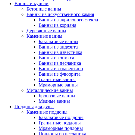
Ванны и купели
Бетонные ванны
Ванны из искусственного камня
Ванны из акрилового стекла
Ванны из кориана
Деревянные ванны
Каменные ванны
Базальтовые ванны
Ванны из андезита
Ванны из известняка
Ванны из оникса
Ванны из песчаника
Ванны из травертина
Ванны из флюорита
Гранитные ванны
Мраморные ванны
Металлические ванны
Бронзовые ванны
Медные ванны
Поддоны для душа
Каменные поддоны
Базальтовые поддоны
Гранитные поддоны
Мраморные поддоны
Поддоны из песчаника