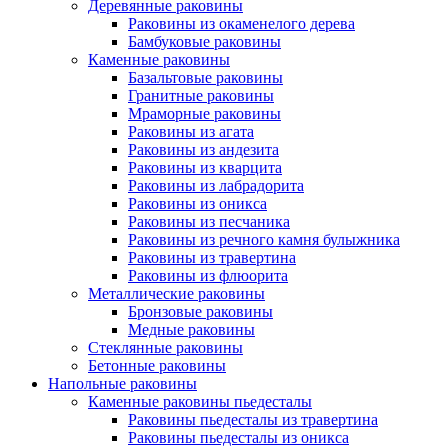
Деревянные раковины
Раковины из окаменелого дерева
Бамбуковые раковины
Каменные раковины
Базальтовые раковины
Гранитные раковины
Мраморные раковины
Раковины из агата
Раковины из андезита
Раковины из кварцита
Раковины из лабрадорита
Раковины из оникса
Раковины из песчаника
Раковины из речного камня булыжника
Раковины из травертина
Раковины из флюорита
Металлические раковины
Бронзовые раковины
Медные раковины
Стеклянные раковины
Бетонные раковины
Напольные раковины
Каменные раковины пьедесталы
Раковины пьедесталы из травертина
Раковины пьедесталы из оникса