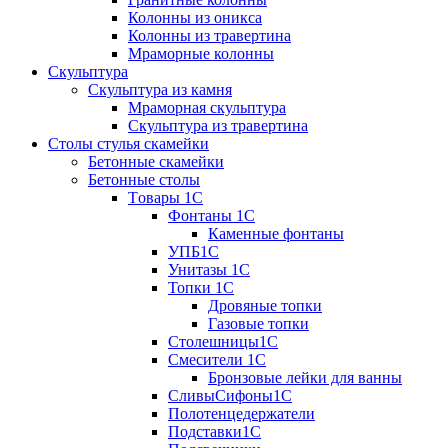
Колонны из оникса
Колонны из травертина
Мраморные колонны
Скульптура
Скульптура из камня
Мраморная скульптура
Скульптура из травертина
Столы стулья скамейки
Бетонные скамейки
Бетонные столы
Tовары 1C
Фонтаны 1C
Каменные фонтаны
УПБ1С
Унитазы 1С
Топки 1С
Дровяные топки
Газовые топки
Столешницы1С
Смесители 1С
Бронзовые лейки для ванны
СливыСифоны1С
Полотенцедержатели
Подставки1С